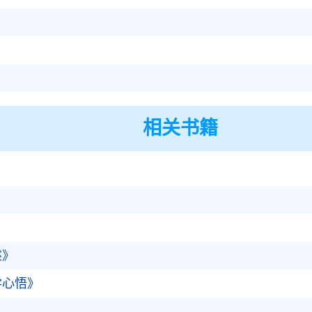
相关书籍
》
》
述》
学心悟》