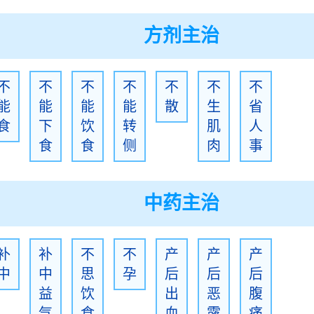
方剂主治
不
不
不
不
不
不
不
能
能
能
能
散
生
省
食
下
饮
转
肌
人
食
食
侧
肉
事
中药主治
补
补
不
不
产
产
产
中
中
思
孕
后
后
后
益
饮
出
恶
腹
气
食
血
露
痛