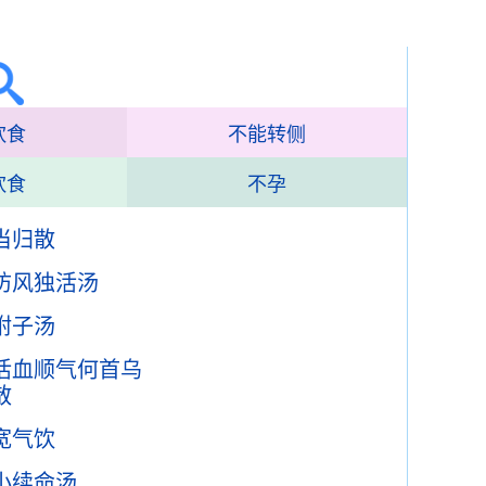
饮食
不能转侧
饮食
不孕
当归散
防风独活汤
附子汤
活血顺气何首乌
散
宽气饮
小续命汤