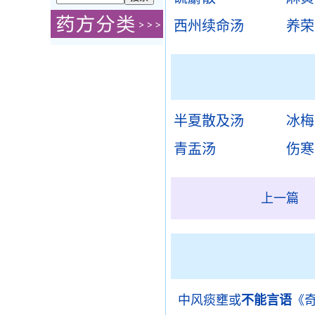
西州续命汤
养荣
半夏散及汤
冰梅
青盂汤
伤寒
上一篇
中风痰壅或
不能言语
《