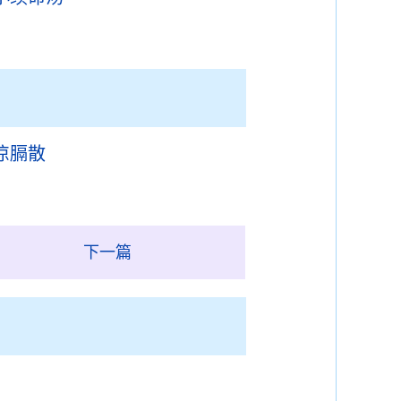
凉膈散
下一篇