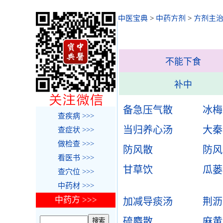
中医宝典
>
中药方剂
>
方剂主
不能下食
补中
备急压气散
冰梅
查疾病 >>>
当归养心汤
大秦
查症状 >>>
做检查 >>>
防风散
防风
看医书 >>>
甘草饮
瓜蒌
查穴位 >>>
中药材 >>>
中药方 >>>
加减导痰汤
荆沥
硫麝散
麻黄