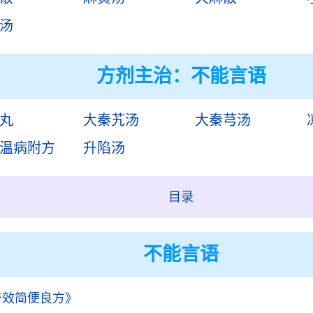
汤
方剂主治：
不能言语
丸
大秦艽汤
大秦芎汤
温病附方
升陷汤
目录
不能言语
奇效简便良方》