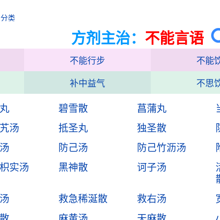
治分类
方剂主治：
不能言语
不能行步
不能
补中益气
不思
丸
碧雪散
菖蒲丸
艽汤
抵圣丸
独圣散
汤
防己汤
防己竹沥汤
枳实汤
黑神散
诃子汤
汤
救急稀涎散
救右汤
散
麻黄汤
天麻散