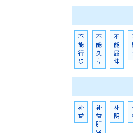
不
不
不
能
能
能
行
久
屈
步
立
伸
补
补
补
益
益
阴
肝
肾