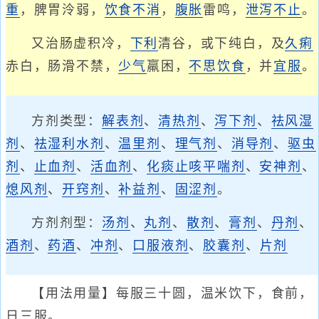
重
，脾胃泠弱，
饮食不消
，
腹胀
雷鸣，
泄泻不止
。
又治肠虚积冷，
下利
清谷，或下纯白，及
久痢
赤白，肠滑不禁，
少气
羸困，
不思饮食
，并
宜服
。
方剂类型：
解表剂
、
清热剂
、
泻下剂
、
祛风湿
剂
、
祛湿利水剂
、
温里剂
、
理气剂
、
消导剂
、
驱虫
剂
、
止血剂
、
活血剂
、
化痰止咳平喘剂
、
安神剂
、
熄风剂
、
开窍剂
、
补益剂
、
固涩剂
。
方剂剂型：
汤剂
、
丸剂
、
散剂
、
膏剂
、
丹剂
、
酒剂
、
药酒
、
冲剂
、
口服液剂
、
胶囊剂
、
片剂
【用法用量】每服三十圆，温米饮下，食前，
日三服。