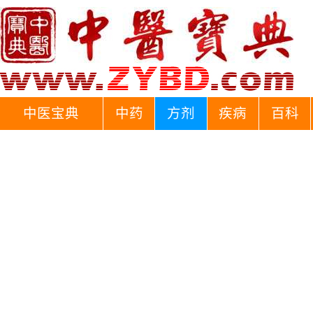
中医宝典
中药
方剂
疾病
百科