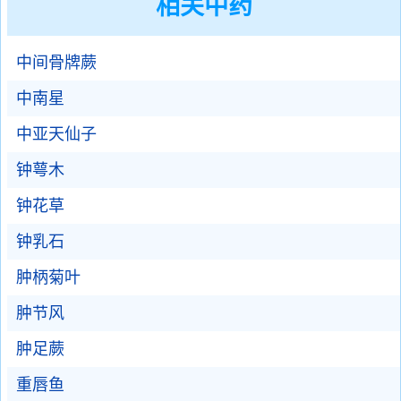
相关中药
中间骨牌蕨
中南星
中亚天仙子
钟萼木
钟花草
钟乳石
肿柄菊叶
肿节风
肿足蕨
重唇鱼