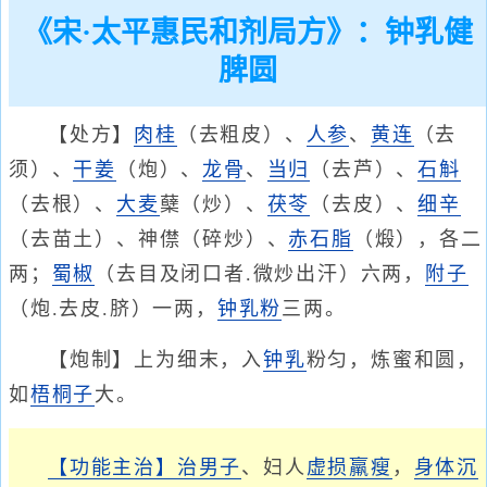
《宋·太平惠民和剂局方》：钟乳健
脾圆
【处方】
肉桂
（去粗皮）、
人参
、
黄连
（去
须）、
干姜
（炮）、
龙骨
、
当归
（去芦）、
石斛
（去根）、
大麦
蘖（炒）、
茯苓
（去皮）、
细辛
（去苗土）、神僸（碎炒）、
赤石脂
（煅），各二
两；
蜀椒
（去目及闭口者.微炒出汗）六两，
附子
（炮.去皮.脐）一两，
钟乳粉
三两。
【炮制】上为细末，入
钟乳
粉匀，炼蜜和圆，
如
梧桐子
大。
【功能主治】
治男子
、妇人
虚损
羸瘦
，
身体沉