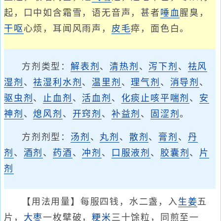
起，口中如含霜雪，语无音声，甚者
唾血
腥臭，
干呕
心烦，耳闻风雨声，
皮毛
瘁，面色白。
方剂类型：
解表剂
、
清热剂
、
泻下剂
、
祛风
湿剂
、
祛湿利水剂
、
温里剂
、
理气剂
、
消导剂
、
驱虫剂
、
止血剂
、
活血剂
、
化痰止咳平喘剂
、
安
神剂
、
熄风剂
、
开窍剂
、
补益剂
、
固涩剂
。
方剂剂型：
汤剂
、
丸剂
、
散剂
、
膏剂
、
丹
剂
、
酒剂
、
药酒
、
冲剂
、
口服液剂
、
胶囊剂
、
片
剂
【用法用量】每服四钱，水二盏，入
生姜
五
片，
大枣
一枚擘破，
粳米
三十馀粒，同煎至一