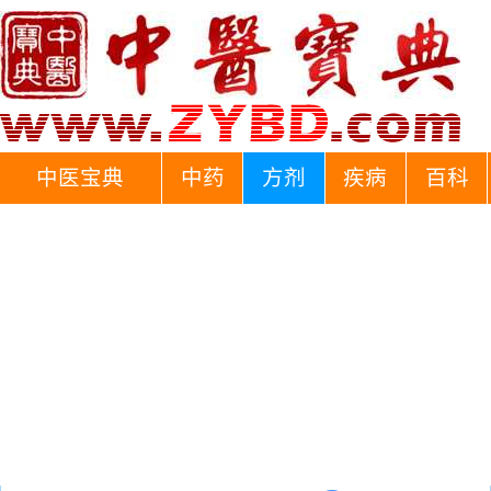
中医宝典
中药
方剂
疾病
百科