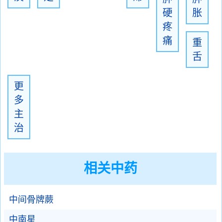
硬
胀
疼
痛
重
舌
更
多
主
治
相关中药
中间骨牌蕨
中南星