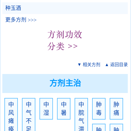
种玉酒
更多方剂 >>>
▼ 相关方剂
▲ 返回目录
方剂主治
中
中
中
中
中
肿
肿
风
气
湿
暑
脘
毒
痛
瘫
不
气
痪
足
滞
肿
肿