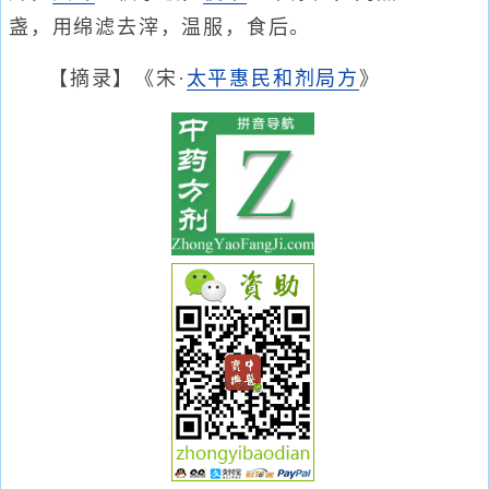
盏，用绵滤去滓，温服，食后。
【摘录】《宋·
太平惠民和剂局方
》