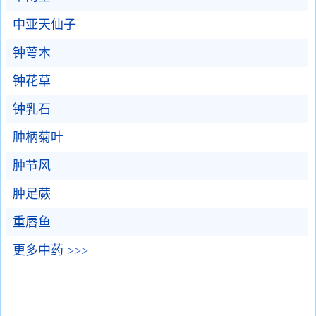
中亚天仙子
钟萼木
钟花草
钟乳石
肿柄菊叶
肿节风
肿足蕨
重唇鱼
更多中药 >>>