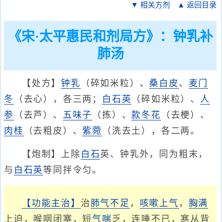
▼ 相关方剂
▲ 返回目录
《宋·太平惠民和剂局方》：钟乳补
肺汤
【处方】
钟乳
（碎如米粒）、
桑白皮
、
麦门
冬
（去心），各三两；
白石英
（碎如米粒）、
人
参
（去芦）、
五味子
（拣）、
款冬花
（去梗）、
肉桂
（去粗皮）、
紫菀
（洗去土），各二两。
【炮制】上除
白石
英、钟乳外，同为粗末，
与
白石英
等同拌令匀。
【功能主治】
治
肺气不足
，
咳嗽上气
，
胸满
上迫，喉咽闭塞，短
气喘
乏，连唾不已，寒从背