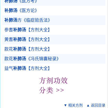
补肺汤
《医方考》
补肺汤
《医方论》
补肺汤
方《临症验舌法》
参耆
补肺汤
【方剂大全】
黄耆
补肺汤
【方剂大全】
款花
补肺汤
【方剂大全】
款花
补肺汤
《冯氏锦囊秘录》
益气
补肺汤
【方剂大全】
▼ 相关方剂
▲ 返回目录