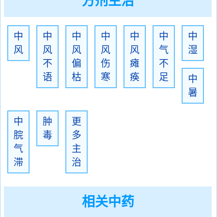
方剂主治
中
中
中
中
中
中
中
风
风
风
风
风
气
湿
不
偏
伤
瘫
不
语
枯
寒
痪
足
中
暑
中
肿
更
脘
毒
多
气
主
滞
治
相关中药