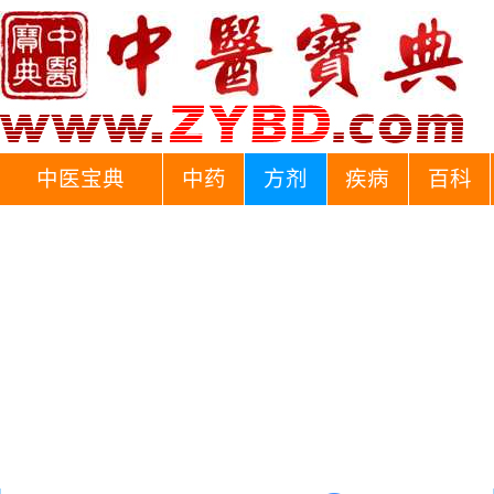
中医宝典
中药
方剂
疾病
百科