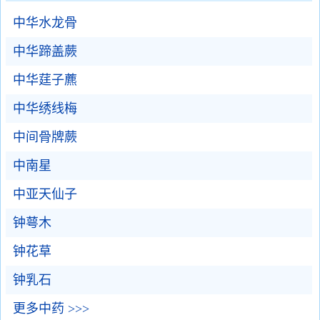
中华水龙骨
中华蹄盖蕨
中华莛子藨
中华绣线梅
中间骨牌蕨
中南星
中亚天仙子
钟萼木
钟花草
钟乳石
更多中药 >>>