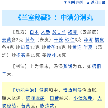
▼ 相关方剂
▲ 返回目录
《兰室秘藏》：中满分消丸
【处方】
白术
人参
炙甘草
猪苓
（去黑皮）
姜黄
各3克
茯苓
（去皮）
干姜
砂仁
6克
泽泻
橘皮
各9克 炒
知母
12克 炒
黄芩
36克 炒
黄连
半夏
（汤
洗）炒
枳实
各15克 姜
厚朴
30克
【制法】上为细末，汤浸
蒸饼
为丸，如
梧桐
子
大。
【功能主治】
健脾
和中，
清热利湿
治热胀。
腹大坚满，
脘腹胀痛
，
口苦
纳呆，
小便短赤
，
大
便秘结
，
苔黄
腻，
脉弦数
。