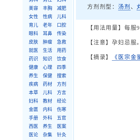
方剂剂型：
汤剂
、
美容
丰胸
减肥
女性
性病
儿科
育儿
老年
口腔
【用法用量】每服
眼科
耳鼻
传染
皮肤
肿瘤
急救
【注意】孕妇忌服
就医
生活
用药
【摘录】
《医宗金
药识
知识
饮食
健康
心理
四季
养生
保健
搜索
疾病
药材
方剂
本草
儿科
方言
妇科
教材
经论
金匮
内科
伤寒
手册
外科
五官
西医
养生
医案
医论
杂集
针灸