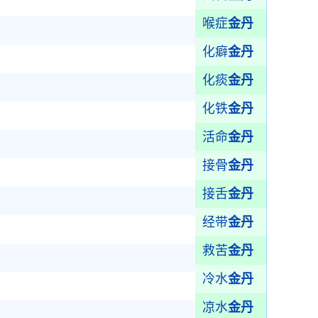
喉症
金丹
化癖
金丹
化痰
金丹
化铁
金丹
活命
金丹
接骨
金丹
接舌
金丹
经带
金丹
救苦
金丹
冷水
金丹
凉水
金丹