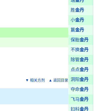
瑞
金丹
胜
金丹
小
金丹
籝
金丹
保胎
金丹
不换
金丹
除管
金丹
点点
金丹
洞阳
金丹
▼ 相关方剂
▲ 返回目录
夺命
金丹
飞马
金丹
妇科
金丹