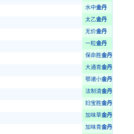
水中
金丹
太乙
金丹
无价
金丹
一粒
金丹
保命胜
金丹
大通青
金丹
鄂诸小
金丹
法制清
金丹
妇宝胜
金丹
加味草
金丹
加味青
金丹