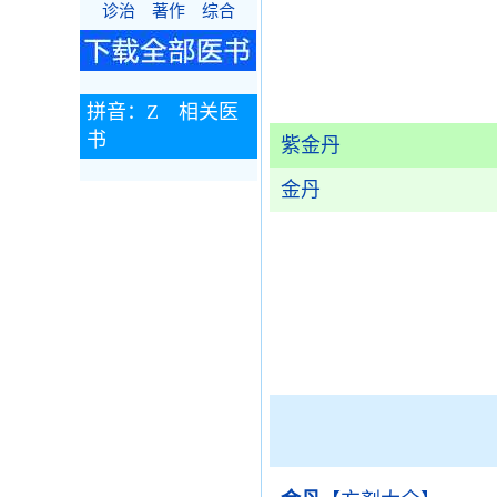
诊治
著作
综合
拼音：Z 相关医
书
紫金丹
金丹