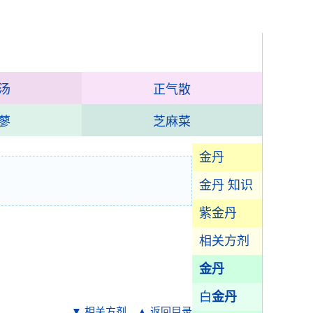
汤
正气散
蓼
芝麻菜
金丹
金丹 知识
紫金丹
相关方剂
金丹
白
金丹
▼ 相关方剂
▲ 返回目录