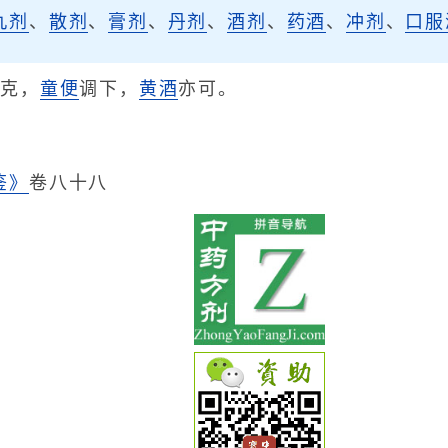
丸剂
、
散剂
、
膏剂
、
丹剂
、
酒剂
、
药酒
、
冲剂
、
口服
9克，
童便
调下，
黄酒
亦可。
。
鉴》
卷八十八