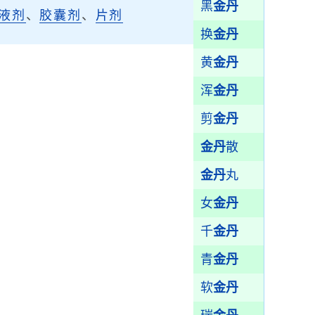
黑
金丹
液剂
、
胶囊剂
、
片剂
换
金丹
黄
金丹
浑
金丹
剪
金丹
金丹
散
金丹
丸
女
金丹
千
金丹
青
金丹
软
金丹