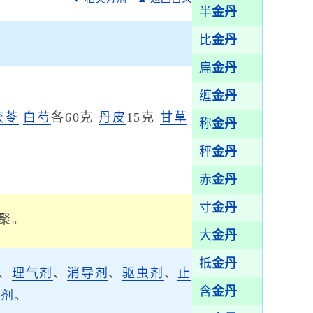
半
金丹
比
金丹
扁
金丹
缠
金丹
茯苓
白芍
各60克
丹皮
15克
甘草
称
金丹
秤
金丹
赤
金丹
寸
金丹
聚。
大
金丹
抵
金丹
、
理气剂
、
消导剂
、
驱虫剂
、
止
含
金丹
涩剂
。