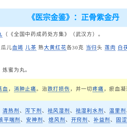
《医宗金鉴》：正骨紫金丹
丸
（《全国中药成药处方集》（武汉方）。
瓜儿
血竭
儿茶
熟
大黄
红花
各30克
当归
头
莲肉
白
，炼蜜为丸。
活血
，
消肿止痛
。治
跌打损伤
，并一切
疼痛
，瘀血凝
、
清热剂
、
泻下剂
、
祛风湿剂
、
祛湿利水剂
、
温里剂
咳平喘剂
、
安神剂
、
熄风剂
、
开窍剂
、
补益剂
、
固