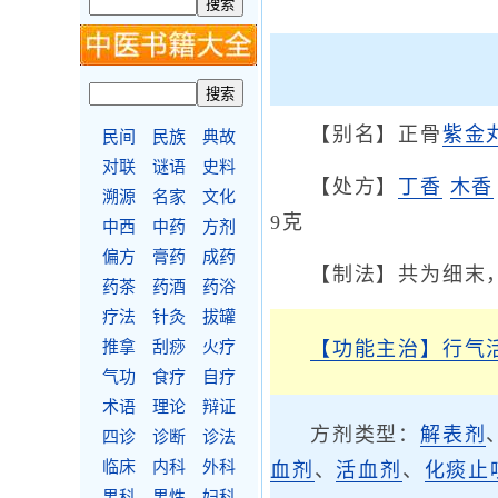
【别名】正骨
紫金
民间
民族
典故
对联
谜语
史料
【处方】
丁香
木香
溯源
名家
文化
9克
中西
中药
方剂
偏方
膏药
成药
【制法】共为细末
药茶
药酒
药浴
疗法
针灸
拔罐
推拿
刮痧
火疗
【功能主治】
行气
气功
食疗
自疗
术语
理论
辩证
方剂类型：
解表剂
四诊
诊断
诊法
临床
内科
外科
血剂
、
活血剂
、
化痰止
男科
男性
妇科