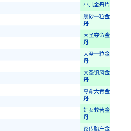
小儿
金丹
片
辰砂一粒
金
丹
大圣夺命
金
丹
大圣一粒
金
丹
大圣镇风
金
丹
夺命大青
金
丹
妇女救苦
金
丹
家传胎产
金