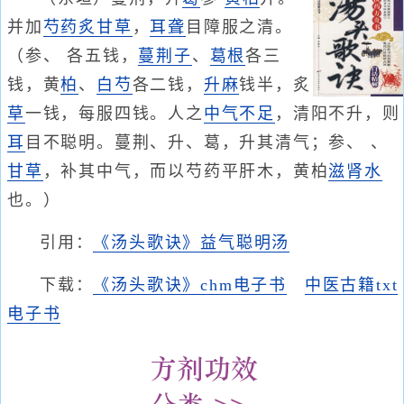
并加
芍药
炙甘草
，
耳聋
目障服之清。
（参、 各五钱，
蔓荆子
、
葛根
各三
钱，黄
柏
、
白芍
各二钱，
升麻
钱半，炙
草
一钱，每服四钱。人之
中气不足
，清阳不升，则
耳
目不聪明。蔓荆、升、葛，升其清气；参、 、
甘草
，补其中气，而以芍药平肝木，黄柏
滋肾水
也。）
引用：
《汤头歌诀》益气聪明汤
下载：
《汤头歌诀》chm电子书
中医古籍txt
电子书