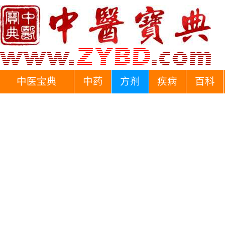
中医宝典
中药
方剂
疾病
百科