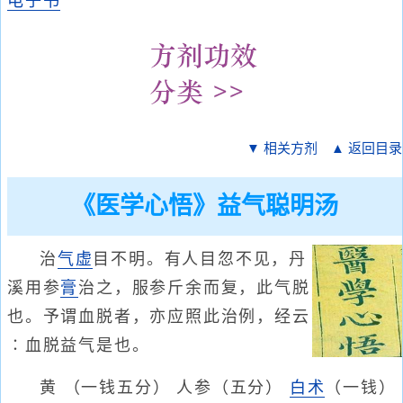
电子书
▼ 相关方剂
▲ 返回目录
《医学心悟》益气聪明汤
治
气虚
目不明。有人目忽不见，丹
溪用参
膏
治之，服参斤余而复，此气脱
也。予谓血脱者，亦应照此治例，经云
∶血脱益气是也。
黄 （一钱五分） 人参（五分）
白术
（一钱）