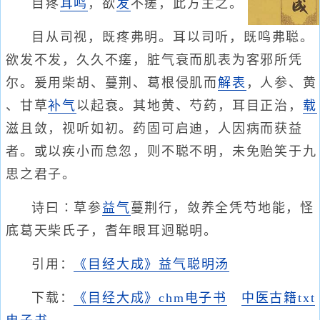
目疼
耳鸣
，欲
发
不瘥，此方主之。
目从司视，既疼弗明。耳以司听，既鸣弗聪。
欲发不发，久久不瘥，脏气衰而肌表为客邪所凭
尔。爰用柴胡、蔓荆、葛根侵肌而
解表
，人参、黄
、甘草
补气
以起衰。其地黄、芍药，耳目正治，
载
滋且敛，视听如初。药固可启迪，人因病而获益
者。或以疾小而怠忽，则不聪不明，未免贻笑于九
思之君子。
诗曰∶草参
益气
蔓荆行，敛养全凭芍地能，怪
底葛天柴氏子，耆年眼耳迥聪明。
引用：
《目经大成》益气聪明汤
下载：
《目经大成》chm电子书
中医古籍txt