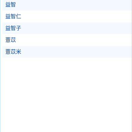
益智
益智仁
益智子
薏苡
薏苡米