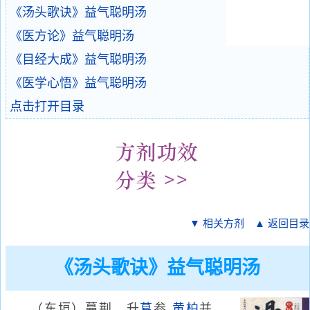
《汤头歌诀》益气聪明汤
《医方论》益气聪明汤
《目经大成》益气聪明汤
《医学心悟》益气聪明汤
点击打开目录
▼ 相关方剂
▲ 返回目录
《汤头歌诀》益气聪明汤
（东垣）蔓荆，升
葛
参
黄柏
并。