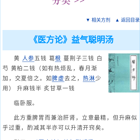
▼ 相关方剂
▲ 返回目录
《医方论》益气聪明汤
黄
人参
五钱 葛
根
蔓荆子三钱 白
芍 黄柏二钱（如有热烦乱，春月渐
加，交夏倍之。如
脾虚
去之，
热淋
少
用） 升麻钱半 炙甘草一钱
临卧服。
此方重脾胃而兼治肝肾，立意最精，但升麻似
乎过重，酌减其半亦可以升清开窍矣。