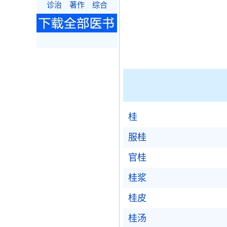
诊治
著作
综合
桂
服桂
官桂
桂浆
桂皮
桂汤