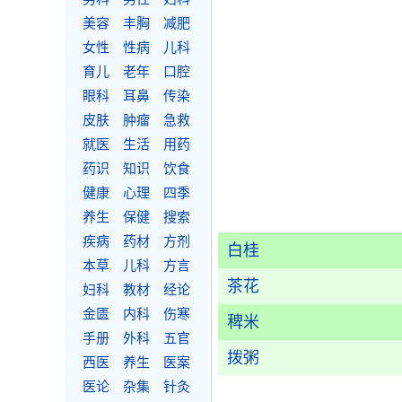
美容
丰胸
减肥
女性
性病
儿科
育儿
老年
口腔
眼科
耳鼻
传染
皮肤
肿瘤
急救
就医
生活
用药
药识
知识
饮食
健康
心理
四季
养生
保健
搜索
疾病
药材
方剂
白桂
本草
儿科
方言
茶花
妇科
教材
经论
金匮
内科
伤寒
稗米
手册
外科
五官
拨粥
西医
养生
医案
医论
杂集
针灸