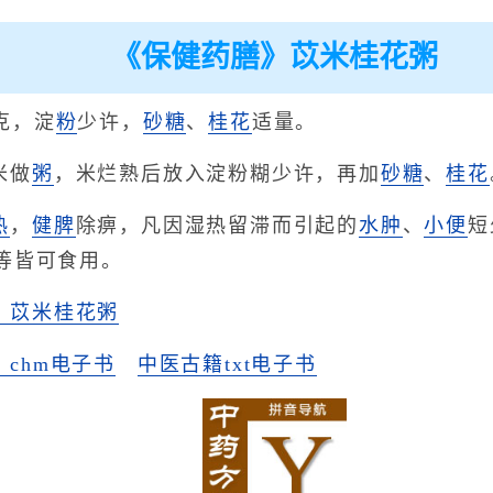
《保健药膳》苡米桂花粥
0克，淀
粉
少许，
砂糖
、
桂花
适量。
米做
粥
，米烂熟后放入淀粉糊少许，再加
砂
糖
、
桂
花
热
，
健脾
除痹，凡因湿热留滞而引起的
水肿
、
小便
短
等皆可食用。
》苡米桂花粥
chm电子书
中医古籍txt电子书