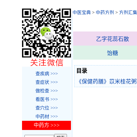
中医宝典
>
中药方剂
>
方剂汇
乙字花蕊石散
饴糖
目录
查疾病 >>>
《保健药膳》苡米桂花粥
查症状 >>>
做检查 >>>
看医书 >>>
查穴位 >>>
中药材 >>>
中药方 >>>