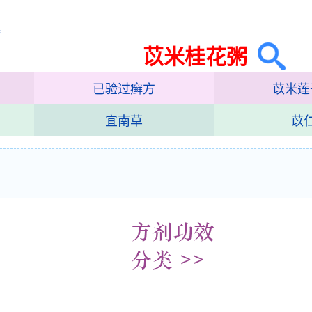
集
苡米桂花粥
已验过癣方
苡米莲
宜南草
苡