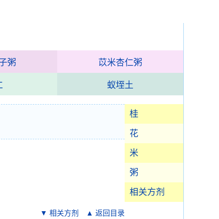
子粥
苡米杏仁粥
仁
蚁垤土
桂
花
米
粥
相关方剂
▼ 相关方剂
▲ 返回目录