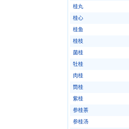
桂丸
桂心
桂鱼
桂枝
菌桂
牡桂
肉桂
筒桂
紫桂
参桂茶
参桂汤