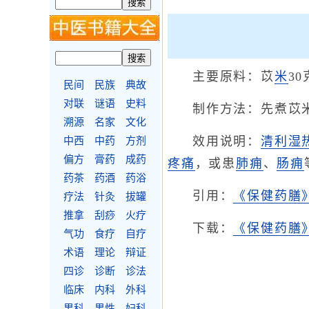
主要原料：苡
米
3
民间
民族
典故
对联
谜语
史料
制作方法：先煮苡
溯源
名家
文化
效用说明：
清利湿
中西
中药
方剂
偏方
膏药
成药
疼痛
，或患
肺痈
、
肠痈
药茶
药酒
药浴
引用：
《保健药膳
疗法
针灸
拔罐
推拿
刮痧
火疗
下载：
《保健药膳》
气功
食疗
自疗
术语
理论
辩证
四诊
诊断
诊法
临床
内科
外科
男科
男性
妇科