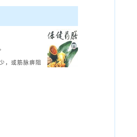
。
少，或筋脉痹阻