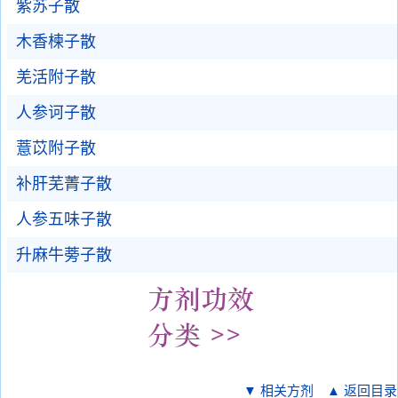
紫苏子散
木香楝子散
羌活附子散
人参诃子散
薏苡附子散
补肝芜菁子散
人参五味子散
升麻牛蒡子散
▼ 相关方剂
▲ 返回目录