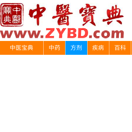
中医宝典
中药
方剂
疾病
百科