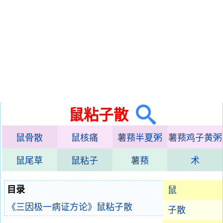
鼠粘子散
鼠骨散
鼠核痛
薯蓣半夏粥
薯蓣鸡子黄粥
鼠尾草
鼠粘子
薯蓣
术
目录
鼠
《三因极一病证方论》鼠粘子散
子散