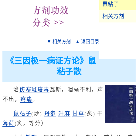
鼠粘子
相关方剂
▼ 相关方剂
▲ 返回目录
《三因极一病证方论》鼠
粘子散
治
伤寒
斑
疮毒
瓦斯，咽鬲不利，声
不出，
疼痛
。
鼠粘子
(炒)
丹参
升麻
甘草
(炙) 干
薄荷
(炙，等分）