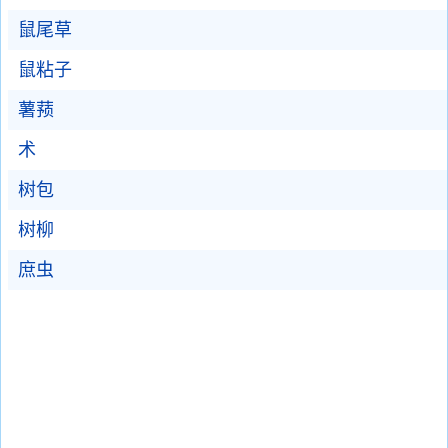
鼠尾草
鼠粘子
薯蓣
术
树包
树柳
庶虫