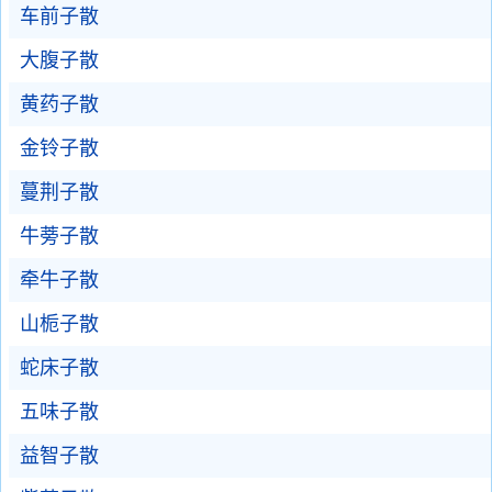
车前子散
大腹子散
黄药子散
金铃子散
蔓荆子散
牛蒡子散
牵牛子散
山栀子散
蛇床子散
五味子散
益智子散