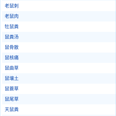
老鼠刺
老鼠肉
牡鼠粪
鼠粪汤
鼠骨散
鼠核痛
鼠曲草
鼠壤土
鼠蓑草
鼠尾草
天鼠粪