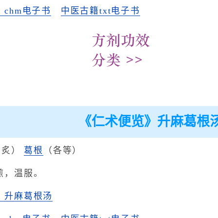
chm电子书
中医古籍txt电子书
《仁术便览》升麻葛根
（炙）
葛
根
（各等）
煎，温服。
》升麻葛根汤