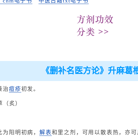
chm电子书
中医古籍txt电子书
《删补名医方论》升麻葛
兼治
痘疹
初发。
草（炙）
此为阳明初病，
解表
和里之剂，可用以散表热，亦可