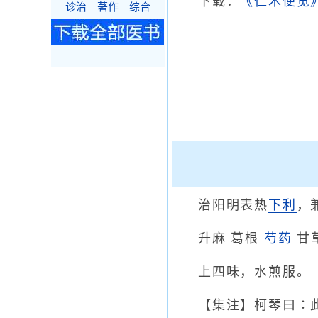
下载：
《仁术便览》
诊治
著作
综合
治阳明表热
下利
，
升麻 葛根
芍药
甘
上四味，水煎服。
【集注】柯琴曰∶