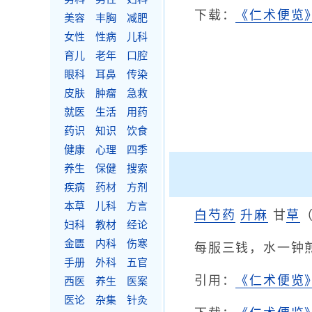
下载：
《仁术便览》
美容
丰胸
减肥
女性
性病
儿科
育儿
老年
口腔
眼科
耳鼻
传染
皮肤
肿瘤
急救
就医
生活
用药
药识
知识
饮食
健康
心理
四季
养生
保健
搜索
疾病
药材
方剂
本草
儿科
方言
白芍药
升麻
甘
草
妇科
教材
经论
金匮
内科
伤寒
每服三钱，水一钟
手册
外科
五官
引用：
《仁术便览
西医
养生
医案
医论
杂集
针灸