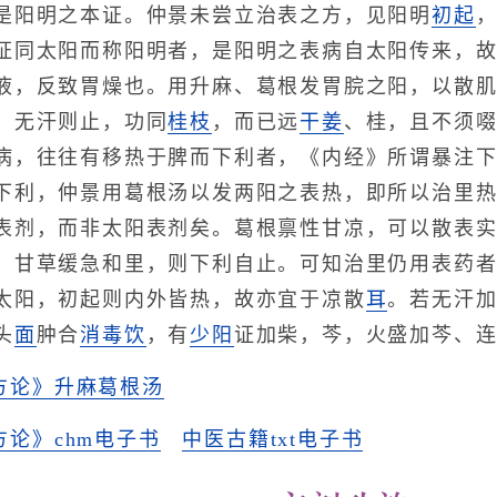
是阳明之本证。仲景未尝立治表之方，见阳明
初起
证同太阳而称阳明者，是阳明之表病自太阳传来，
液，反致胃燥也。用升麻、葛根发胃脘之阳，以散
，无汗则止，功同
桂枝
，而已远
干姜
、桂，且不须
病，往往有移热于脾而下利者，《内经》所谓暴注
下利，仲景用葛根汤以发两阳之表热，即所以治里
表剂，而非太阳表剂矣。葛根禀性甘凉，可以散表
，甘草缓急和里，则下利自止。可知治里仍用表药
太阳，初起则内外皆热，故亦宜于凉散
耳
。若无汗
头
面
肿合
消毒饮
，有
少阳
证加柴，芩，火盛加芩、
方论》升麻葛根汤
论》chm电子书
中医古籍txt电子书