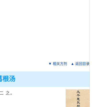
．
▼ 相关方剂
▲ 返回目录
葛根汤
二 之。