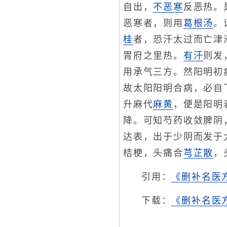
自出，
不恶寒
反恶热。
恶寒者，则用
葛根汤
。
桂
者，恐汗太过而亡津
胃府之里热。
有汗
则发
用承气三方。然阳明初
故太阳阳明合病，必自
升麻代
麻黄
，便是阳明
降。可知芍药收敛脾阴
达表，出于少阴而发于
桔梗，头痛合
芎芷散
，
引用：
《删补名医
下载：
《删补名医方