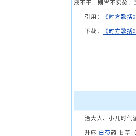
液不干．则胃不实矣．
引用：
《时方歌括
下载：
《时方歌括》
治大人、小儿时气
升麻
白芍
药 甘草