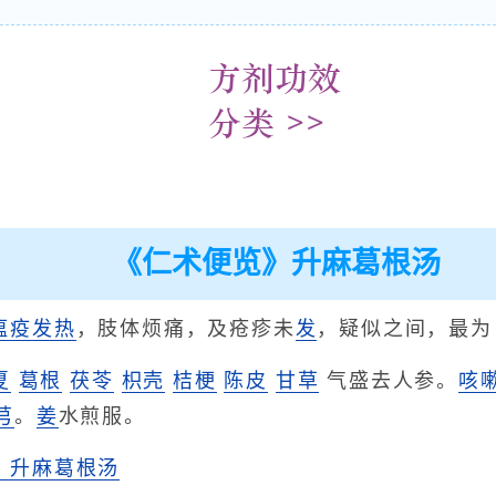
《仁术便览》升麻葛根汤
瘟疫
发热
，肢体烦痛，及疮疹未
发
，疑似之间，最为
夏
葛根
茯苓
枳壳
桔梗
陈皮
甘草
气盛去人参。
咳
芎
。
姜
水煎服。
》升麻葛根汤