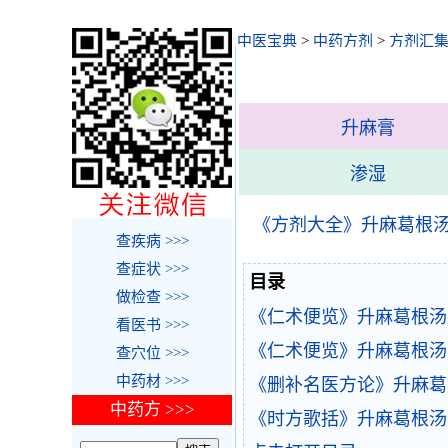
中医宝典
>
中药方剂
>
方剂汇
升麻膏
渗湿
《方剂大全》升麻葛根
查疾病 >>>
查症状 >>>
目录
做检查 >>>
《仁术便览》升麻葛根汤
看医书 >>>
《仁术便览》升麻葛根汤
查穴位 >>>
中药材 >>>
《删补名医方论》升麻葛
中药方 >>>
《时方歌括》升麻葛根汤