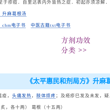
至于疹痘．自里达表内外皆热之症．初起亦须凉解
》升麻葛根汤
chm电子书
中医古籍txt电子书
《太平惠民和剂局方》升麻
温疫，
头痛发热
，
肢体烦疼
；及疮疹巳发及未发，疑
（炙，各十两） 葛根（十五两）