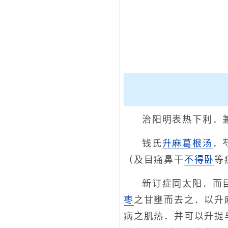
治阳明表热下利．
钱氏
升麻葛根汤
．
（及目痛鼻干
不得卧
等
新订症同太阳．而
枣
之甘壅而去之．以升
病之肌热．并可以升提