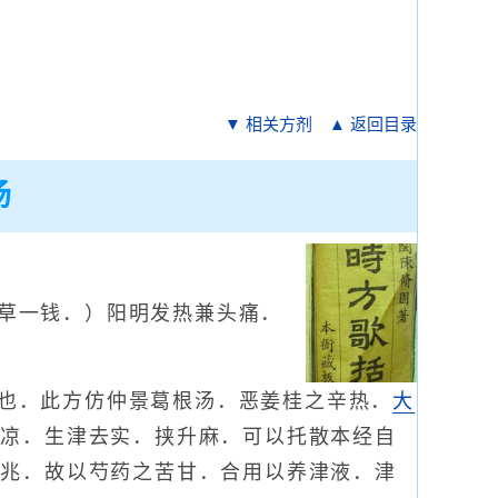
▼ 相关方剂
▲ 返回目录
汤
草一钱．）阳明发热兼头痛．
也．此方仿仲景葛根汤．恶姜桂之辛热．
大
甘凉．生津去实．挟升麻．可以托散本经自
之兆．故以芍药之苦甘．合用以养津液．津