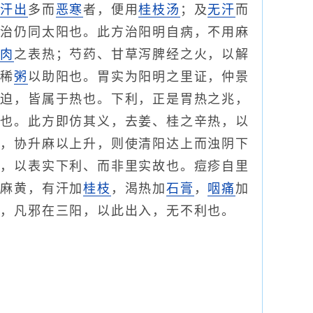
，
汗出
多而
恶寒
者，便用
桂枝汤
；及
无汗
而
故治仍同太阳也。此方治阳明自病，不用麻
肌
肉
之表热；芍药、甘草泻脾经之火，以解
啜稀
粥
以助阳也。胃实为阳明之里证，仲景
下迫，皆属于热也。下利，正是胃热之兆，
热也。此方即仿其义，去姜、桂之辛热，以
实，协升麻以上升，则使清阳达上而浊阴下
者，以表实下利、而非里实故也。痘疹自里
加麻黄，有汗加
桂枝
，渴热加
石膏
，
咽痛
加
连，凡邪在三阳，以此出入，无不利也。