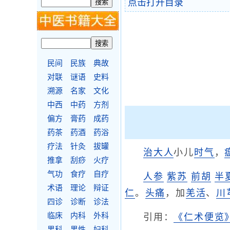
点击打开目录
民间
民族
典故
对联
谜语
史料
溯源
名家
文化
中西
中药
方剂
偏方
膏药
成药
药茶
药酒
药浴
疗法
针灸
拔罐
治大人
小儿
时气
，
推拿
刮痧
火疗
气功
食疗
自疗
人参
紫苏
前胡
半
术语
理论
辩证
仁
。
头痛
，加
羌活
、
川
四诊
诊断
诊法
临床
内科
外科
引用：
《仁术便览
男科
男性
妇科