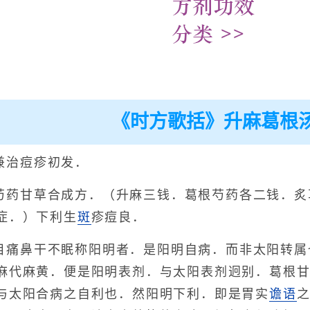
《时方歌括》升麻葛根
兼治痘疹初发．
芍药甘草合成方．（升麻三钱．葛根芍药各二钱．炙
症．）下利生
斑
疹痘良．
目痛鼻干不眠称阳明者．是阳明自病．而非太阳转属
麻代麻黄．便是阳明表剂．与太阳表剂迥别．葛根
与太阳合病之自利也．然阳明下利．即是胃实
谵语