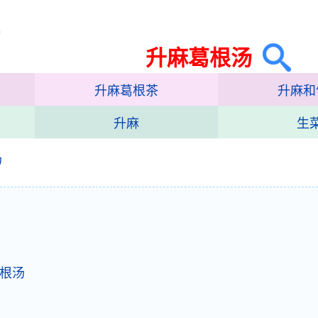
集
升麻葛根汤
升麻葛根茶
升麻和
升麻
生
汤
根汤