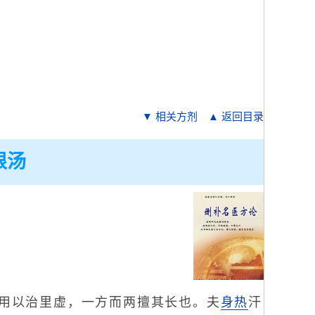
▼ 相关方剂
▲ 返回目录
根汤
用以治里虚，一方而两擅其长也。夫
身热
汗