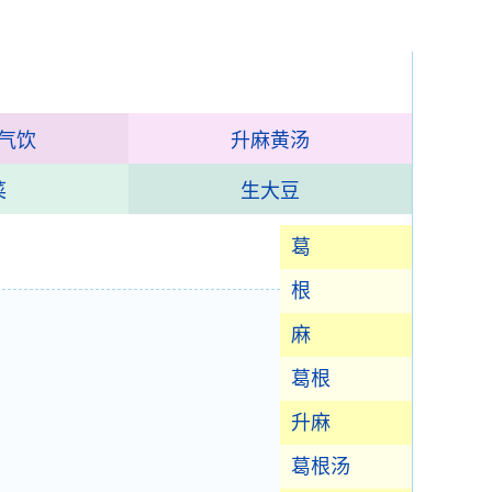
气饮
升麻黄汤
菜
生大豆
葛
根
麻
葛根
升麻
葛根汤