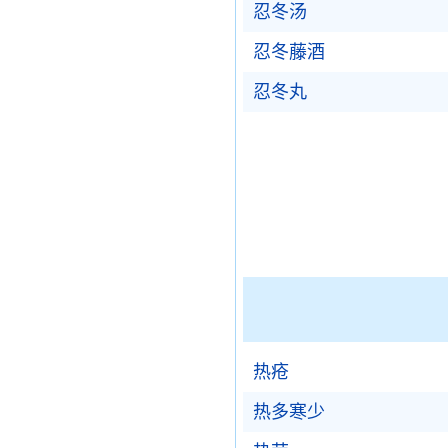
忍冬汤
忍冬藤酒
忍冬丸
热疮
热多寒少