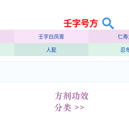
集
壬字号方
壬字白凤膏
仁寿
人髭
忍