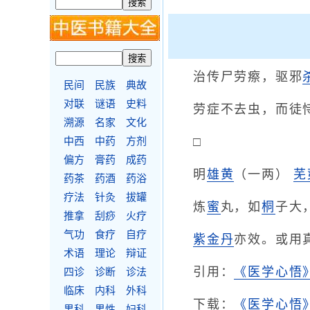
治传尸劳瘵，驱邪
民间
民族
典故
对联
谜语
史料
劳症不去虫，而徒
溯源
名家
文化
□
中西
中药
方剂
偏方
膏药
成药
明
雄黄
（一两）
芜
药茶
药酒
药浴
疗法
针灸
拔罐
炼
蜜
丸，如
桐
子大
推拿
刮痧
火疗
气功
食疗
自疗
紫金丹
亦效。或用
术语
理论
辩证
引用：
《医学心悟
四诊
诊断
诊法
临床
内科
外科
下载：
《医学心悟》
男科
男性
妇科