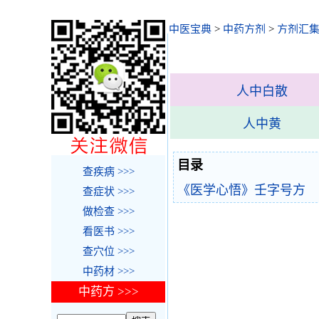
中医宝典
>
中药方剂
>
方剂汇
人中白散
人中黄
目录
查疾病 >>>
《医学心悟》壬字号方
查症状 >>>
做检查 >>>
看医书 >>>
查穴位 >>>
中药材 >>>
中药方 >>>