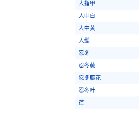
人指甲
人中白
人中黄
人髭
忍冬
忍冬藤
忍冬藤花
忍冬叶
荏