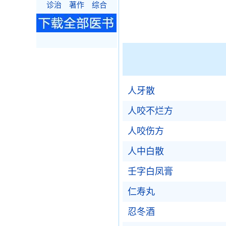
诊治
著作
综合
人牙散
人咬不烂方
人咬伤方
人中白散
壬字白凤膏
仁寿丸
忍冬酒