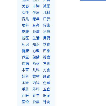
美容
丰胸
减肥
女性
性病
儿科
育儿
老年
口腔
眼科
耳鼻
传染
皮肤
肿瘤
急救
就医
生活
用药
药识
知识
饮食
健康
心理
四季
养生
保健
搜索
疾病
药材
方剂
本草
儿科
方言
妇科
教材
经论
金匮
内科
伤寒
手册
外科
五官
西医
养生
医案
医论
杂集
针灸