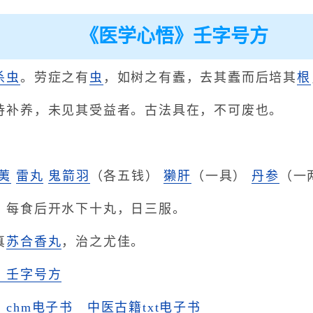
《医学心悟》壬字号方
杀虫
。劳症之有
虫
，如树之有蠹，去其蠹而后培其
根
恃补养，未见其受益者。古法具在，不可废也。
荑
雷丸
鬼箭羽
（各五钱）
獭肝
（一具）
丹参
（一
，每食后开水下十丸，日三服。
真
苏合香丸
，治之尤佳。
》壬字号方
chm电子书
中医古籍txt电子书