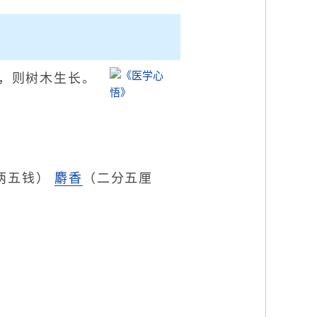
，则树木生长。
两五钱）
麝香
（二分五厘