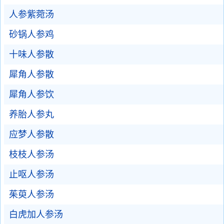
人参紫菀汤
砂锅人参鸡
十味人参散
犀角人参散
犀角人参饮
养胎人参丸
应梦人参散
枝枝人参汤
止呕人参汤
茱萸人参汤
白虎加人参汤