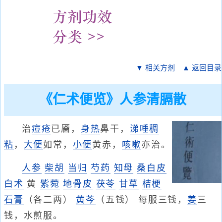
▼ 相关方剂
▲ 返回目录
《仁术便览》人参清膈散
治
痘疮
已靥，
身热
鼻干，
涕唾稠
粘
，
大便
如常，
小便
黄赤，
咳嗽
亦治。
人参
柴胡
当归
芍药
知母
桑白皮
白术
黄
紫菀
地骨皮
茯苓
甘草
桔梗
石膏
（各二两）
黄芩
（五钱） 每服三钱，
姜
三
钱，水煎服。