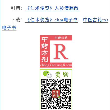
引用：
《仁术便览》人参清膈散
下载：
《仁术便览》chm电子书
中医古籍txt
电子书