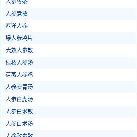
人参枣茶
人参煮散
西洋人参
爆人参鸡片
大效人参散
桂枝人参汤
清蒸人参鸡
人参安胃汤
人参白虎汤
人参白术散
人参白术汤
人参败毒散