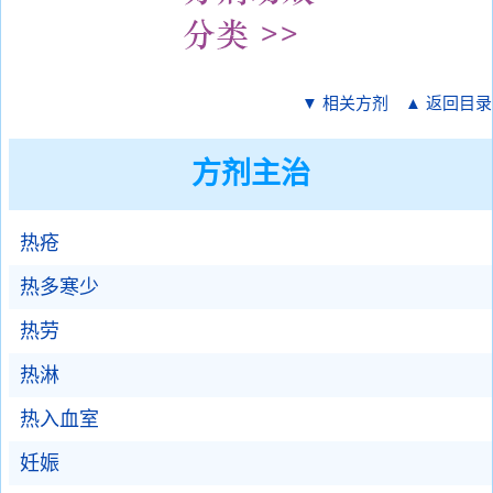
▼ 相关方剂
▲ 返回目录
方剂主治
热疮
热多寒少
热劳
热淋
热入血室
妊娠