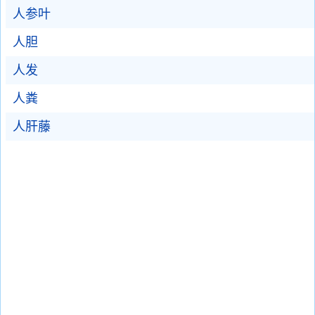
人参叶
人胆
人发
人粪
人肝藤