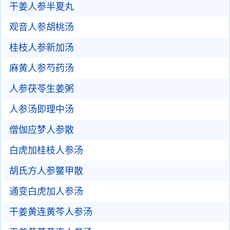
干姜人参半夏丸
观音人参胡桃汤
桂枝人参新加汤
麻黄人参芍药汤
人参茯苓生姜粥
人参汤即理中汤
僧伽应梦人参散
白虎加桂枝人参汤
胡氏方人参鳖甲散
通变白虎加人参汤
干姜黄连黄芩人参汤