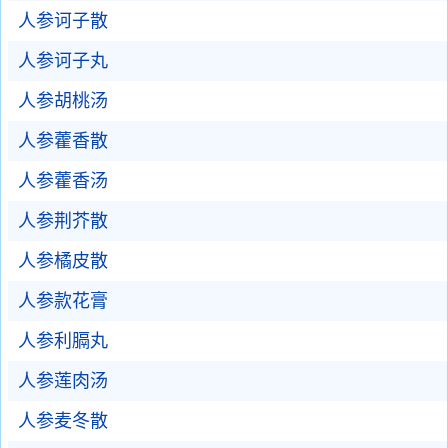
人参诃子散
人参诃子丸
人参胡桃汤
人参藿香散
人参藿香汤
人参荆芥散
人参橘皮散
人参款花膏
人参利膈丸
人参莲肉汤
人参麦冬散