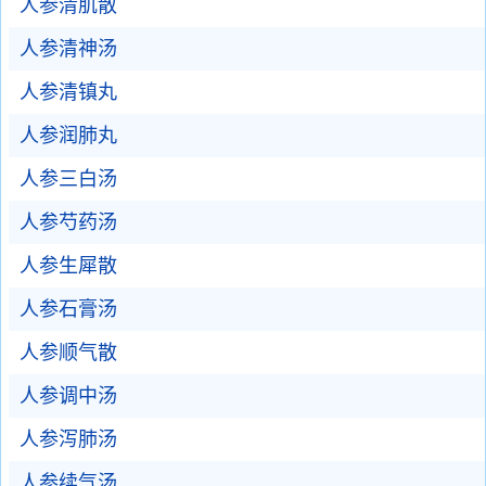
人参清肌散
人参清神汤
人参清镇丸
人参润肺丸
人参三白汤
人参芍药汤
人参生犀散
人参石膏汤
人参顺气散
人参调中汤
人参泻肺汤
人参续气汤