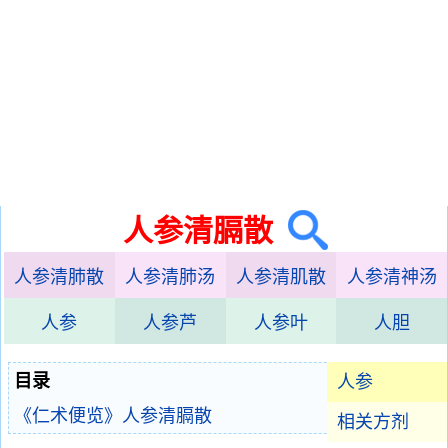
人参清膈散
人参清肺散
人参清肺汤
人参清肌散
人参清神汤
人参
人参芦
人参叶
人胆
目录
人参
《仁术便览》人参清膈散
相关方剂