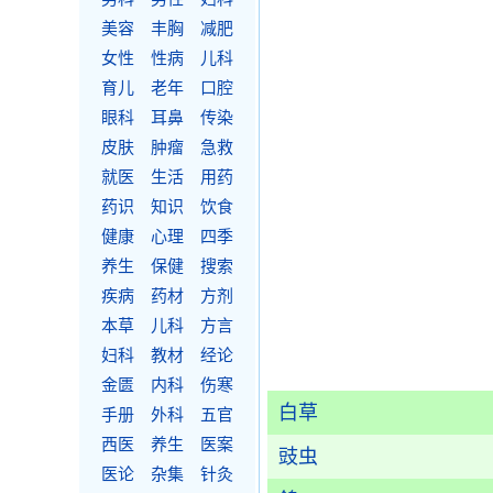
美容
丰胸
减肥
女性
性病
儿科
育儿
老年
口腔
眼科
耳鼻
传染
皮肤
肿瘤
急救
就医
生活
用药
药识
知识
饮食
健康
心理
四季
养生
保健
搜索
疾病
药材
方剂
本草
儿科
方言
妇科
教材
经论
金匮
内科
伤寒
白草
手册
外科
五官
西医
养生
医案
豉虫
医论
杂集
针灸