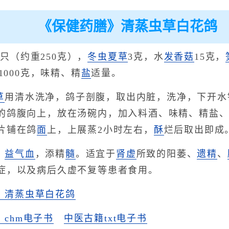
《保健药膳》清蒸虫草白花鸽
2只（约重250克），
冬虫夏草
3克，水
发
香菇
15克，
1000克，味精、精
盐
适量。
草
用清水洗净，鸽子剖腹，取出内脏，洗净，下开水
的鸽腹向上，放在汤碗内，加入料酒、味精、精盐
片铺在鸽
面
上，上展蒸2小时左右，
酥
烂后取出即成
，
益气血
，添精
髓
。适宜于
肾虚
所致的阳萎、
遗精
、
症，以及病后久虚不复等患者食用。
》清蒸虫草白花鸽
chm电子书
中医古籍txt电子书