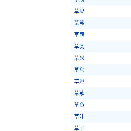
草果
草蒿
草蔻
草类
草米
草乌
草犀
草薢
草鱼
草汁
草子