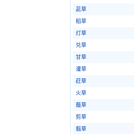
茈草
稻草
灯草
兑草
甘草
灌草
荭草
火草
蕺草
剪草
翦草