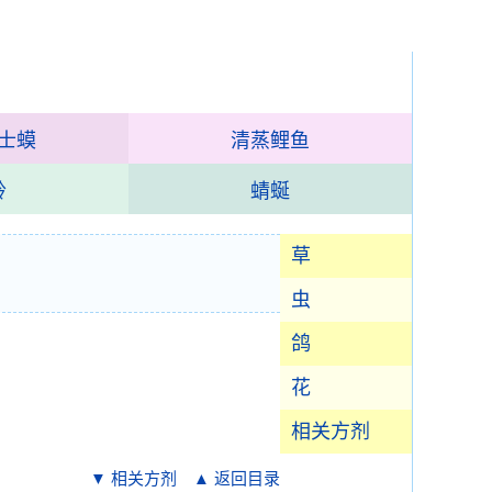
士蟆
清蒸鲤鱼
蛉
蜻蜒
草
虫
鸽
花
相关方剂
▼ 相关方剂
▲ 返回目录