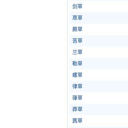
剑草
荩草
蕨草
苦草
兰草
勒草
螺草
律草
葎草
莽草
茜草