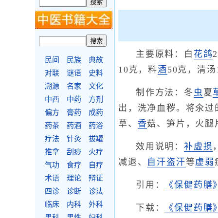
主要原料：白
花
鸽
民间
民族
典故
10克，料
酒
50克，清汤
对联
谜语
史料
溯源
名家
文化
制作方法：冬
虫
夏
中西
中药
方剂
出，洗净血秽。将氽过
偏方
膏药
成药
草、
香
菇、笋片，火腿
药茶
药酒
药浴
疗法
针灸
拔罐
效用说明：
补虚损
推拿
刮痧
火疗
减退、
自汗盗汗
等
虚弱
气功
食疗
自疗
术语
理论
辩证
引用：
《保健药膳
四诊
诊断
诊法
临床
内科
外科
下载：
《保健药膳》
男科
男性
妇科