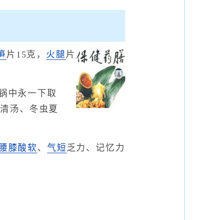
笋
片15克，
火腿
片
锅中永一下取
、清汤、冬虫夏
。
腰膝酸软
、
气短
乏力、记忆力