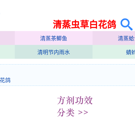
集
清蒸虫草白花鸽
清蒸茶鲫鱼
清蒸蛤
清明节内雨水
蜻
花鸽