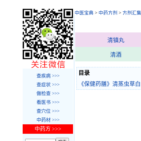
中医宝典
>
中药方剂
>
方剂汇
清镇丸
清酒
目录
查疾病 >>>
《保健药膳》清蒸虫草白
查症状 >>>
做检查 >>>
看医书 >>>
查穴位 >>>
中药材 >>>
中药方 >>>