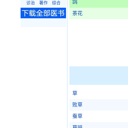
鸽
诊治
著作
综合
茶花
草
败草
蚕草
草豉