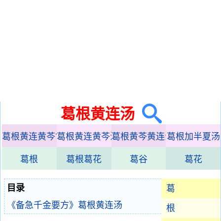
葛根黄连汤
葛根黄连黄芩甘草汤
葛根黄连黄芩汤
葛根黄芩黄连汤
葛根加半夏汤
葛根
葛根葛花
葛谷
葛花
目录
葛
《备急千金要方》葛根黄连汤
根