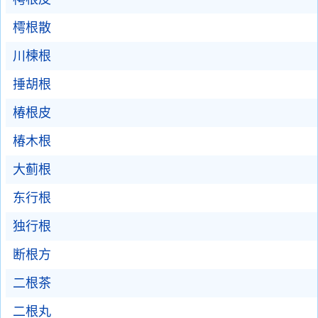
樗根散
川楝根
捶胡根
椿根皮
椿木根
大蓟根
东行根
独行根
断根方
二根茶
二根丸