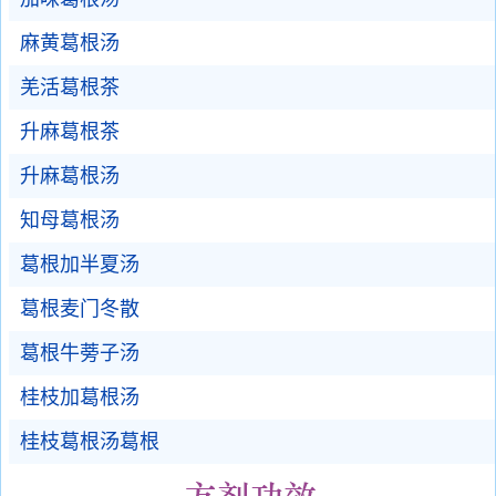
麻黄葛根汤
羌活葛根茶
升麻葛根茶
升麻葛根汤
知母葛根汤
葛根加半夏汤
葛根麦门冬散
葛根牛蒡子汤
桂枝加葛根汤
桂枝葛根汤葛根