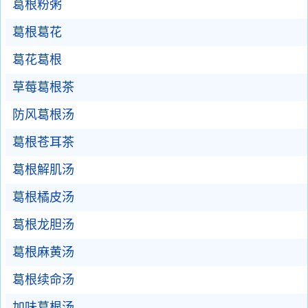
葛根粉粥
葛根葛花
葛花葛根
草莓葛根茶
防风葛根汤
葛根苍耳茶
葛根解肌汤
葛根橘皮汤
葛根龙胆汤
葛根麻黄汤
葛根续命汤
加味葛根汤