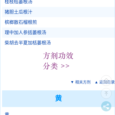
桂枝栝蒌根汤
猪胆土瓜根汁
槟榔散石榴根煎
理中加人参括蒌根汤
柴胡去半夏加栝蒌根汤
▼ 相关方剂
▲ 返回目录
黄
黄