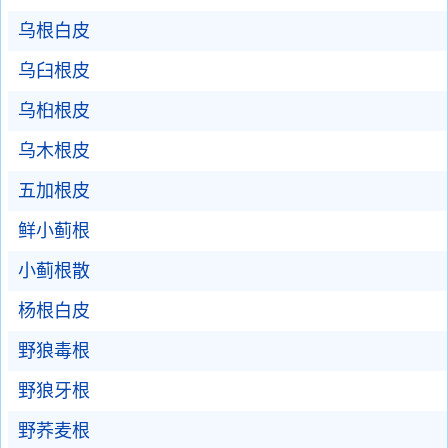
乌根白皮
乌臼根皮
乌桕根皮
乌木根皮
五加根皮
鲜小蓟根
小蓟根散
杨根白皮
野狼毒根
野狼牙根
野荞麦根