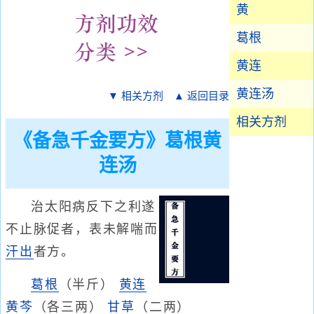
黄
葛根
黄连
黄连汤
▼ 相关方剂
▲ 返回目录
相关方剂
《备急千金要方》葛根黄
连汤
治太阳病反下之利遂
不止脉促者，表未解喘而
汗出
者方。
葛根
（半斤）
黄连
黄芩
（各三两）
甘草
（二两）