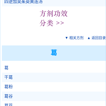
四逆加吴茱萸黄连汤
▼ 相关方剂
▲ 返回目录
葛
葛
干葛
葛粉
葛谷
葛花