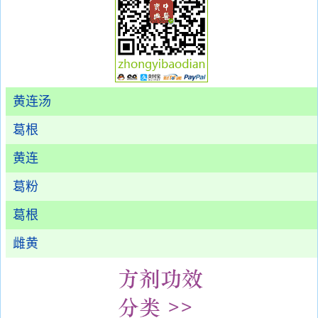
黄连汤
葛根
黄连
葛粉
葛根
雌黄