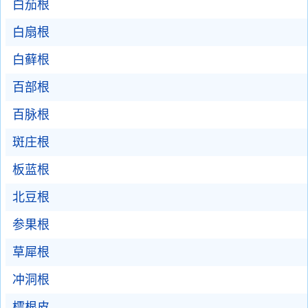
白茄根
白扇根
白藓根
百部根
百脉根
斑庄根
板蓝根
北豆根
参果根
草犀根
冲洞根
樗根皮