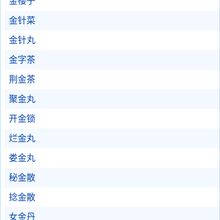
金樱子
金针菜
金针丸
金字茶
荆金茶
聚金丸
开金锁
烂金丸
娄金丸
秘金散
捻金散
女金丹