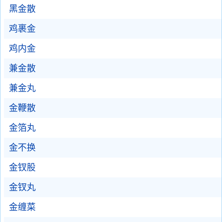
黑金散
鸡裹金
鸡内金
兼金散
兼金丸
金鞭散
金箔丸
金不换
金钗股
金钗丸
金缠菜