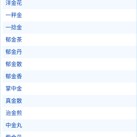
洋金花
一秤金
一捻金
郁金茶
郁金丹
郁金散
郁金香
掌中金
真金散
治金煎
中金丸