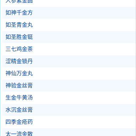
人参紫金圆
如神千金方
如圣青金丸
如圣胜金铤
三七鸡金茶
涩精金锁丹
神仙万金丸
神验金丝膏
生金牛黄汤
水沉金丝膏
四季金疮药
太一流金散