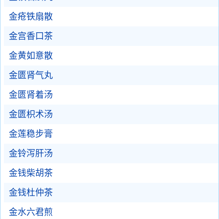
金疮铁扇散
金宫香口茶
金黄如意散
金匮肾气丸
金匮肾着汤
金匮枳术汤
金莲稳步膏
金铃泻肝汤
金钱柴胡茶
金钱杜仲茶
金水六君煎