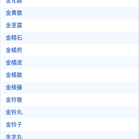
金化散
金黄散
金茎露
金精石
金橘煎
金橘皮
金橘散
金棱藤
金铃散
金铃丸
金铃子
金龙丸