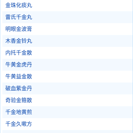
金珠化痰丸
雷氏千金丸
明眼金波膏
木香金铃丸
内托千金散
牛黄金虎丹
牛黄益金散
破血紫金丹
奇验金箍散
千金地黄煎
千金久嗽方