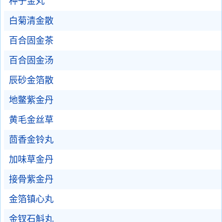
种子金丸
白菊清金散
百合固金茶
百合固金汤
辰砂金箔散
地鳖紫金丹
黄毛金丝草
茴香金铃丸
加味草金丹
接骨紫金丹
金箔镇心丸
金钗石斛丸