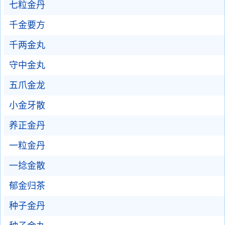
七粒金丹
千金要方
千两金丸
守中金丸
五爪金龙
小金牙散
养正金丹
一粒金丹
一捻金散
郁金归茶
种子金丹