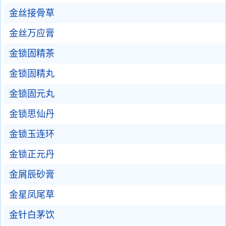
金丝接骨草
金丝万应膏
金锁固精茶
金锁固精丸
金锁固元丸
金锁思仙丹
金锁玉连环
金锁正元丹
金屑辰砂膏
金星凤尾草
金针白茅饮