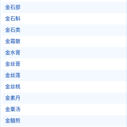
金石部
金石斛
金石类
金霜散
金水膏
金丝膏
金丝莲
金丝桃
金素丹
金粟汤
金髓煎