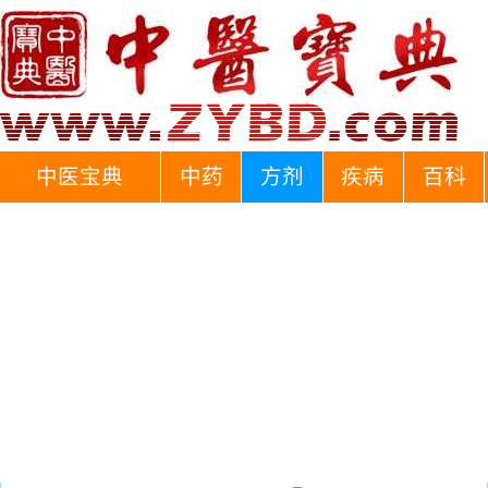
中医宝典
中药
方剂
疾病
百科