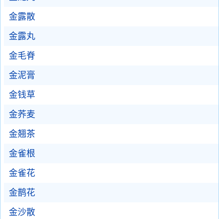
金露散
金露丸
金毛脊
金泥膏
金钱草
金荞麦
金翘茶
金雀根
金雀花
金鹊花
金沙散