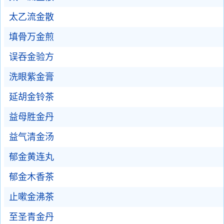
太乙流金散
填骨万金煎
误吞金验方
洗眼紫金膏
延胡金铃茶
益母胜金丹
益气清金汤
郁金黄连丸
郁金木香茶
止嗽金沸茶
至圣青金丹