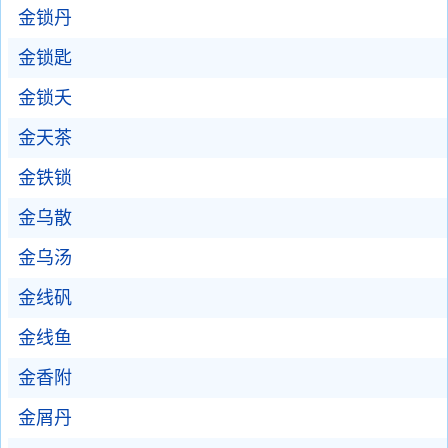
金锁丹
金锁匙
金锁夭
金天茶
金铁锁
金乌散
金乌汤
金线矾
金线鱼
金香附
金屑丹