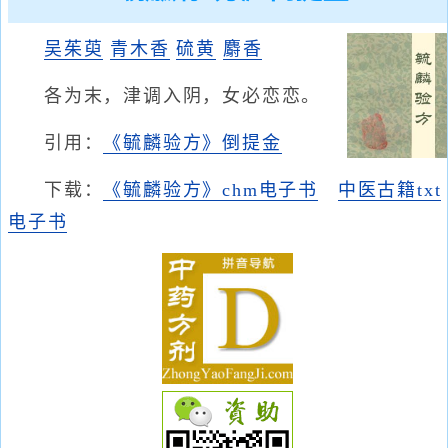
吴茱萸
青木香
硫黄
麝香
各为末，津调入阴，女必恋恋。
引用：
《毓麟验方》倒提金
下载：
《毓麟验方》chm电子书
中医古籍txt
电子书