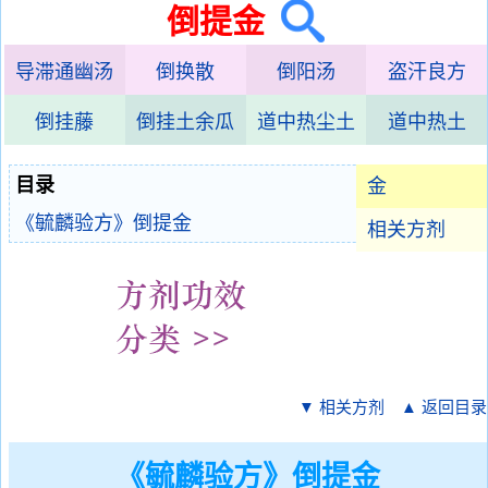
倒提金
导滞通幽汤
倒换散
倒阳汤
盗汗良方
倒挂藤
倒挂土余瓜
道中热尘土
道中热土
目录
金
《毓麟验方》倒提金
相关方剂
▼ 相关方剂
▲ 返回目录
《毓麟验方》倒提金