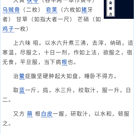
大黄
茯苓
（各半两一本作黄芩）
乌贼骨
（二枚）
皂荚
（六枚如
猪
牙
者） 甘草（如指大者一尺） 芒硝（如
鸡子
一枚）
上六味 咀。以水六升煮三沸，去滓，纳硝，适
寒温，尽服之，十日一剂，作如上法，欲服之，宿
无食，平旦服，当下病
根
也。
治
鳖
症腹坚硬肿起大如盘，睡卧不得方。
取
蓝
一斤，捣，水三升，绞取汁，服一升，日
二。
又方
蒴
根
白皮
一握，研取汁，以水和，顿服
之。