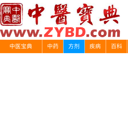
中医宝典
中药
方剂
疾病
百科