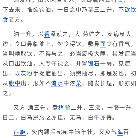
治发症，由人因食而入，久即胸间如有
虫
，上
下去来，惟欲饮油，一日之中乃至三二升，
不欲饮
食
者方。
油一升，以
香
泽煎之，大 劳贮之，安病患头
边。令口鼻临油上，勿令得饮，敷鼻
面
令有香气，
当叫唤取饮，不得与之，必当疲极大睡，其发症当
从口出饮油，人专守视之，并置
锻石
一裹，见症
出，以
灰
粉
手捉症抽出，须臾抽尽，即是发也。初
从
腹中
出，形如不
流水
中浓
菜
，随发长短，形亦如
之。
又方 酒三升，煮
猪脂
二升，三沸，一服一升，
日二，白马尿服之亦佳。无马，白
牛
亦得。
症瘕
，灸内踝后宛宛中随年壮，又灸气
海
百