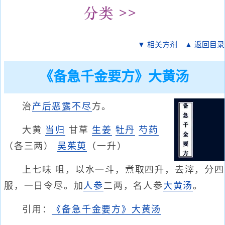
▼ 相关方剂
▲ 返回目录
《备急千金要方》大黄汤
治
产后恶露不尽
方。
大黄
当归
甘草
生姜
牡丹
芍药
（各三两）
吴茱萸
（一升）
上七味 咀，以水一斗，煮取四升，去滓，分四
服，一日令尽。加
人参
二两，名人参
大黄汤
。
引用：
《备急千金要方》大黄汤