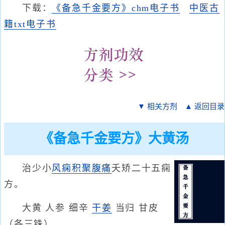
下载：
《备急千金要方》chm电子书
中医古
籍txt电子书
▼ 相关方剂
▲ 返回目录
《备急千金要方》大黄汤
治少小
风痫
积聚
腹痛
夭矫二十五痫
方。
大黄 人参 细辛
干姜
当归 甘皮
（各三铢）