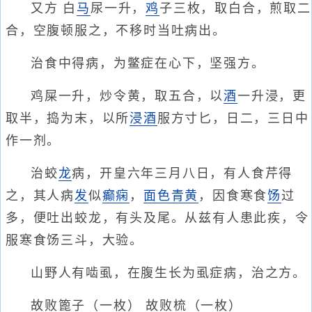
又方 白
马
尿一升，
鸡
子三枚，取白合，煎取二
合，空腹顿服之，不移时当吐病出。
治食中得病，为鳖症在心下，坚强方。
鸡屎一升，炒令黄，取五合，以
酒
一升浸，更
取半，捣为末，以所
浸酒
服方寸匕，日二，三日中
作一剂。
治蛟
龙
病，开皇六年三月八日，有人食芹得
之，其人病
发
似
癫痫
，
面色青黄
，因食寒食
饧
过
多，便吐出蛟龙，有头及尾。从兹有人患此疾，令
服寒食饧三斗，大验。
山野人有啮虱，在腹生长为虱症病，治之方。
故败篦子（一枚） 故败梳（一枚）