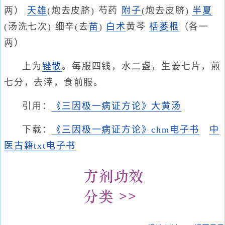
两）
天雄
(炮去皮脐) 芍药
附子
(炮去皮脐)
半夏
(汤洗七次) 细辛(去
苗
)
白术
黄芩
栝蒌根
（各一
两）
上为
锉散
。每服四钱，水二盏，生姜七片，煎
七分，去滓，食前服。
引用：
《三因极一病证方论》大黄汤
下载：
《三因极一病证方论》chm电子书
中
医古籍txt电子书