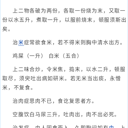
上二物各破为两份，各取一份烧为末，又取一
份以水五升，煮取一升，以服前烧末，顿服须斯出
矣。
治
米
症常欲食米，若不得米则胸中清水出方。
鸡屎（一升） 白米（五合）
上二味合炒，令米焦，捣末，以水二升，顿服
取尽，须臾吐出病如研米。若无米当出痰，永憎
米，不复食。
治肉症思肉不已，食讫复思者方。
空腹饮白马尿三升，吐肉出，肉不出必死。