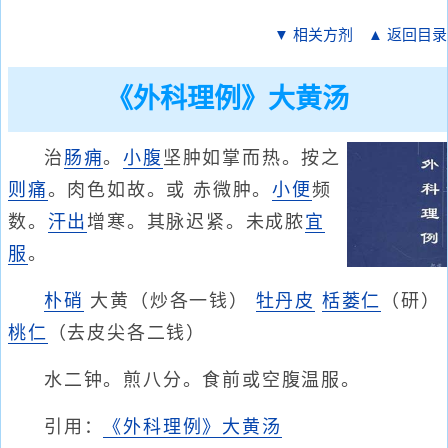
▼ 相关方剂
▲ 返回目录
《外科理例》大黄汤
治
肠痈
。
小腹
坚肿如掌而热。按之
则痛
。肉色如故。或 赤微肿。
小便
频
数。
汗出
增寒。其脉迟紧。未成脓
宜
服
。
朴硝
大黄（炒各一钱）
牡丹皮
栝蒌仁
（研）
桃仁
（去皮尖各二钱）
水二钟。煎八分。食前或空腹温服。
引用：
《外科理例》大黄汤