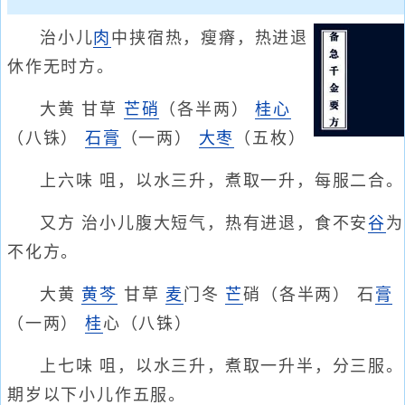
治小儿
肉
中挟宿热，瘦瘠，热进退
休作无时方。
大黄 甘草
芒硝
（各半两）
桂心
（八铢）
石膏
（一两）
大枣
（五枚）
上六味 咀，以水三升，煮取一升，每服二合。
又方 治小儿腹大短气，热有进退，食不安
谷
为
不化方。
大黄
黄芩
甘草
麦
门冬
芒
硝（各半两） 石
膏
（一两）
桂
心（八铢）
上七味 咀，以水三升，煮取一升半，分三服。
期岁以下小儿作五服。