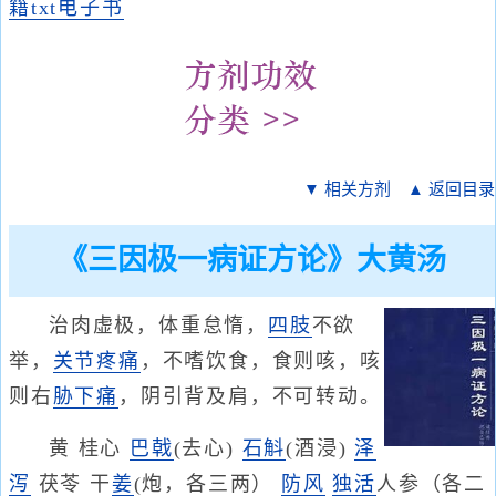
籍txt电子书
▼ 相关方剂
▲ 返回目录
《三因极一病证方论》大黄汤
治肉虚极，体重怠惰，
四肢
不欲
举，
关节疼痛
，不嗜饮食，食则咳，咳
则右
胁下痛
，阴引背及肩，不可转动。
黄 桂心
巴戟
(去心)
石斛
(酒浸)
泽
泻
茯苓 干
姜
(炮，各三两）
防风
独活
人参（各二