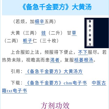
《备急千金要方》大黄汤
（若烦，加
细辛
五两）
大黄（三两）
豉
（二升） 甘
草
（二两）
栀子
仁（三十枚）
上合服如上法，频服得下便止，
不下
服尽。若
热势未除，视瞻高而患
渴者
，复服
栝蒌根汤
。
引用：
《备急千金要方》大黄汤方
下载：
《备急千金要方》chm电子书
中医古
籍txt电子书