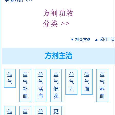
更多方剂 >>>
▼ 相关方剂
▲ 返回目录
方剂主治
益
益
益
益
益
益
益
气
气
气
气
气
气
气
补
活
健
力
血
养
血
血
脾
血
益
益
益
更