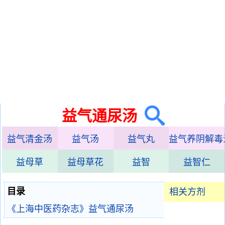
益气通尿汤
益气清金汤
益气汤
益气丸
益气养阴解毒
益母草
益母草花
益智
益智仁
目录
相关方剂
《上海中医药杂志》益气通尿汤