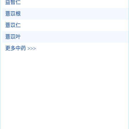
益智仁
薏苡根
薏苡仁
薏苡叶
更多中药 >>>