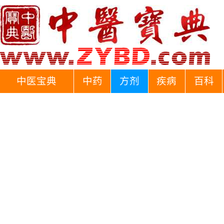
中医宝典
中药
方剂
疾病
百科