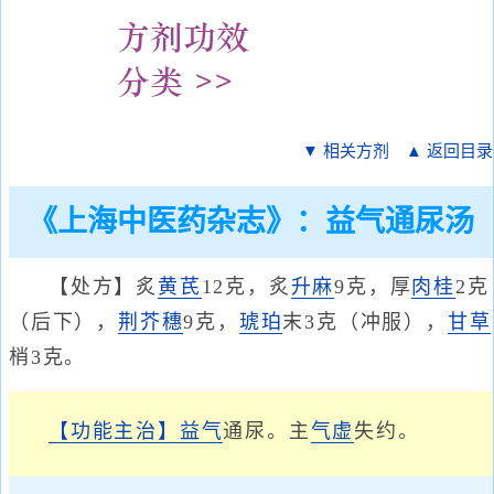
▼ 相关方剂
▲ 返回目录
《上海中医药杂志》：益气通尿汤
【处方】炙
黄芪
12克，炙
升麻
9克，厚
肉桂
2克
（后下），
荆芥穗
9克，
琥珀
末3克（冲服），
甘草
梢3克。
【功能主治】
益气
通尿。主
气虚
失约。