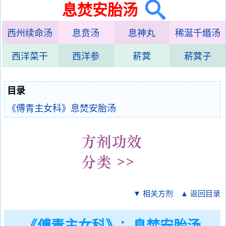
息焚安胎汤
西州续命汤
息贲汤
息神丸
稀涎千缗汤
西洋菜干
西洋参
菥蓂
菥蓂子
目录
《傅青主女科》息焚安胎汤
▼ 相关方剂
▲ 返回目录