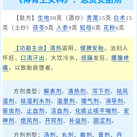
《傅青主女科》：息焚安胎汤
【处方】
生地
30克（酒炒）
青蒿
15克
白术
15
克（土炒）
茯苓
9克
人参
9克
知母
6克
花粉
6克
【功能主治】
清热
滋阴，
健脾
安胎
。治妇人
怀妊，
口渴
汗出
，大饮冷水，
烦躁
发狂，
腰腹疼
痛
，以致胎欲堕者。
方剂类型：
解表剂
、
清热剂
、
泻下剂
、
祛风
湿剂
、
祛湿利水剂
、
温里剂
、
理气剂
、
消导剂
、
驱虫剂
、
止血剂
、
活血剂
、
化痰止咳平喘剂
、
安
神剂
、
熄风剂
、
开窍剂
、
补益剂
、
固涩剂
。
方剂剂型：
汤剂
、
丸剂
、
散剂
、
膏剂
、
丹