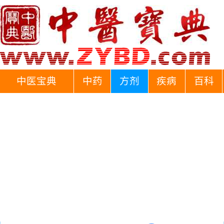
中医宝典
中药
方剂
疾病
百科