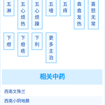
五
五
五
五
五
翕
喜
淋
心
心
噎
痔
翕
怒
烦
烦
发
无
热
躁
热
常
下
下
下
更
疳
疳
利
多
疮
主
治
相关中药
西南文殊兰
西南小阴地蕨