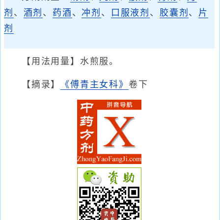
剂
、
酒剂
、
药酒
、
冲剂
、
口服液剂
、
胶囊剂
、
片
剂
【用法用量】水煎服。
【摘录】
《傅青主女科》
卷下