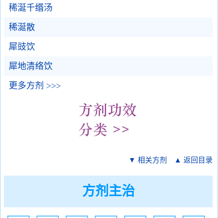
稀涎千缗汤
稀涎散
犀豉饮
犀地清络饮
更多方剂 >>>
▼ 相关方剂
▲ 返回目录
方剂主治