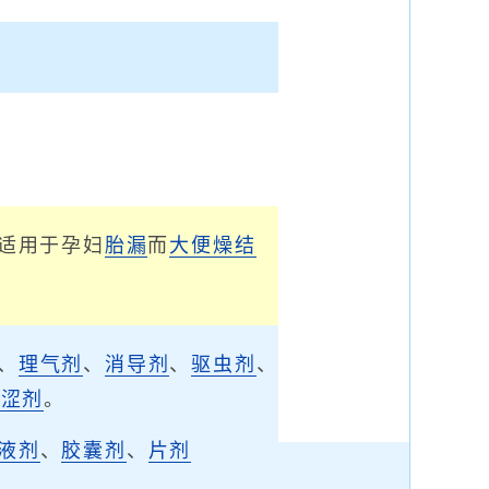
适用于孕妇
胎漏
而
大便燥结
、
理气剂
、
消导剂
、
驱虫剂
、
固涩剂
。
液剂
、
胶囊剂
、
片剂