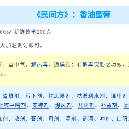
《民间方》：香油蜜膏
100克 新鲜
蜂蜜
200克
文火加温调匀即可。
胃
，益中气，
解热毒
，通
燥
结；有
解毒
保胎
之功效。
症。
、
清热剂
、
泻下剂
、
祛风湿剂
、
祛湿利水剂
、
温里剂
止咳平喘剂
、
安神剂
、
熄风剂
、
开窍剂
、
补益剂
、
丸剂
、
散剂
、
膏剂
、
丹剂
、
酒剂
、
药酒
、
冲剂
、
口服