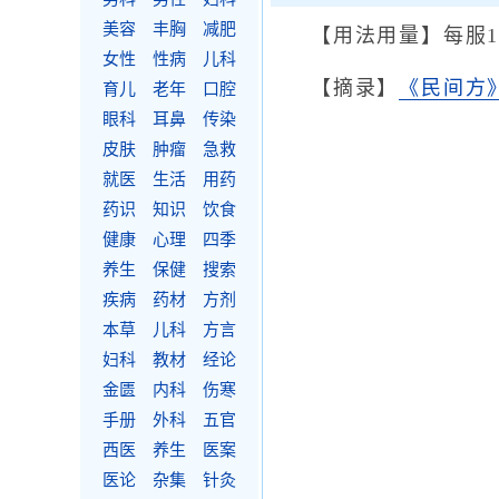
美容
丰胸
减肥
【用法用量】每服1
女性
性病
儿科
【摘录】
《民间方
育儿
老年
口腔
眼科
耳鼻
传染
皮肤
肿瘤
急救
就医
生活
用药
药识
知识
饮食
健康
心理
四季
养生
保健
搜索
疾病
药材
方剂
本草
儿科
方言
妇科
教材
经论
金匮
内科
伤寒
手册
外科
五官
西医
养生
医案
医论
杂集
针灸