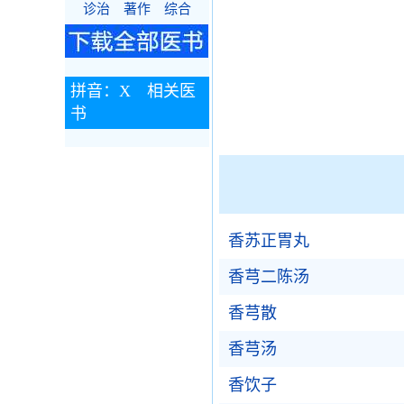
诊治
著作
综合
拼音：X 相关医
书
香苏正胃丸
香芎二陈汤
香芎散
香芎汤
香饮子