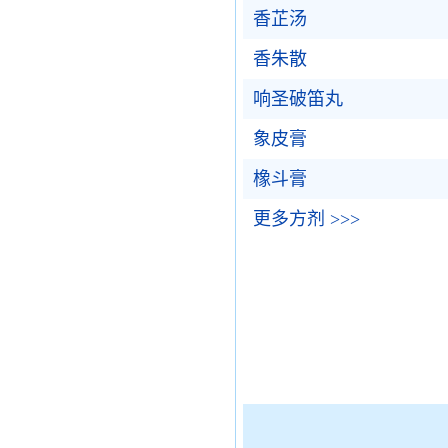
香芷汤
香朱散
响圣破笛丸
象皮膏
橡斗膏
更多方剂 >>>