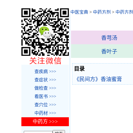
中医宝典
>
中药方剂
>
中药方剂
香芎汤
香叶子
目录
查疾病 >>>
《民间方》香油蜜膏
查症状 >>>
做检查 >>>
看医书 >>>
查穴位 >>>
中药材 >>>
中药方 >>>