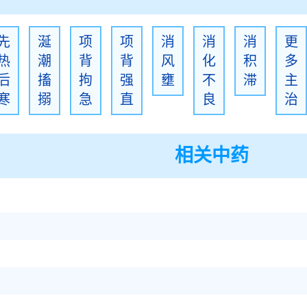
先
涎
项
项
消
消
消
更
热
潮
背
背
风
化
积
多
后
搐
拘
强
壅
不
滞
主
寒
搦
急
直
良
治
相关中药