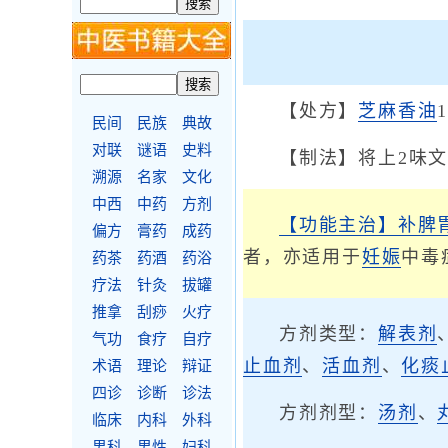
【处方】
芝麻
香油
民间
民族
典故
对联
谜语
史料
【制法】将上2味
溯源
名家
文化
中西
中药
方剂
【功能主治】
补脾
偏方
膏药
成药
者，亦适用于
妊娠
中毒
药茶
药酒
药浴
疗法
针灸
拔罐
推拿
刮痧
火疗
方剂类型：
解表剂
气功
食疗
自疗
止血剂
、
活血剂
、
化痰
术语
理论
辩证
四诊
诊断
诊法
方剂剂型：
汤剂
、
临床
内科
外科
男科
男性
妇科