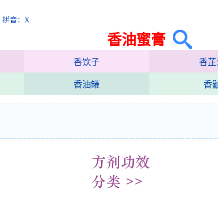
 拼音：X
香油蜜膏
香饮子
香芷
香油罐
香