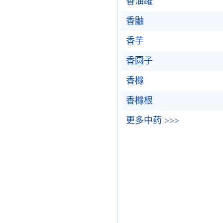
香油罐
香鼬
香芋
香圆子
香橼
香橼根
更多中药 >>>