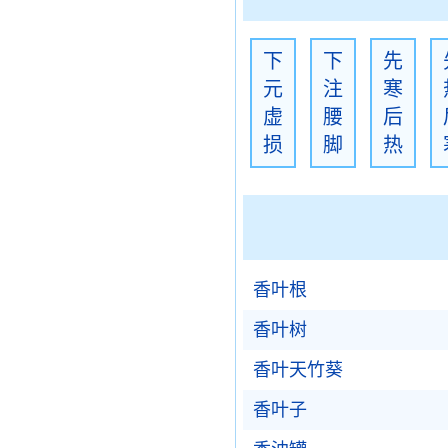
下
下
先
元
注
寒
虚
腰
后
损
脚
热
香叶根
香叶树
香叶天竹葵
香叶子