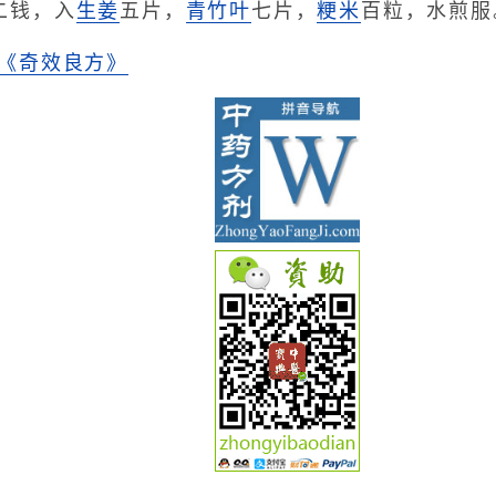
二钱，入
生姜
五片，
青竹叶
七片，
粳米
百粒，水煎服
着《奇效良方》