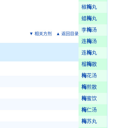
椒
梅
丸
蜡
梅
丸
李
梅
汤
▼ 相关方剂
▲ 返回目录
连
梅
汤
连
梅
丸
榴
梅
散
梅
花汤
梅
煎散
梅
蜜饮
梅
仁汤
梅
苏丸