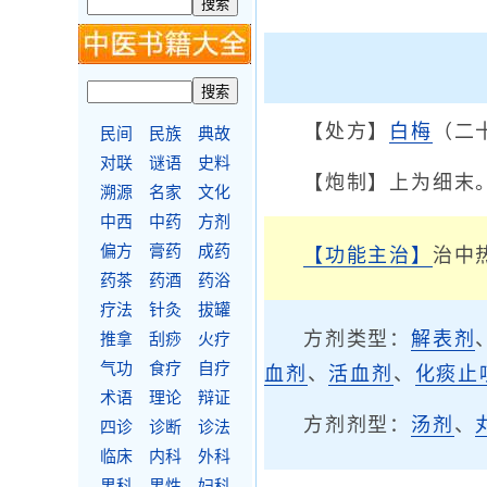
【处方】
白梅
（二
民间
民族
典故
对联
谜语
史料
【炮制】上为细末
溯源
名家
文化
中西
中药
方剂
偏方
膏药
成药
【功能主治】
治中
药茶
药酒
药浴
疗法
针灸
拔罐
方剂类型：
解表剂
推拿
刮痧
火疗
气功
食疗
自疗
血剂
、
活血剂
、
化痰止
术语
理论
辩证
方剂剂型：
汤剂
、
四诊
诊断
诊法
临床
内科
外科
男科
男性
妇科