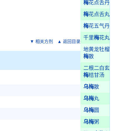
梅
花点舌丹
梅
花点舌丸
梅
花五气丹
千里
梅
花丸
▼ 相关方剂
▲ 返回目录
地黄龙牡榴
梅
散
二根二白玄
梅
桔甘汤
乌梅
散
乌梅
丸
乌梅
圆
乌梅
粥