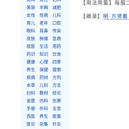
【用法用量】每服
美容
丰胸
减肥
女性
性病
儿科
【摘录】
明·方贤
育儿
老年
口腔
眼科
耳鼻
传染
皮肤
肿瘤
急救
就医
生活
用药
药识
知识
饮食
健康
心理
四季
养生
保健
搜索
疾病
药材
方剂
本草
儿科
方言
妇科
教材
经论
金匮
内科
伤寒
手册
外科
五官
西医
养生
医案
医论
杂集
针灸