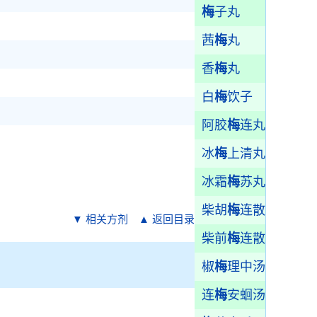
梅
子丸
茜
梅
丸
香
梅
丸
白
梅
饮子
阿胶
梅
连丸
冰
梅
上清丸
冰霜
梅
苏丸
柴胡
梅
连散
▼ 相关方剂
▲ 返回目录
柴前
梅
连散
椒
梅
理中汤
连
梅
安蛔汤