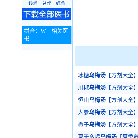
诊治
著作
综合
拼音：W 相关医
书
冰糖
乌梅汤
【方剂大全
川椒
乌梅汤
【方剂大全
恒山
乌梅汤
【方剂大全
人参
乌梅汤
【方剂大全
栀子
乌梅汤
【方剂大全
夏天多喝
乌梅汤
【夏季