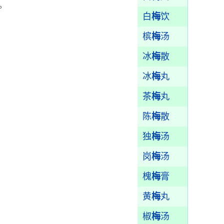
。
白
梅
饮
槟
梅
汤
冰
梅
散
冰
梅
丸
茶
梅
丸
陈
梅
散
独
梅
汤
岗
梅
汤
槐
梅
膏
黄
梅
丸
椒
梅
汤