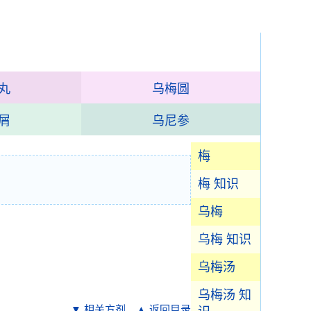
丸
乌梅圆
屑
乌尼参
梅
梅 知识
乌梅
乌梅 知识
乌梅汤
乌梅汤 知
▼ 相关方剂
▲ 返回目录