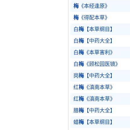
梅
《本经逢原》
梅
《得配本草》
白
梅
【本草纲目】
白
梅
【中药大全】
白
梅
《本草害利》
白
梅
《顾松园医镜》
岗
梅
【中药大全】
红
梅
《滇南本草》
红
梅
《滇南本草》
腊
梅
【中药大全】
蜡
梅
【本草纲目】