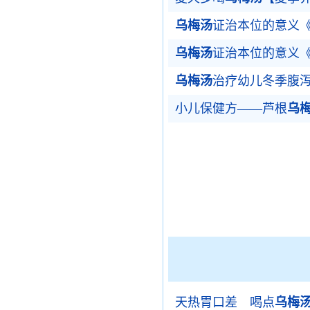
乌梅汤
证治本位的意义
乌梅汤
证治本位的意义
乌梅汤
治疗幼儿冬季腹
小儿保健方——芦根
乌
天热胃口差 喝点
乌梅