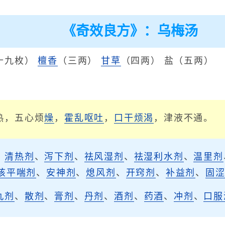
《奇效良方》：乌梅汤
十九枚）
檀香
（三两）
甘草
（四两） 盐（五两）
。
热，五心烦
燥
，
霍乱呕吐
，
口干烦渴
，津液不通。
、
清热剂
、
泻下剂
、
祛风湿剂
、
祛湿利水剂
、
温里剂
咳平喘剂
、
安神剂
、
熄风剂
、
开窍剂
、
补益剂
、
固
丸剂
、
散剂
、
膏剂
、
丹剂
、
酒剂
、
药酒
、
冲剂
、
口服