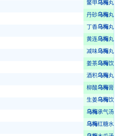
鳖甲
乌梅
丸
丹砂
乌梅
丸
丁香
乌梅
丸
黄连
乌梅
丸
减味
乌梅
丸
姜茶
乌梅
饮
酒积
乌梅
丸
柳酸
乌梅
膏
生姜
乌梅
饮
乌梅
承气汤
乌梅
红糖水