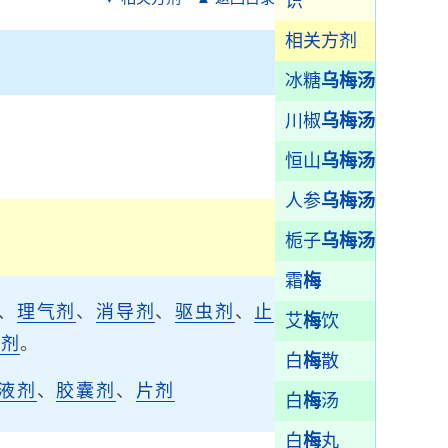
识
相关方剂
冰糖
乌梅汤
川椒
乌梅汤
恒山
乌梅汤
人参
乌梅汤
栀子
乌梅汤
霜
梅
、
理气剂
、
消导剂
、
驱虫剂
、
止
艾
梅
饮
涩剂
。
白
梅
散
液剂
、
胶囊剂
、
片剂
白
梅
汤
白
梅
丸