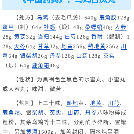
《中国药典》：乌鸡白凤丸
【处方】
乌鸡
（去毛爪肠）640g
鹿角胶
128g
鳖甲
（制）64g
牡蛎
（煅）48g
桑螵蛸
48g
人参
1
28g
黄芪
32g
当归
144g
白芍
128g
香附
（醋制）1
28g
天冬
64g
甘草
32g
地黄
256g
熟地黄
256g
川
芎
64g
银柴胡
26g
丹参
128g
山药
128g
芡实
（炒）64g
鹿角霜
48g
【性状】为黑褐色至黑色的水蜜丸、小蜜丸
或大蜜丸；味甜、微苦。
【炮制】上二十味，
熟地
黄、
地黄
、
川芎
、
鹿角霜
、银
柴胡
、
芡实
、
山药
、
丹参
八味粉碎成
粗粉，其余乌鸡等十二味，分别酌予碎断，置罐
中，另加
黄酒
1500g，加盖封闭，隔水炖至酒