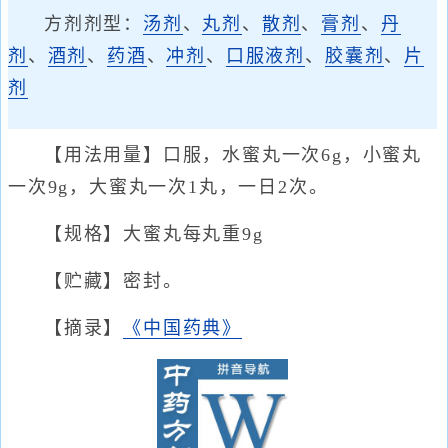
方剂剂型：
汤剂
、
丸剂
、
散剂
、
膏剂
、
丹
剂
、
酒剂
、
药酒
、
冲剂
、
口服液剂
、
胶囊剂
、
片
剂
【用法用量】口服，水蜜丸一次6g，小蜜丸
一次9g，大蜜丸一次1丸，一日2次。
【规格】大蜜丸每丸重9g
【贮藏】密封。
【摘录】
《中国药典》