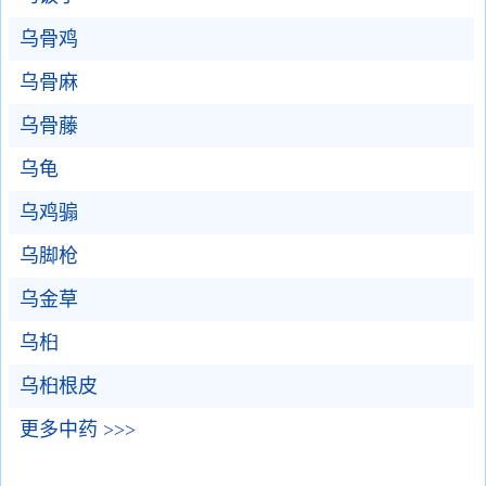
乌骨鸡
乌骨麻
乌骨藤
乌龟
乌鸡骟
乌脚枪
乌金草
乌桕
乌桕根皮
更多中药 >>>