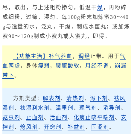
尽，取出，与上述粗粉掺匀，低温干
燥
，再粉碎
成细粉，过筛，混匀。每100g粉末加炼蜜30～40
g与适量的水，泛丸，干燥，制成水蜜丸；或加炼
蜜90～120g制成小蜜丸或大蜜丸，即得。
【功能主治】
补气养血
，
调经
止带。用于
气
血两虚
，身体
瘦弱
，
腰膝酸软
，
月经不调
，
崩漏
带下
。
方剂类型：
解表剂
、
清热剂
、
泻下剂
、
祛风
湿剂
、
祛湿利水剂
、
温里剂
、
理气剂
、
消导剂
、
驱虫剂
、
止血剂
、
活血剂
、
化痰止咳平喘剂
、
安
神剂
、
熄风剂
、
开窍剂
、
补益剂
、
固涩剂
。