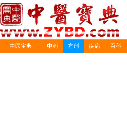
中医宝典
中药
方剂
疾病
百科