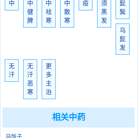
中
中
中
中
疫
须
髭
健
祛
散
黑
鬓
脾
寒
寒
发
乌
髭
发
无
无
更
汗
汗
多
恶
主
寒
治
相关中药
乌饭子