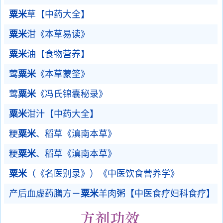
粟米
草【中药大全】
粟米
泔《本草易读》
粟米
油【食物营养】
莺
粟米
《本草蒙筌》
莺
粟米
《冯氏锦囊秘录》
粟米
泔汁【中药大全】
粳
粟米
、稻草《滇南本草》
粳
粟米
、稻草《滇南本草》
粟米
（《名医别录》）《中医饮食营养学》
产后血虚药膳方－
粟米
羊肉粥【中医食疗妇科食疗】