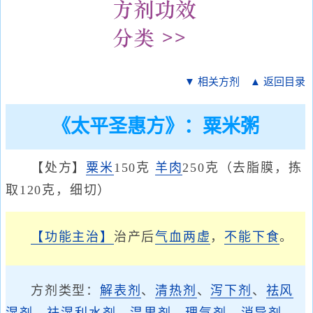
▼ 相关方剂
▲ 返回目录
《太平圣惠方》：粟米粥
【处方】
粟米
150克
羊肉
250克（去脂膜，拣
取120克，细切）
【功能主治】
治产后
气血两虚
，
不能下食
。
方剂类型：
解表剂
、
清热剂
、
泻下剂
、
祛风