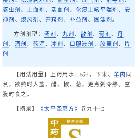
湿剂
、
祛湿利水剂
、
温里剂
、
理气剂
、
消导剂
、
驱虫剂
、
止血剂
、
活血剂
、
化痰止咳平喘剂
、
安
神剂
、
熄风剂
、
开窍剂
、
补益剂
、
固涩剂
。
方剂剂型：
汤剂
、
丸剂
、
散剂
、
膏剂
、
丹
剂
、
酒剂
、
药酒
、
冲剂
、
口服液剂
、
胶囊剂
、
片
剂
【用法用量】上药用水1.5升，下米、
羊肉
同
煮，欲熟时人盐、醋、椒、葱，更煮粥令熟。空
腹时食之。
【摘录】
《太平圣惠方》
卷九十七