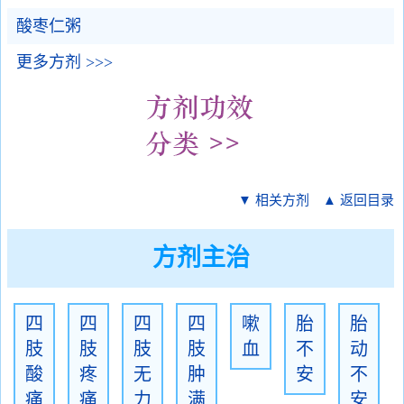
酸枣仁粥
更多方剂 >>>
▼ 相关方剂
▲ 返回目录
方剂主治
四
四
四
四
嗽
胎
胎
肢
肢
肢
肢
血
不
动
酸
疼
无
肿
安
不
痛
痛
力
满
安