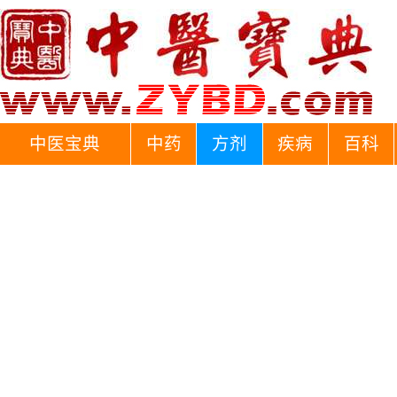
中医宝典
中药
方剂
疾病
百科