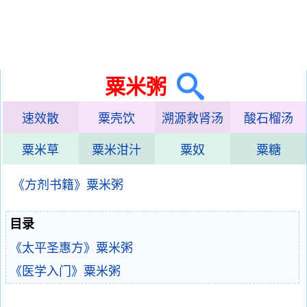
粟米粥
速效散
粟壳饮
溯源救肾汤
酸石榴汤
粟米草
粟米泔汁
粟奴
粟糖
《方剂书籍》粟米粥
目录
《太平圣惠方》粟米粥
《医学入门》粟米粥