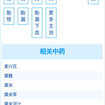
胎
胎
胎
更
惊
漏
漏
多
下
主
血
治
相关中药
素兴花
粟糠
粟米
粟米草
粟米泔汁