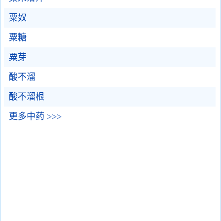
粟奴
粟糖
粟芽
酸不溜
酸不溜根
更多中药 >>>