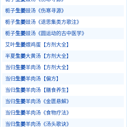
栀子
生姜
豉汤《伤寒寻源》
栀子
生姜
豉汤《退思集类方歌注》
栀子
生姜
豉汤《圆运动的古中医学》
艾叶
生姜
煨鸡蛋【方剂大全】
半夏
生姜
大黄汤【方剂大全】
当归
生姜
羊肉汤【方剂大全】
当归
生姜
羊肉汤【偏方】
当归
生姜
羊肉汤【膳食养生】
当归
生姜
羊肉汤《金匮悬解》
当归
生姜
羊肉汤《食物疗法》
当归
生姜
羊肉汤《汤头歌诀》