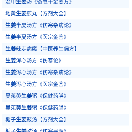
温中
生姜
汤《备急千金要方》
地黄
生姜
煎丸【方剂大全】
生姜
半夏汤方《伤寒杂病论》
生姜
半夏汤方《医宗金鉴》
生姜
辣走病魔【中医养生偏方】
生姜
泻心汤方《伤寒论》
生姜
泻心汤方《伤寒杂病论》
生姜
泻心汤方《医宗金鉴》
吴茱萸
生姜
粥《保健药膳》
吴茱萸
生姜
粥《保健药膳》
栀子
生姜
豉汤【方剂大全】
栀子
生姜
豉汤《伤寒寻源》