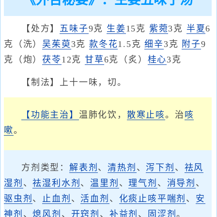
《外台秘要》：生姜五味子汤
【处方】
五味子
9克
生姜
15克
紫菀
3克
半夏
6
克（洗）
吴茱萸
3克
款冬花
1.5克
细辛
3克
附子
9
克（炮）
茯苓
12克
甘草
6克（炙）
桂心
3克
【制法】上十一味，切。
【功能主治】
温肺化饮，
散寒
止咳
。治
咳
嗽
。
方剂类型：
解表剂
、
清热剂
、
泻下剂
、
祛风
湿剂
、
祛湿利水剂
、
温里剂
、
理气剂
、
消导剂
、
驱虫剂
、
止血剂
、
活血剂
、
化痰止咳平喘剂
、
安
神剂
、
熄风剂
、
开窍剂
、
补益剂
、
固涩剂
。