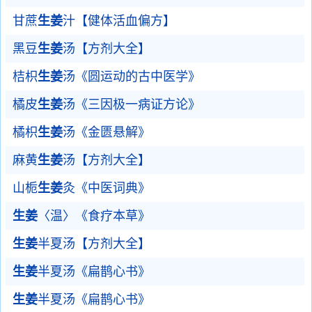
甘蔗
生姜
汁【健体活血偏方】
黑豆
生姜
汤【方剂大全】
桔枳
生姜
汤《圆运动的古中医学》
橘皮
生姜
汤《三因极一病证方论》
橘枳
生姜
汤《金匮悬解》
麻黄
生姜
汤【方剂大全】
山栀
生姜
灸《中医词典》
生姜
〈温〉《食疗本草》
生姜
半夏汤【方剂大全】
生姜
半夏汤《扁鹊心书》
生姜
半夏汤《扁鹊心书》