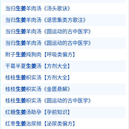
当归
生姜
羊肉汤《汤头歌诀》
当归
生姜
羊肉汤《退思集类方歌注》
当归
生姜
羊肉汤《圆运动的古中医学》
当归
生姜
羊肉汤《圆运动的古中医学》
附子
生姜
炖狗肉【呼吸类偏方】
干葛半夏
生姜
汤【方剂大全】
桂枝
生姜
枳实汤【方剂大全】
桂枝
生姜
枳实汤《金匮悬解》
桂枝
生姜
枳实汤《圆运动的古中医学》
红糖
生姜
汤助孕【孕前知识】
红枣
生姜
治尿频【泌尿类偏方】