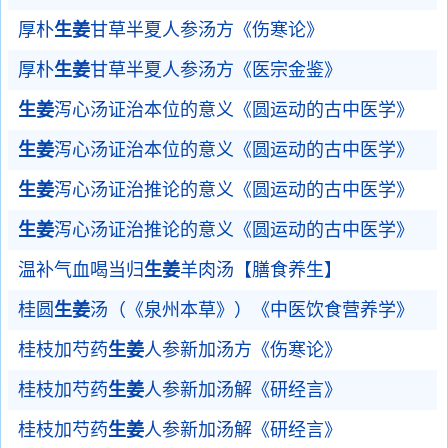
厚朴
生姜
甘草半夏人参汤方《伤寒论》
厚朴
生姜
甘草半夏人参汤方《医宗金鉴》
生姜
泻心汤证治本位的意义《圆运动的古中医学》
生姜
泻心汤证治本位的意义《圆运动的古中医学》
生姜
泻心汤证治推论的意义《圆运动的古中医学》
生姜
泻心汤证治推论的意义《圆运动的古中医学》
温补气血喝当归
生姜
羊肉汤【膳食养生】
桂圆
生姜
汤（《泉州本草》）《中医饮食营养学》
桂枝加芍药
生姜
人参新加汤方《伤寒论》
桂枝加芍药
生姜
人参新加汤解《研经言》
桂枝加芍药
生姜
人参新加汤解《研经言》