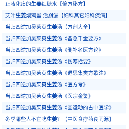
止咳化痰的
生姜
红糖水【偏方秘方】
艾叶
生姜
煨鸡蛋 治崩漏【妇科其它妇科疾病】
当归四逆加吴茱萸
生姜
汤【方剂大全】
当归四逆加吴茱萸
生姜
汤《备急千金要方》
当归四逆加吴茱萸
生姜
汤《删补名医方论》
当归四逆加吴茱萸
生姜
汤《伤寒括要》
当归四逆加吴茱萸
生姜
汤《退思集类方歌注》
当归四逆加吴茱萸
生姜
汤《医方考》
当归四逆加吴茱萸
生姜
汤《医宗金鉴》
当归四逆加吴茱萸
生姜
汤《圆运动的古中医学》
冬季哪些人不宜吃
生姜
？【中医食疗药食同源】