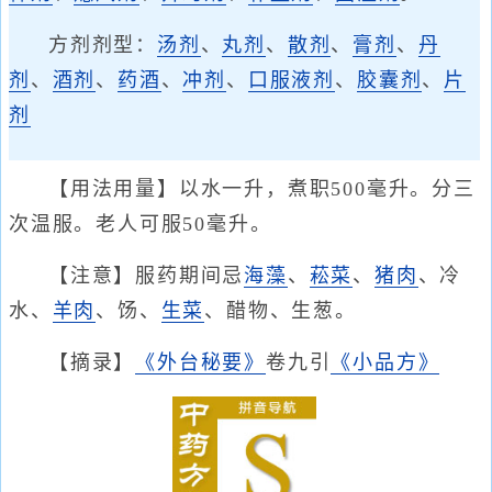
方剂剂型：
汤剂
、
丸剂
、
散剂
、
膏剂
、
丹
剂
、
酒剂
、
药酒
、
冲剂
、
口服液剂
、
胶囊剂
、
片
剂
【用法用量】以水一升，煮职500毫升。分三
次温服。老人可服50毫升。
【注意】服药期间忌
海藻
、
菘菜
、
猪肉
、冷
水、
羊肉
、饧、
生菜
、醋物、生葱。
【摘录】
《外台秘要》
卷九引
《小品方》