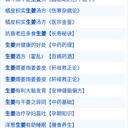
橘皮枳实
生姜
汤方《伤寒杂病论》
橘皮枳实
生姜
汤方《医宗金鉴》
抗衰老应多食
生姜
【长寿秘诀】
生姜
对健康的好处【中药药理】
生姜
酒方（霍乱）【百病药酒】
生姜
煨姜炮姜姜皮《轩岐救正论》
生姜
煨姜炮姜姜皮《轩岐救正论》
生姜
有利大脑发育【安神健脑偏方】
生姜
与干姜之异同【中药基础】
生姜
治疗孕妇晨吐【孕期知识】
洋葱
生姜
有助睡眠【膳食养生】