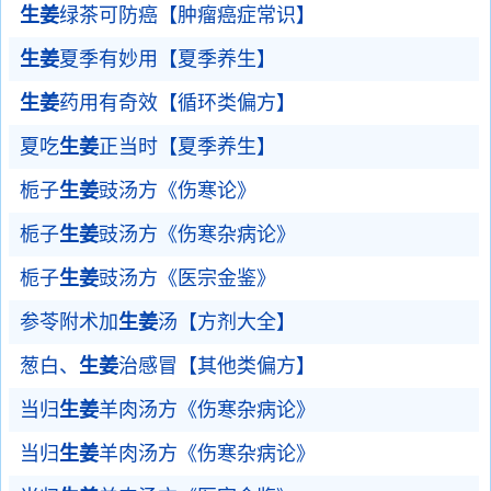
生姜
绿茶可防癌【肿瘤癌症常识】
生姜
夏季有妙用【夏季养生】
生姜
药用有奇效【循环类偏方】
夏吃
生姜
正当时【夏季养生】
栀子
生姜
豉汤方《伤寒论》
栀子
生姜
豉汤方《伤寒杂病论》
栀子
生姜
豉汤方《医宗金鉴》
参苓附术加
生姜
汤【方剂大全】
葱白、
生姜
治感冒【其他类偏方】
当归
生姜
羊肉汤方《伤寒杂病论》
当归
生姜
羊肉汤方《伤寒杂病论》