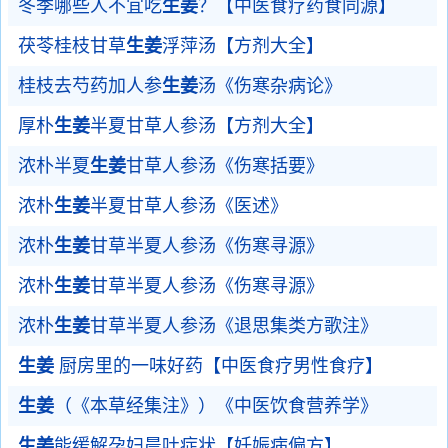
冬季哪些人不宜吃
生姜
？【中医食疗药食同源】
茯苓桂枝甘草
生姜
浮萍汤【方剂大全】
桂枝去芍药加人参
生姜
汤《伤寒杂病论》
厚朴
生姜
半夏甘草人参汤【方剂大全】
浓朴半夏
生姜
甘草人参汤《伤寒括要》
浓朴
生姜
半夏甘草人参汤《医述》
浓朴
生姜
甘草半夏人参汤《伤寒寻源》
浓朴
生姜
甘草半夏人参汤《伤寒寻源》
浓朴
生姜
甘草半夏人参汤《退思集类方歌注》
生姜
厨房里的一味好药【中医食疗男性食疗】
生姜
（《本草经集注》）《中医饮食营养学》
生姜
能缓解孕妇晨吐症状【妊娠病偏方】