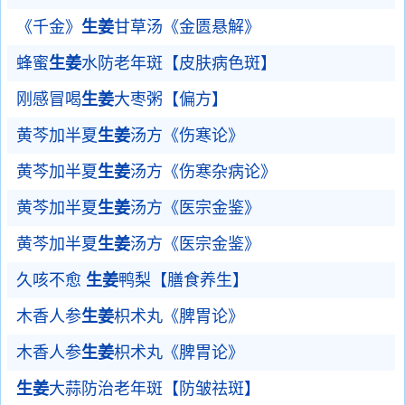
《千金》
生姜
甘草汤《金匮悬解》
蜂蜜
生姜
水防老年斑【皮肤病色斑】
刚感冒喝
生姜
大枣粥【偏方】
黄芩加半夏
生姜
汤方《伤寒论》
黄芩加半夏
生姜
汤方《伤寒杂病论》
黄芩加半夏
生姜
汤方《医宗金鉴》
黄芩加半夏
生姜
汤方《医宗金鉴》
久咳不愈
生姜
鸭梨【膳食养生】
木香人参
生姜
枳术丸《脾胃论》
木香人参
生姜
枳术丸《脾胃论》
生姜
大蒜防治老年斑【防皱祛斑】