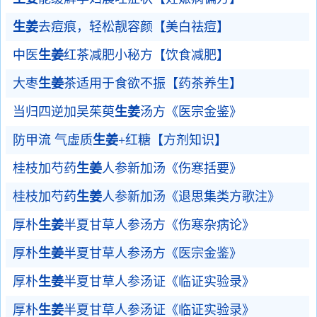
生姜
去痘痕，轻松靓容颜【美白祛痘】
中医
生姜
红茶减肥小秘方【饮食减肥】
大枣
生姜
茶适用于食欲不振【药茶养生】
当归四逆加吴茱萸
生姜
汤方《医宗金鉴》
防甲流 气虚质
生姜
+红糖【方剂知识】
桂枝加芍药
生姜
人参新加汤《伤寒括要》
桂枝加芍药
生姜
人参新加汤《退思集类方歌注》
厚朴
生姜
半夏甘草人参汤方《伤寒杂病论》
厚朴
生姜
半夏甘草人参汤方《医宗金鉴》
厚朴
生姜
半夏甘草人参汤证《临证实验录》
厚朴
生姜
半夏甘草人参汤证《临证实验录》