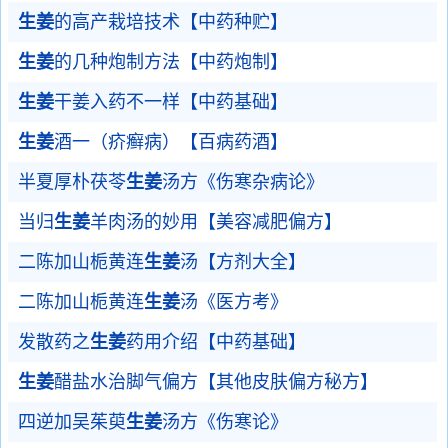
生姜
的高产栽培技术【中药种贮】
生姜
的几种炮制方法【中药炮制】
生姜
干姜入药不一样【中药基础】
生姜
酒一（疥癣病）【百病药酒】
半夏厚朴茯苓
生姜
汤方《伤寒杂病论》
当归
生姜
羊肉汤的妙用【美容减肥偏方】
二陈加山栀黄连
生姜
汤【方剂大全】
二陈加山栀黄连
生姜
汤《医方考》
发散药之
生姜
药用介绍【中药基础】
生姜
醋盐水治脚气偏方【其他皮肤偏方秘方】
四逆加吴茱萸
生姜
汤方《伤寒论》