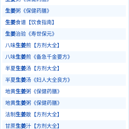
生姜
粥《保健药膳》
生姜
食谱【饮食指南】
生姜
治验《寿世保元》
八味
生姜
煎【方剂大全】
八味
生姜
煎《备急千金要方》
半夏
生姜
汤【方剂大全】
半夏
生姜
汤《妇人大全良方》
地黄
生姜
粥《保健药膳》
地黄
生姜
粥《保健药膳》
法制
生姜
散【方剂大全】
甘蔗
生姜
汁【方剂大全】