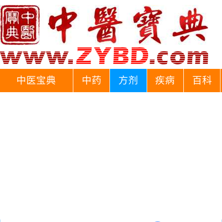
中医宝典
中药
方剂
疾病
百科