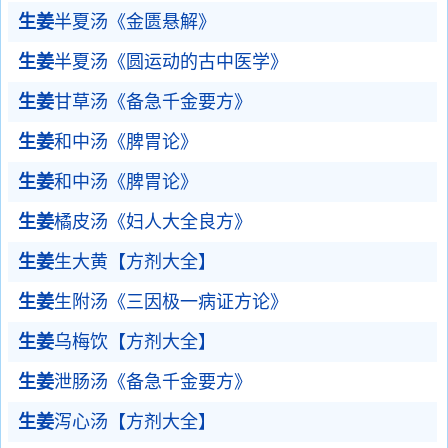
生姜
半夏汤《金匮悬解》
生姜
半夏汤《圆运动的古中医学》
生姜
甘草汤《备急千金要方》
生姜
和中汤《脾胃论》
生姜
和中汤《脾胃论》
生姜
橘皮汤《妇人大全良方》
生姜
生大黄【方剂大全】
生姜
生附汤《三因极一病证方论》
生姜
乌梅饮【方剂大全】
生姜
泄肠汤《备急千金要方》
生姜
泻心汤【方剂大全】