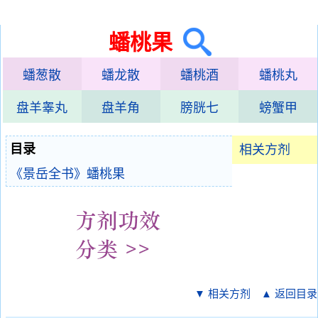
蟠桃果
蟠葱散
蟠龙散
蟠桃酒
蟠桃丸
盘羊睾丸
盘羊角
膀胱七
螃蟹甲
目录
相关方剂
《景岳全书》蟠桃果
▼ 相关方剂
▲ 返回目录