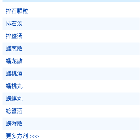
排石颗粒
排石汤
排壅汤
蟠葱散
蟠龙散
蟠桃酒
蟠桃丸
螃蜞丸
螃蟹酒
螃蟹散
更多方剂 >>>