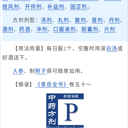
熄风剂
、
开窍剂
、
补益剂
、
固涩剂
。
方剂剂型：
汤剂
、
丸剂
、
散剂
、
膏剂
、
丹剂
、
酒剂
、
药酒
、
冲剂
、
口服液剂
、
胶囊剂
、
片剂
【用法用量】每日服2个，空腹时用滚
白汤
或
好酒送下。
人参
、制
附子
俱可随意加用。
【摘录】
《景岳全书》
卷五十一