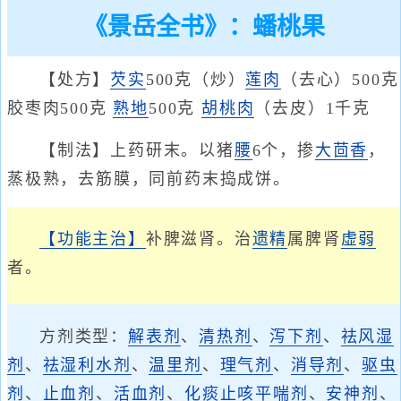
《景岳全书》：蟠桃果
【处方】
芡实
500克（炒）
莲肉
（去心）500克
胶枣肉500克
熟地
500克
胡桃肉
（去皮）1千克
【制法】上药研末。以猪
腰
6个，掺
大茴香
，
蒸极熟，去筋膜，同前药末捣成饼。
【功能主治】
补脾滋肾。治
遗精
属脾肾
虚弱
者。
方剂类型：
解表剂
、
清热剂
、
泻下剂
、
祛风湿
剂
、
祛湿利水剂
、
温里剂
、
理气剂
、
消导剂
、
驱虫
剂
、
止血剂
、
活血剂
、
化痰止咳平喘剂
、
安神剂
、