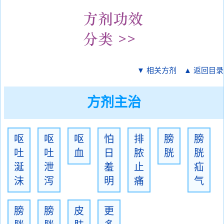
▼ 相关方剂
▲ 返回目录
方剂主治
呕
呕
呕
怕
排
膀
膀
吐
吐
血
日
脓
胱
胱
涎
泄
羞
止
疝
沫
泻
明
痛
气
膀
膀
皮
更