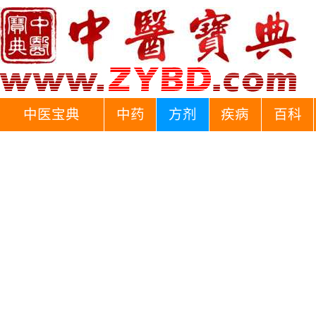
中医宝典
中药
方剂
疾病
百科