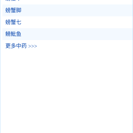
螃蟹脚
螃蟹七
鳑魮鱼
更多中药 >>>