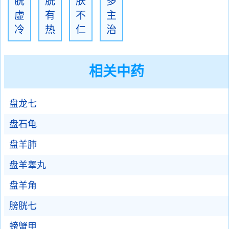
胱
胱
肤
多
虚
有
不
主
冷
热
仁
治
相关中药
盘龙七
盘石龟
盘羊肺
盘羊睾丸
盘羊角
膀胱七
螃蟹甲