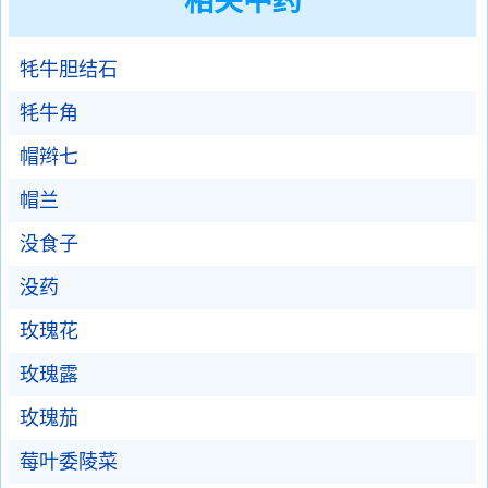
相关中药
牦牛胆结石
牦牛角
帽辫七
帽兰
没食子
没药
玫瑰花
玫瑰露
玫瑰茄
莓叶委陵菜