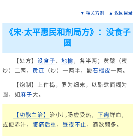
▼ 相关方剂
▲ 返回目录
《宋·太平惠民和剂局方》：没食子
圆
【处方】
没食子
、
地榆
，各半两；黄檗（蜜
炒）二两，
黄连
（炒）一两半，酸
石榴皮
一两。
【炮制】上件捣，罗为细末，以醋煮面糊为
圆，如
麻子
大。
【功能主治】
治小儿肠虚受热，
下痢
鲜血，
或便赤汁，
腹痛后重
，
昼夜不止
，遍数频多。