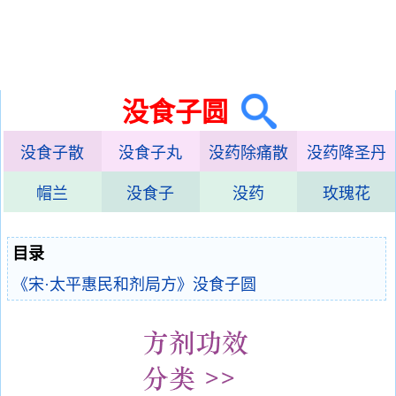
没食子圆
没食子散
没食子丸
没药除痛散
没药降圣丹
帽兰
没食子
没药
玫瑰花
目录
《宋·太平惠民和剂局方》没食子圆