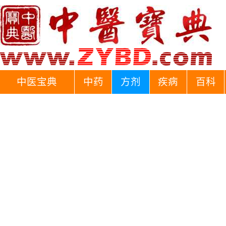
中医宝典
中药
方剂
疾病
百科