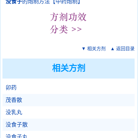
没食子
的炮制方法【中药炮制】
▼ 相关方剂
▲ 返回目录
相关方剂
卯药
茂香散
没乳丸
没食子散
没食子丸