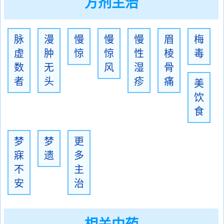
方剂主治
脉
漫
慢
慢
慢
眉
梅
虚
肿
惊
惊
性
棱
毒
数
无
风
湿
骨
者
头
疹
痛
美
饮
食
梦
梦
更
寐
遗
多
不
主
安
治