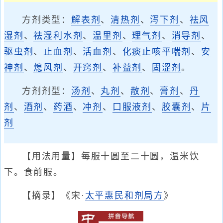
方剂类型：
解表剂
、
清热剂
、
泻下剂
、
祛风
湿剂
、
祛湿利水剂
、
温里剂
、
理气剂
、
消导剂
、
驱虫剂
、
止血剂
、
活血剂
、
化痰止咳平喘剂
、
安
神剂
、
熄风剂
、
开窍剂
、
补益剂
、
固涩剂
。
方剂剂型：
汤剂
、
丸剂
、
散剂
、
膏剂
、
丹
剂
、
酒剂
、
药酒
、
冲剂
、
口服液剂
、
胶囊剂
、
片
剂
【用法用量】每服十圆至二十圆，温米饮
下。食前服。
【摘录】《宋·
太平惠民和剂局方
》