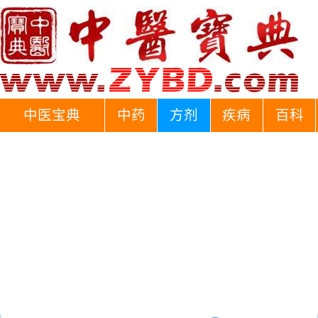
中医宝典
中药
方剂
疾病
百科