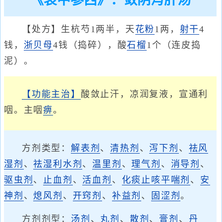
《衷中参西》：敛阴泻肝汤
【处方】生杭芍1两半，天
花粉
1两，
射干
4
钱，
浙贝母
4钱（捣碎），酸
石榴
1个（连皮捣
泥）。
【功能主治】
酸敛止汗，凉润复液，宣通利
咽。主咽
痹
。
方剂类型：
解表剂
、
清热剂
、
泻下剂
、
祛风
湿剂
、
祛湿利水剂
、
温里剂
、
理气剂
、
消导剂
、
驱虫剂
、
止血剂
、
活血剂
、
化痰止咳平喘剂
、
安
神剂
、
熄风剂
、
开窍剂
、
补益剂
、
固涩剂
。
方剂剂型：
汤剂
、
丸剂
、
散剂
、
膏剂
、
丹