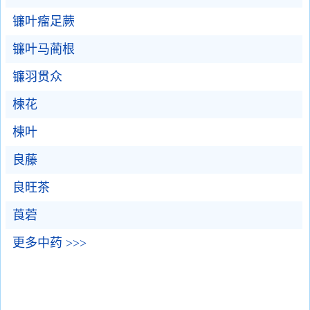
镰叶瘤足蕨
镰叶马蔺根
镰羽贯众
楝花
楝叶
良藤
良旺茶
莨菪
更多中药 >>>