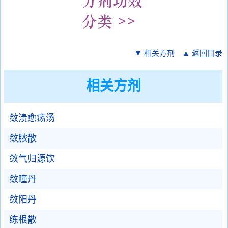
▼ 相关方剂
▲ 返回目录
相关方剂
敛溃愈疡汤
敛脓散
敛气归源饮
敛瞳丹
敛阳丹
练根散