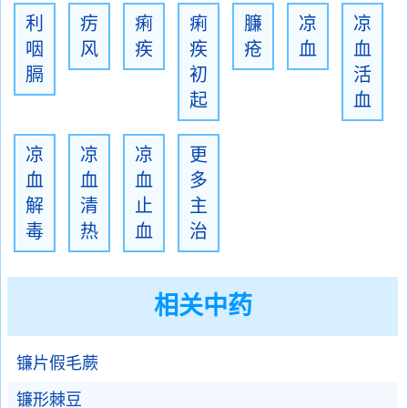
利
疠
痢
痢
臁
凉
凉
咽
风
疾
疾
疮
血
血
膈
初
活
起
血
凉
凉
凉
更
血
血
血
多
解
清
止
主
毒
热
血
治
相关中药
镰片假毛蕨
镰形棘豆