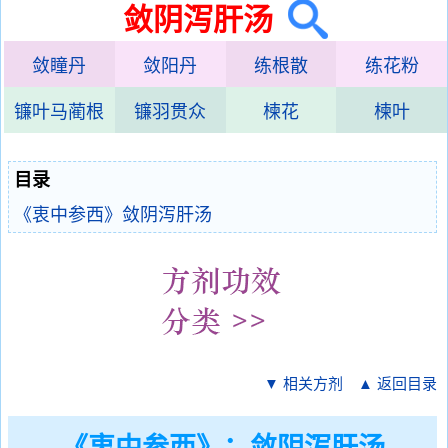
敛阴泻肝汤
敛瞳丹
敛阳丹
练根散
练花粉
镰叶马蔺根
镰羽贯众
楝花
楝叶
目录
《衷中参西》敛阴泻肝汤
▼ 相关方剂
▲ 返回目录