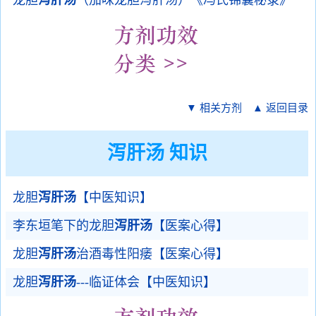
龙胆
泻肝汤
（加味龙胆泻肝汤）《冯氏锦囊秘录》
▼ 相关方剂
▲ 返回目录
泻肝汤 知识
龙胆
泻肝汤
【中医知识】
李东垣笔下的龙胆
泻肝汤
【医案心得】
龙胆
泻肝汤
治酒毒性阳痿【医案心得】
龙胆
泻肝汤
---临证体会【中医知识】