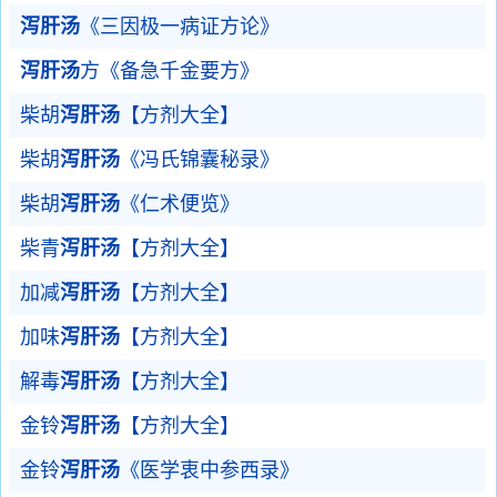
泻肝汤
《三因极一病证方论》
泻肝汤
方《备急千金要方》
柴胡
泻肝汤
【方剂大全】
柴胡
泻肝汤
《冯氏锦囊秘录》
柴胡
泻肝汤
《仁术便览》
柴青
泻肝汤
【方剂大全】
加减
泻肝汤
【方剂大全】
加味
泻肝汤
【方剂大全】
解毒
泻肝汤
【方剂大全】
金铃
泻肝汤
【方剂大全】
金铃
泻肝汤
《医学衷中参西录》