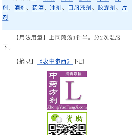
剂
、
酒剂
、
药酒
、
冲剂
、
口服液剂
、
胶囊剂
、
片
剂
【用法用量】上同煎汤1钟半。分2次温服
下。
【摘录】
《衷中参西》
下册