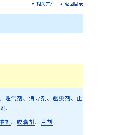
▼ 相关方剂
▲ 返回目录
、
理气剂
、
消导剂
、
驱虫剂
、
止
涩剂
。
液剂
、
胶囊剂
、
片剂