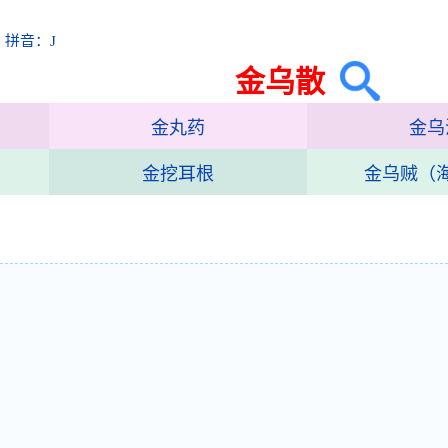
 拼音：J
金乌散
金丸药
金乌
金挖耳根
金乌贼（