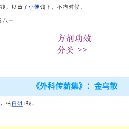
1钱，以童子
小便
调下，不拘时候。
卷八十
《外科传薪集》：金乌散
两，枯
白矾
1钱。
。