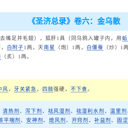
《圣济总录》卷六：金乌散
（去嘴足并毛翅），狐肝1具（同乌鸦入罐子内，用
蚯
两，
白附子
1两，天
南星
（炮）1两，
白僵蚕
（炒）1
蛸
（炙）1两。
中风
，
牙关紧急
，
四肢
强硬，
不下食
。
、
清热剂
、
泻下剂
、
祛风湿剂
、
祛湿利水剂
、
温里剂
咳平喘剂
、
安神剂
、
熄风剂
、
开窍剂
、
补益剂
、
固