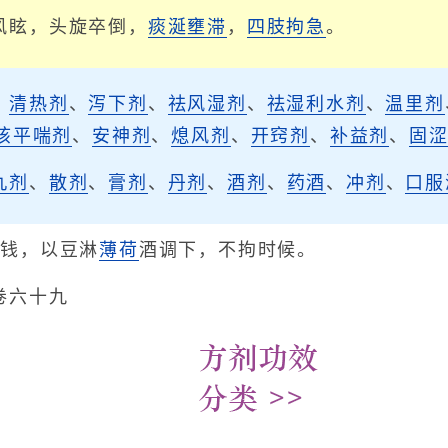
风眩，头旋卒倒，
痰涎壅滞
，
四肢拘急
。
、
清热剂
、
泻下剂
、
祛风湿剂
、
祛湿利水剂
、
温里剂
咳平喘剂
、
安神剂
、
熄风剂
、
开窍剂
、
补益剂
、
固
丸剂
、
散剂
、
膏剂
、
丹剂
、
酒剂
、
药酒
、
冲剂
、
口服
1钱，以豆淋
薄荷
酒调下，不拘时候。
卷六十九