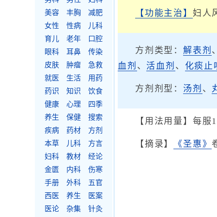
【功能主治】
妇人
美容
丰胸
减肥
女性
性病
儿科
育儿
老年
口腔
方剂类型：
解表剂
眼科
耳鼻
传染
皮肤
肿瘤
急救
血剂
、
活血剂
、
化痰止
就医
生活
用药
方剂剂型：
汤剂
、
药识
知识
饮食
健康
心理
四季
养生
保健
搜索
【用法用量】每服
疾病
药材
方剂
【摘录】
《圣惠》
本草
儿科
方言
妇科
教材
经论
金匮
内科
伤寒
手册
外科
五官
西医
养生
医案
医论
杂集
针灸