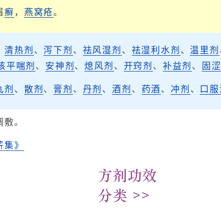
眉
癣
，
燕窝
疮
。
、
清热剂
、
泻下剂
、
祛风湿剂
、
祛湿利水剂
、
温里剂
咳平喘剂
、
安神剂
、
熄风剂
、
开窍剂
、
补益剂
、
固
丸剂
、
散剂
、
膏剂
、
丹剂
、
酒剂
、
药酒
、
冲剂
、
口服
调敷。
薪集》