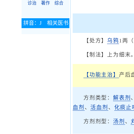
诊治
著作
综合
拼音：J 相关医书
【处方】
乌鸦
1两
【制法】上为细末
【功能主治】
产后
方剂类型：
解表剂
血剂
、
活血剂
、
化痰止
方剂剂型：
汤剂
、