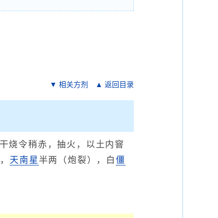
▼ 相关方剂
▲ 返回目录
候干烧令稍赤，抽火，以土内窨
），
天南星
半两（炮裂），白
僵