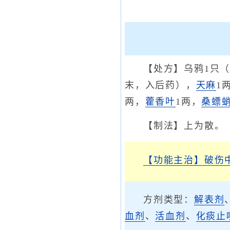
【处方】乌鸦1只
末，入后药），
天麻
1
两，
藿香叶
1两，
桑螵
【制法】上为散。
【功能主治】
破伤
方剂类型：
解表剂
血剂
、
活血剂
、
化痰止