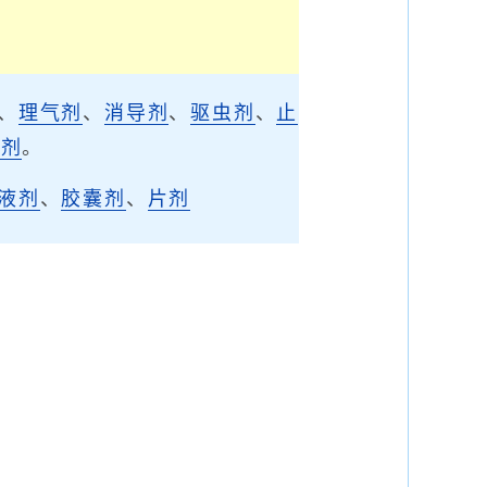
、
理气剂
、
消导剂
、
驱虫剂
、
止
涩剂
。
液剂
、
胶囊剂
、
片剂