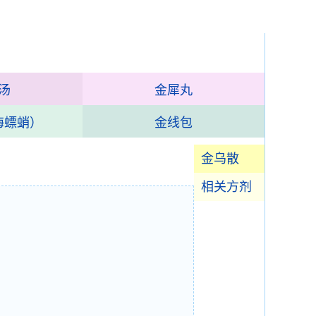
汤
金犀丸
海螵蛸）
金线包
金乌散
相关方剂