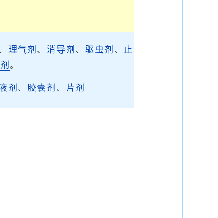
、
理气剂
、
消导剂
、
驱虫剂
、
止
涩剂
。
液剂
、
胶囊剂
、
片剂