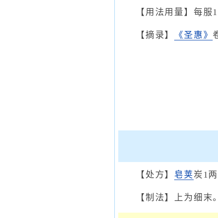
【用法用量】每服
【摘录】
《圣惠》
【处方】
皂荚
炭1
【制法】上为细末