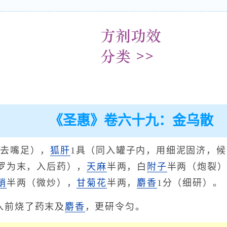
《圣惠》卷六十九：金乌散
（去嘴足），
狐肝
1具（同入罐子内，用细泥固济，
罗为末，入后药），
天麻
半两，白
附子
半两（炮裂
蛸
半两（微炒），
甘菊花
半两，
麝香
1分（细研）。
入前烧了药末及
麝香
，更研令匀。