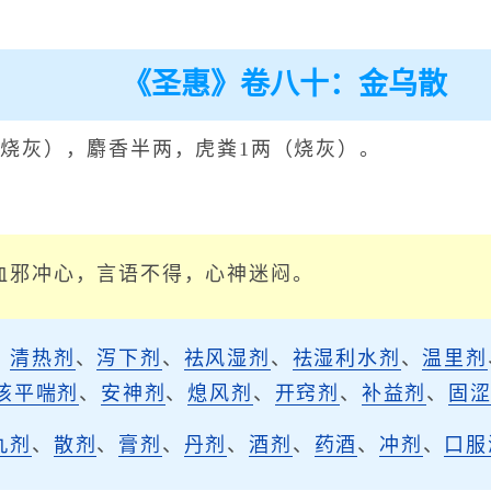
《圣惠》卷八十：金乌散
（烧灰），麝香半两，虎粪1两（烧灰）。
。
血邪冲心，言语不得，心神迷闷。
、
清热剂
、
泻下剂
、
祛风湿剂
、
祛湿利水剂
、
温里剂
咳平喘剂
、
安神剂
、
熄风剂
、
开窍剂
、
补益剂
、
固
丸剂
、
散剂
、
膏剂
、
丹剂
、
酒剂
、
药酒
、
冲剂
、
口服