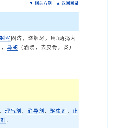
▼ 相关方剂
▲ 返回目录
蚓泥
固济，烧烟尽，用3两捣为
两，
乌蛇
（酒浸，去皮骨，炙）1
、
理气剂
、
消导剂
、
驱虫剂
、
止
涩剂
。