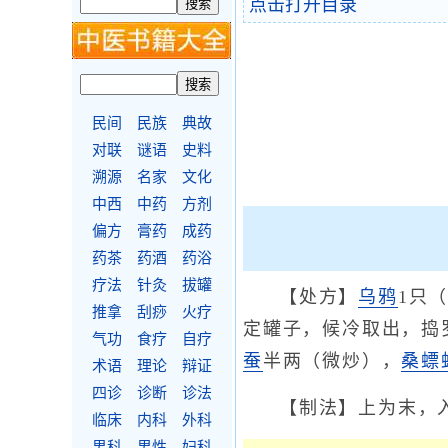
点击打开目录
民间
民族
典故
对联
谜语
史料
溯源
名家
文化
中西
中药
方剂
偏方
膏药
成药
药茶
药酒
药浴
疗法
针灸
拔罐
【处方】
乌鸦
1只
推拿
刮痧
火疗
定罐子，候冷取出，捣
气功
食疗
自疗
蚕
半两（微炒），
桑螵
术语
理论
辩证
四诊
诊断
诊法
【制法】上为末，
临床
内科
外科
男科
男性
妇科