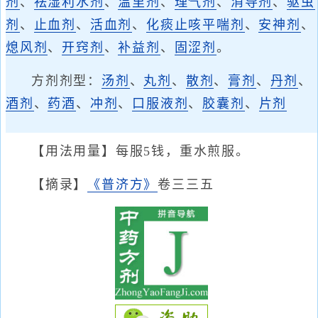
剂
、
祛湿利水剂
、
温里剂
、
理气剂
、
消导剂
、
驱虫
剂
、
止血剂
、
活血剂
、
化痰止咳平喘剂
、
安神剂
、
熄风剂
、
开窍剂
、
补益剂
、
固涩剂
。
方剂剂型：
汤剂
、
丸剂
、
散剂
、
膏剂
、
丹剂
、
酒剂
、
药酒
、
冲剂
、
口服液剂
、
胶囊剂
、
片剂
【用法用量】每服5钱，重水煎服。
【摘录】
《普济方》
卷三三五