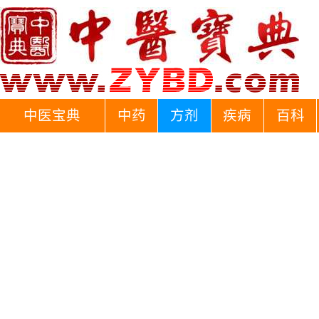
中医宝典
中药
方剂
疾病
百科