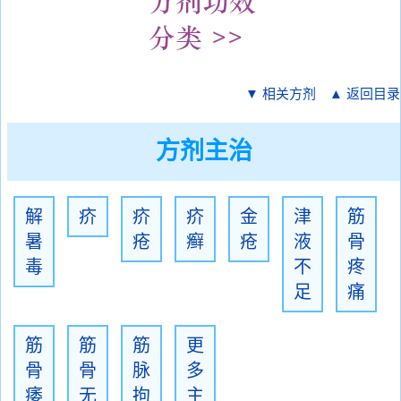
▼ 相关方剂
▲ 返回目录
方剂主治
解
疥
疥
疥
金
津
筋
暑
疮
癣
疮
液
骨
毒
不
疼
足
痛
筋
筋
筋
更
骨
骨
脉
多
痿
无
拘
主