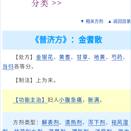
▼ 相关方剂
▲ 返回目录
《普济方》：金耆散
【处方】
金银花
、
黄耆
、
甘草
、
地黄
、
芍药
、
当归
各等分。
【制法】上为末。
【功能主治】
妇人
小腹急痛
，
胀满
。
方剂类型：
解表剂
、
清热剂
、
泻下剂
、
祛风湿