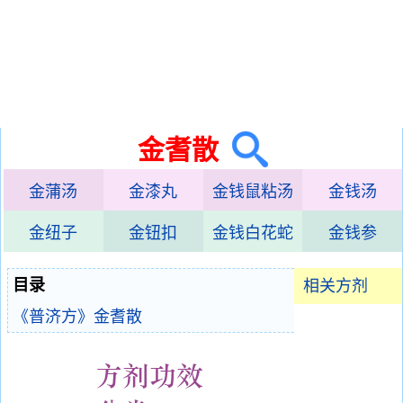
金耆散
金蒲汤
金漆丸
金钱鼠粘汤
金钱汤
金纽子
金钮扣
金钱白花蛇
金钱参
目录
相关方剂
《普济方》金耆散