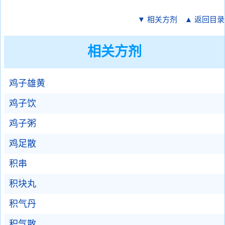
▼ 相关方剂
▲ 返回目录
相关方剂
鸡子雄黄
鸡子饮
鸡子粥
鸡足散
积串
积块丸
积气丹
积气散