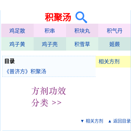
积聚汤
鸡足散
积串
积块丸
积气丹
鸡子黄
鸡子壳
积雪草
姬蕨
目录
相关方剂
《普济方》积聚汤
▼ 相关方剂
▲ 返回目录