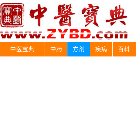
中医宝典
中药
方剂
疾病
百科