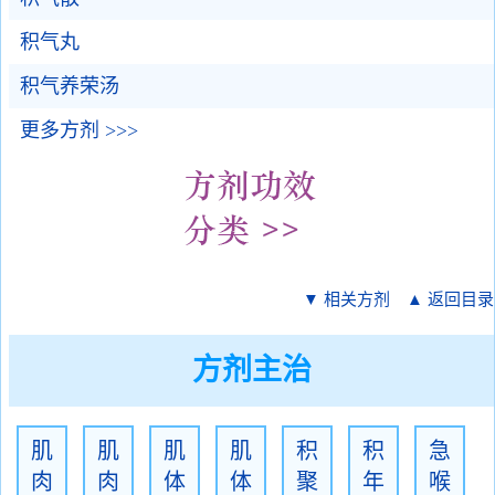
积气丸
积气养荣汤
更多方剂 >>>
▼ 相关方剂
▲ 返回目录
方剂主治
肌
肌
肌
肌
积
积
急
肉
肉
体
体
聚
年
喉