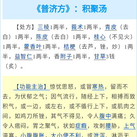
《普济方》：积聚汤
【处方】
三棱
1两半，
莪术
1两半，
青皮
（去
白）1两半，
陈皮
（去白）1两半，
桂心
（不见火）
1两半，
藿香叶
1两半，
桔梗
（去芦，锉，炒）1两
半，
益智仁
1两半，香
附子
1两半，
甘草
3钱
（炙）。
【功能主治】
惊忧思怒，或冒
寒热
，留而不
去，为伏郁之气；因气流行，随经上下，相搏而致
积气，或一边，或左右，或不循行上下，或肌肉之
间，如鸡刀所锉，其气不得见，令人
腹中
满痛；久
令人痞闷。胃之聚气，状如
症瘕
，攻刺
腰
胁，
上气
滞塞，
小腹
腹胀
，
大小便不利
，或
泄泻
、淋沥无