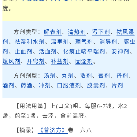
度。
方剂类型：
解表剂
、
清热剂
、
泻下剂
、
祛风湿
剂
、
祛湿利水剂
、
温里剂
、
理气剂
、
消导剂
、
驱虫
剂
、
止血剂
、
活血剂
、
化痰止咳平喘剂
、
安神剂
、
熄风剂
、
开窍剂
、
补益剂
、
固涩剂
。
方剂剂型：
汤剂
、
丸剂
、
散剂
、
膏剂
、
丹剂
、
酒剂
、
药酒
、
冲剂
、
口服液剂
、
胶囊剂
、
片剂
【用法用量】上(口父)咀。每服6-7钱，水2
盏，煎至1盏，去滓，食前温服。
【摘录】
《普济方》
卷一六八