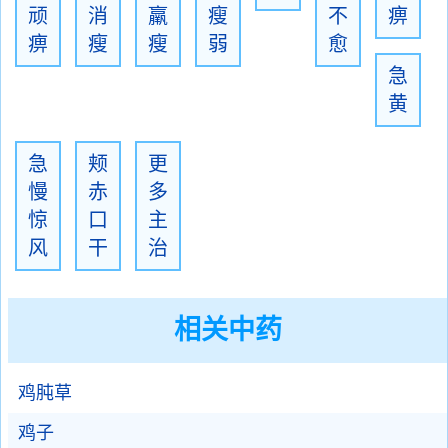
顽
消
羸
瘦
不
痹
痹
瘦
瘦
弱
愈
急
黄
急
颊
更
慢
赤
多
惊
口
主
风
干
治
相关中药
鸡肫草
鸡子