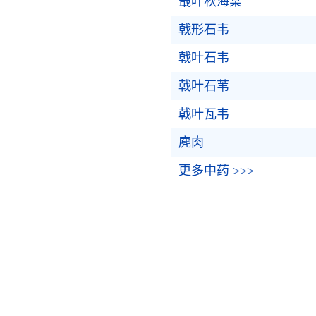
蕺叶秋海棠
戟形石韦
戟叶石韦
戟叶石苇
戟叶瓦韦
麂肉
更多中药 >>>