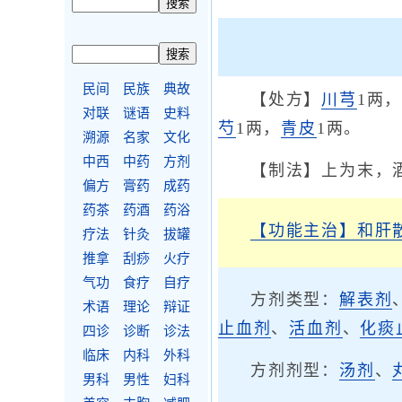
民间
民族
典故
【处方】
川芎
1两
对联
谜语
史料
芍
1两，
青皮
1两。
溯源
名家
文化
中西
中药
方剂
【制法】上为末，
偏方
膏药
成药
药茶
药酒
药浴
【功能主治】
和肝
疗法
针灸
拔罐
推拿
刮痧
火疗
气功
食疗
自疗
方剂类型：
解表剂
术语
理论
辩证
止血剂
、
活血剂
、
化痰
四诊
诊断
诊法
临床
内科
外科
方剂剂型：
汤剂
、
男科
男性
妇科