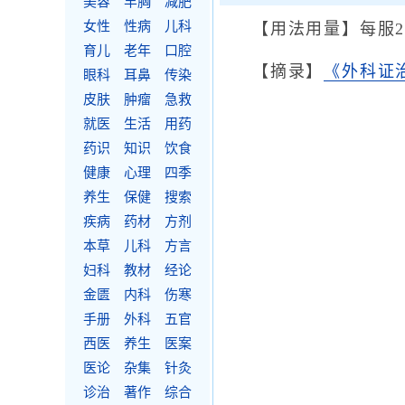
美容
丰胸
减肥
女性
性病
儿科
【用法用量】每服2
育儿
老年
口腔
【摘录】
《外科证
眼科
耳鼻
传染
皮肤
肿瘤
急救
就医
生活
用药
药识
知识
饮食
健康
心理
四季
养生
保健
搜索
疾病
药材
方剂
本草
儿科
方言
妇科
教材
经论
金匮
内科
伤寒
手册
外科
五官
西医
养生
医案
医论
杂集
针灸
诊治
著作
综合