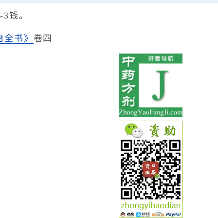
-3钱。
治全书》
卷四