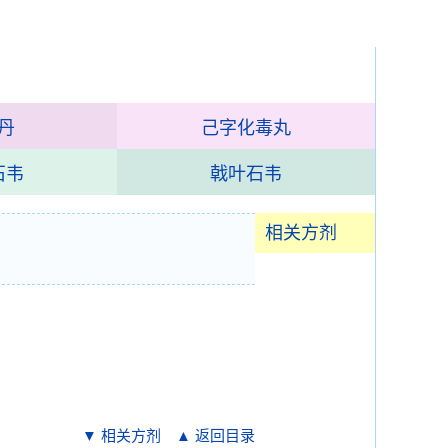
丹
己字化毒丸
石韦
戟叶石韦
相关方剂
▼ 相关方剂
▲ 返回目录