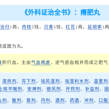
《外科证治全书》：瘠肥丸
，
当归
1两，
肉桂
5钱，
沉香
5钱，
红花
1两，
延胡索
1
酒或醋为丸。
散
积行血。主由
气血两虚
，逆气瘀血相并而成之肥气
、
清热剂
、
泻下剂
、
祛风湿剂
、
祛湿利水剂
、
温里剂
止咳平喘剂
、
安神剂
、
熄风剂
、
开窍剂
、
补益剂
、
丸剂
、
散剂
、
膏剂
、
丹剂
、
酒剂
、
药酒
、
冲剂
、
口服