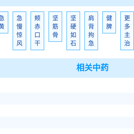
急
急
颊
坚
坚
肩
健
更
黄
慢
赤
筋
硬
背
脾
多
惊
口
骨
如
拘
主
风
干
石
急
治
相关中药