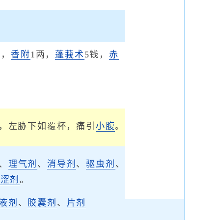
两，
香附
1两，
蓬莪术
5钱，
赤
，左胁下如覆杯，痛引
小腹
。
、
理气剂
、
消导剂
、
驱虫剂
、
固涩剂
。
液剂
、
胶囊剂
、
片剂