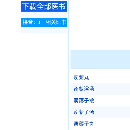
拼音：J 相关医书
蒺藜丸
蒺藜浴汤
蒺藜子散
蒺藜子汤
蒺藜子丸