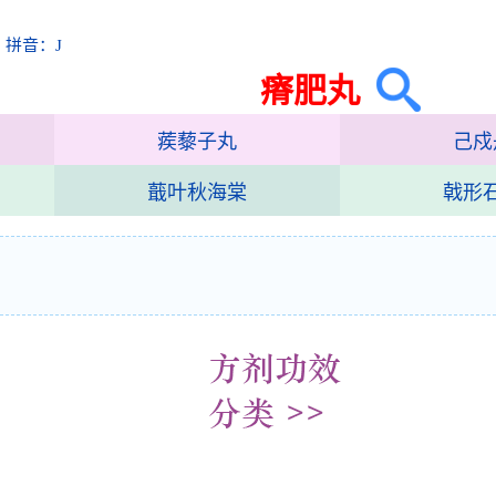
 拼音：J
瘠肥丸
蒺藜子丸
己戍
蕺叶秋海棠
戟形