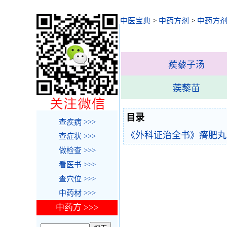
中医宝典
>
中药方剂
>
中药方剂
蒺藜子汤
蒺藜苗
目录
查疾病 >>>
《外科证治全书》瘠肥丸
查症状 >>>
做检查 >>>
看医书 >>>
查穴位 >>>
中药材 >>>
中药方 >>>