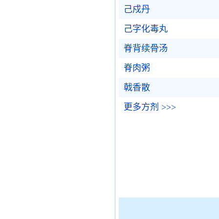
己戍丹
己字化毒丸
脊背续骨汤
脊肉粥
戟香散
更多方剂 >>>