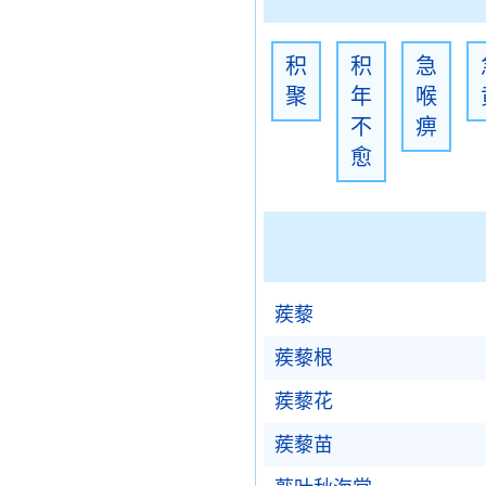
积
积
急
聚
年
喉
不
痹
愈
蒺藜
蒺藜根
蒺藜花
蒺藜苗