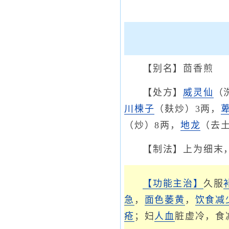
【别名】茴香煎
【处方】
威灵仙
（
川楝子
（麸炒）3两，
（炒）8两，
地龙
（去
【制法】上为细末
【功能主治】
久服
急
，
面色萎黄
，
饮食减
疮
；妇
人血
脏虚冷，食