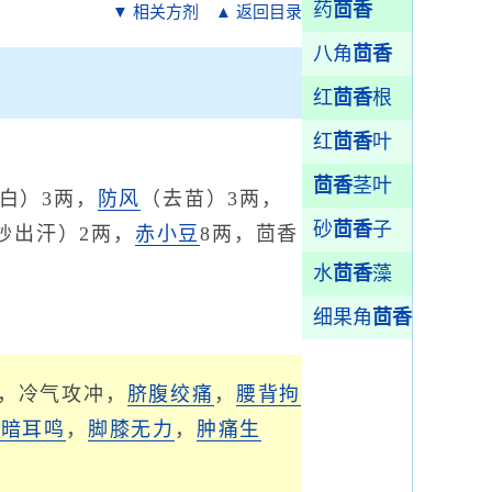
药
茴香
▼ 相关方剂
▲ 返回目录
八角
茴香
红
茴香
根
红
茴香
叶
茴香
茎叶
白）3两，
防风
（去苗）3两，
砂
茴香
子
炒出汗）2两，
赤小豆
8两，茴香
水
茴香
藻
细果角
茴香
，冷气攻冲，
脐腹绞痛
，
腰背拘
目暗耳鸣
，
脚膝无力
，
肿痛
生