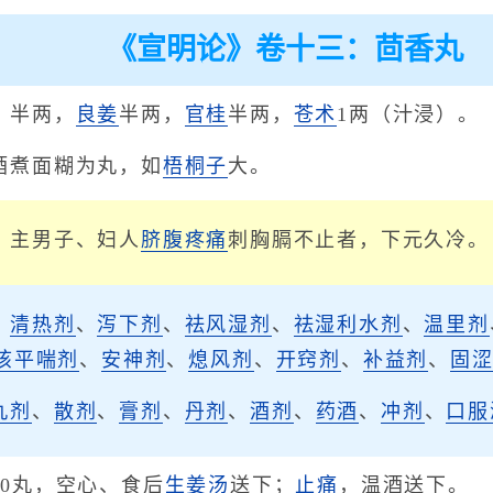
《宣明论》卷十三：茴香丸
）半两，
良姜
半两，
官桂
半两，
苍术
1两（汁浸）。
酒煮面糊为丸，如
梧桐子
大。
。主男子、妇人
脐腹疼痛
刺胸膈不止者，下元久冷。
、
清热剂
、
泻下剂
、
祛风湿剂
、
祛湿利水剂
、
温里剂
咳平喘剂
、
安神剂
、
熄风剂
、
开窍剂
、
补益剂
、
固
丸剂
、
散剂
、
膏剂
、
丹剂
、
酒剂
、
药酒
、
冲剂
、
口服
0丸，空心、食后
生姜汤
送下；
止痛
，温酒送下。