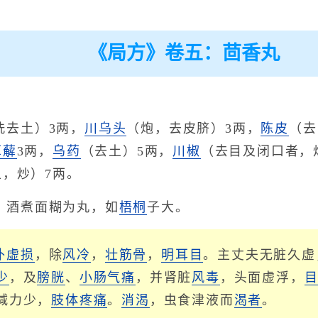
《局方》卷五：茴香丸
洗去土）3两，
川乌头
（炮，去皮脐）3两，
陈皮
（去
萆薢
3两，
乌药
（去土）5两，
川椒
（去目及闭口者，
土，炒）7两。
，酒煮面糊为丸，如
梧桐
子大。
补虚损
，除
风冷
，
壮筋骨
，
明耳目
。主丈夫无脏久虚
少
，及
膀胱
、
小肠气痛
，并肾脏
风毒
，头面虚浮，
减力少，
肢体疼痛
。
消渴
，虫食津液而
渴者
。