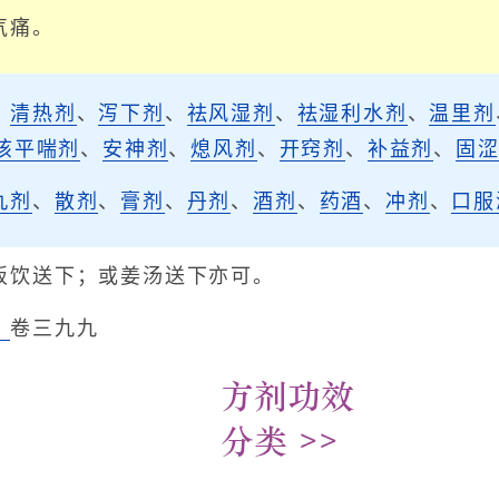
气痛。
、
清热剂
、
泻下剂
、
祛风湿剂
、
祛湿利水剂
、
温里剂
咳平喘剂
、
安神剂
、
熄风剂
、
开窍剂
、
补益剂
、
固
丸剂
、
散剂
、
膏剂
、
丹剂
、
酒剂
、
药酒
、
冲剂
、
口服
饭饮送下；或姜汤送下亦可。
》
卷三九九