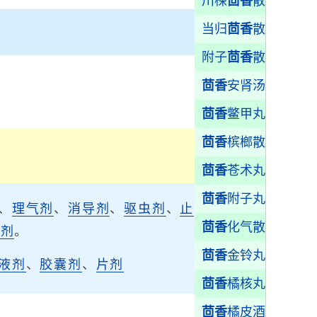
川楝
茴香
散
当归
茴香
散
附子
茴香
散
茴香
安肾汤
茴香
鳖甲丸
茴香
槟榔散
茴香
苍术丸
茴香
附子丸
、
理气剂
、
消导剂
、
驱虫剂
、
止
茴香
化气散
涩剂
。
茴香
金铃丸
液剂
、
胶囊剂
、
片剂
茴香
橘核丸
茴香
橘皮酒