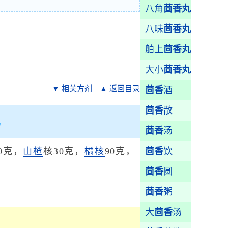
八角
茴香丸
八味
茴香丸
舶上
茴香丸
大小
茴香丸
▼ 相关方剂
▲ 返回目录
茴香
酒
茴香
散
茴香
汤
0克，
山楂
核30克，
橘核
90克，
茴香
饮
茴香
圆
茴香
粥
大
茴香
汤