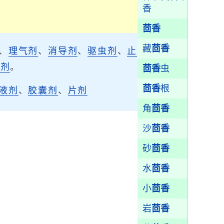
香
茴香
藏
茴香
、
理气剂
、
消导剂
、
驱虫剂
、
止
涩剂
。
茴香
虫
茴香
根
液剂
、
胶囊剂
、
片剂
角
茴香
沙
茴香
砂
茴香
水
茴香
小
茴香
岩
茴香