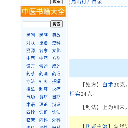
点击打开目录
民间
民族
典故
对联
谜语
史料
溯源
名家
文化
中西
中药
方剂
偏方
膏药
成药
药茶
药酒
药浴
疗法
针灸
拔罐
【处方】
白术
30克
推拿
刮痧
火疗
枳实
24克。
气功
食疗
自疗
术语
理论
辩证
【制法】上为细末，
四诊
诊断
诊法
临床
内科
外科
【功能主治】
温经
男科
男性
妇科