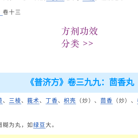
》
卷十三
《普济方》卷三九九：茴香丸
萸
、
三棱
、
莪术
、
丁香
、
枳壳
（炒）、
茴香
（炒）、
。
醋糊为丸，如
绿豆
大。