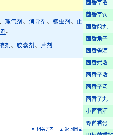
茴香
草散
茴香
草饮
、
理气剂
、
消导剂
、
驱虫剂
、
止
茴香
煎丸
涩剂
。
茴香
角子
液剂
、
胶囊剂
、
片剂
茴香
雀酒
茴香
煮散
茴香
子散
茴香
子汤
茴香
子丸
小
茴香
酒
野
茴香
膏
▼ 相关方剂
▲ 返回目录