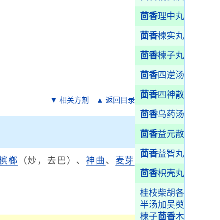
茴香
理中丸
茴香
楝实丸
茴香
楝子丸
茴香
四逆汤
茴香
四神散
▼ 相关方剂
▲ 返回目录
茴香
乌药汤
茴香
益元散
茴香
益智丸
槟榔
（炒，去巴）、
神曲
、
麦芽
茴香
枳壳丸
桂枝柴胡各
半汤加吴萸
楝子
茴香
木