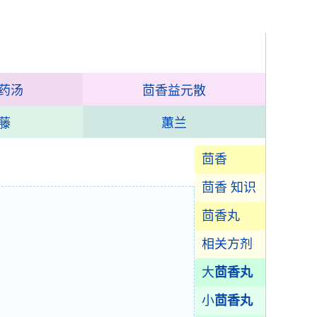
药汤
茴香益元散
藤
蕙兰
茴香
茴香 知识
茴香丸
相关方剂
大
茴香丸
小
茴香丸