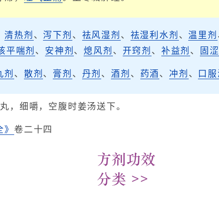
、
清热剂
、
泻下剂
、
祛风湿剂
、
祛湿利水剂
、
温里剂
咳平喘剂
、
安神剂
、
熄风剂
、
开窍剂
、
补益剂
、
固
丸剂
、
散剂
、
膏剂
、
丹剂
、
酒剂
、
药酒
、
冲剂
、
口服
1丸，细嚼，空腹时姜汤送下。
全》
卷二十四