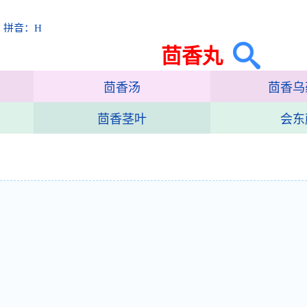
 拼音：H
茴香丸
茴香汤
茴香乌
茴香茎叶
会东