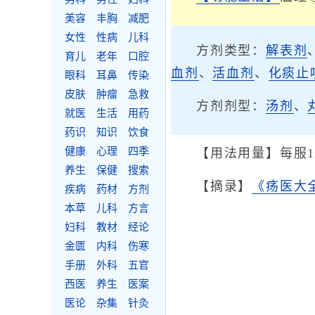
美容
丰胸
减肥
女性
性病
儿科
方剂类型：
解表剂
育儿
老年
口腔
血剂
、
活血剂
、
化痰止
眼科
耳鼻
传染
皮肤
肿瘤
急救
方剂剂型：
汤剂
、
就医
生活
用药
药识
知识
饮食
健康
心理
四季
【用法用量】每服
养生
保健
搜索
【摘录】
《疡医大
疾病
药材
方剂
本草
儿科
方言
妇科
教材
经论
金匮
内科
伤寒
手册
外科
五官
西医
养生
医案
医论
杂集
针灸