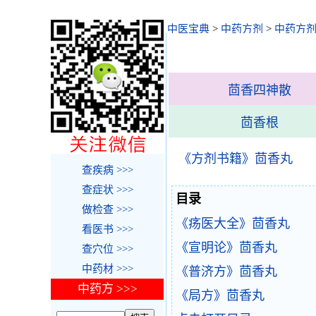
中医宝典
>
中药方剂
>
中药方剂
茴香四神散
茴香根
《方剂书籍》茴香丸
查疾病 >>>
查症状 >>>
目录
做检查 >>>
《疡医大全》茴香丸
看医书 >>>
《宣明论》茴香丸
查穴位 >>>
中药材 >>>
《普济方》茴香丸
中药方 >>>
《局方》茴香丸