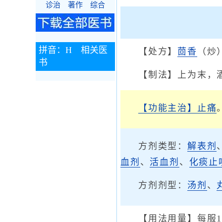
诊治
著作
综合
拼音：H 相关医
【处方】
茴香
（炒
书
【制法】上为末，
【功能主治】
止痛
方剂类型：
解表剂
血剂
、
活血剂
、
化痰止
方剂剂型：
汤剂
、
【用法用量】每服1