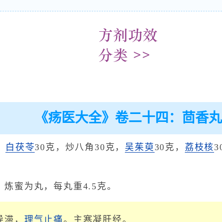
《疡医大全》卷二十四：茴香丸
，
白茯苓
30克，炒八角30克，
吴茱萸
30克，
荔枝核
3
炼蜜为丸，每丸重4.5克。
导滞，
理气止痛
。主寒凝肝经。