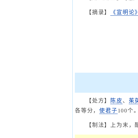
【摘录】
《宣明论
【处方】
陈皮
、
茱
各等分，
使君子
100个
【制法】上为末，