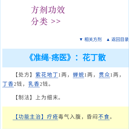
▼ 相关方剂
▲ 返回目录
《准绳·疡医》：花丁散
【处方】
紫花地丁
1两，
蝉蜕
1两，
贯众
1两，
丁香
2钱，
乳香
2钱。
【制法】上为细末。
【功能主治】
疔疮
毒气入腹，昏闷
不食
。