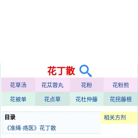
花丁散
花草汤
花苁蓉丸
花粉
花粉煎
花被单
花点草
花杜仲藤
花拐藤根
目录
相关方剂
《准绳·疡医》花丁散