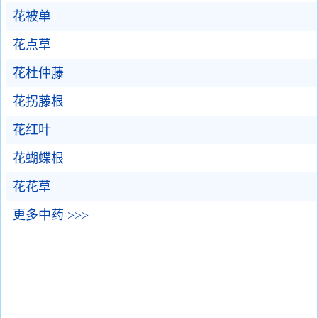
花被单
花点草
花杜仲藤
花拐藤根
花红叶
花蝴蝶根
花花草
更多中药 >>>