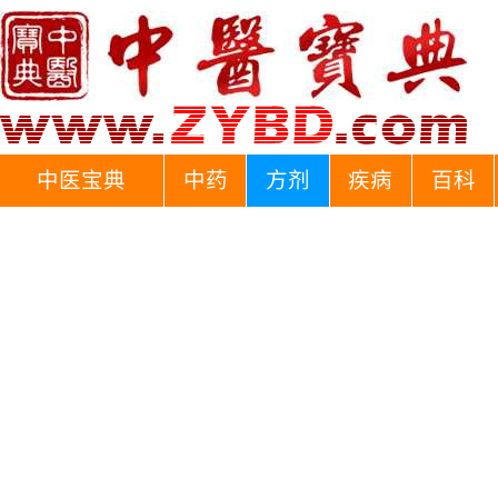
中医宝典
中药
方剂
疾病
百科