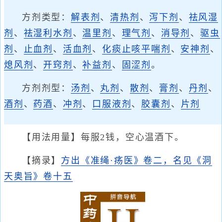
方剂类型：
解表剂
、
清热剂
、
泻下剂
、
祛风湿
剂
、
祛湿利水剂
、
温里剂
、
理气剂
、
消导剂
、
驱虫
剂
、
止血剂
、
活血剂
、
化痰止咳平喘剂
、
安神剂
、
熄风剂
、
开窍剂
、
补益剂
、
固涩剂
。
方剂剂型：
汤剂
、
丸剂
、
散剂
、
膏剂
、
丹剂
、
酒剂
、
药酒
、
冲剂
、
口服液剂
、
胶囊剂
、
片剂
【用法用量】每服2钱，空心温酒下。
【摘录】
方出《准绳·疡医》卷二，名见《洞
天奥旨》卷十五