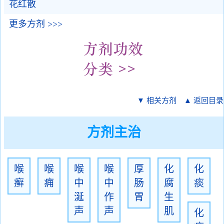
花红散
更多方剂 >>>
▼ 相关方剂
▲ 返回目录
方剂主治
喉
喉
喉
喉
厚
化
化
癣
痈
中
中
肠
腐
痰
涎
作
胃
生
声
声
肌
化