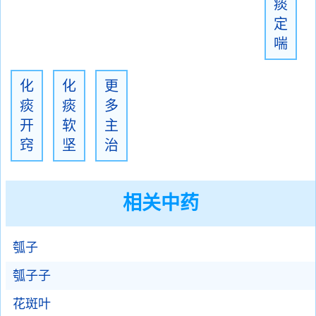
痰
定
喘
化
化
更
痰
痰
多
开
软
主
窍
坚
治
相关中药
瓠子
瓠子子
花斑叶