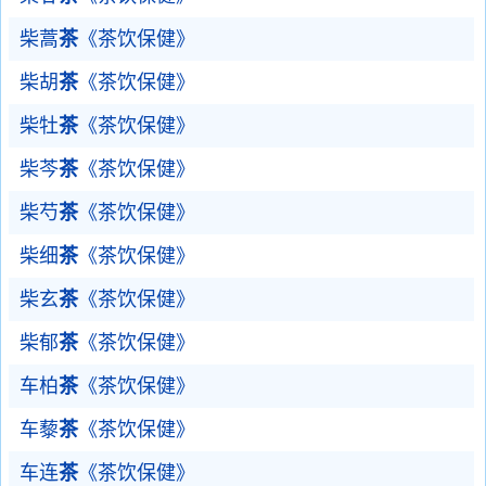
柴蒿
茶
《茶饮保健》
柴胡
茶
《茶饮保健》
柴牡
茶
《茶饮保健》
柴芩
茶
《茶饮保健》
柴芍
茶
《茶饮保健》
柴细
茶
《茶饮保健》
柴玄
茶
《茶饮保健》
柴郁
茶
《茶饮保健》
车柏
茶
《茶饮保健》
车藜
茶
《茶饮保健》
车连
茶
《茶饮保健》