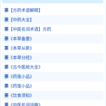
茶
【方药术语解释】
茶
【中药大全】
茶
【中医名词术语】方药
茶
《本草备要》
茶
《本草从新》
茶
《本草分经》
茶
《古今医统大全》
茶
《药笼小品》
茶
《药笼小品》
茶
《饮食须知》
茶
《中医名词词典》