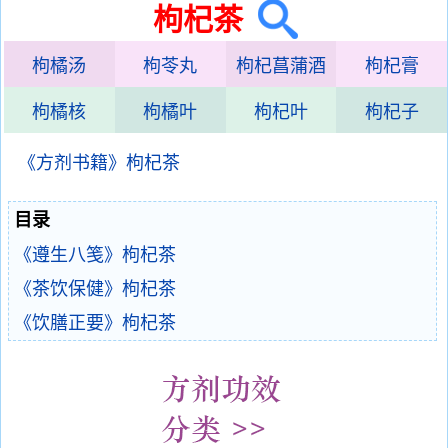
枸杞茶
枸橘汤
枸苓丸
枸杞菖蒲酒
枸杞膏
枸橘核
枸橘叶
枸杞叶
枸杞子
《方剂书籍》枸杞茶
目录
《遵生八笺》枸杞茶
《茶饮保健》枸杞茶
《饮膳正要》枸杞茶