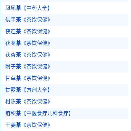
凤尾
茶
【中药大全】
佛手
茶
《茶饮保健》
茯连
茶
《茶饮保健》
茯苓
茶
《茶饮保健》
茯杏
茶
《茶饮保健》
附子
茶
《茶饮保健》
甘草
茶
《茶饮保健》
甘露
茶
【方剂大全】
柑陈
茶
《茶饮保健》
疳积
茶
【中医食疗儿科食疗】
干姜
茶
《茶饮保健》