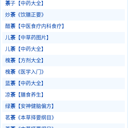
茶
子【中药大全】
炒
茶
《饮膳正要》
醋
茶
【中医食疗内科食疗】
儿
茶
【中草药图片】
儿
茶
【中药大全】
槐
茶
【方剂大全】
槐
茶
《医学入门》
蓝
茶
【中药大全】
凉
茶
【膳食养生】
绿
茶
【安神健脑偏方】
茗
茶
《本草择要纲目》