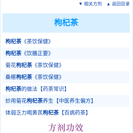
▼ 相关方剂
▲ 返回目录
枸杞茶
枸杞茶
《茶饮保健》
枸杞茶
《饮膳正要》
菊花
枸杞茶
《茶饮保健》
桑椹
枸杞茶
《茶饮保健》
枸杞茶
的做法【药茶常识】
妙用菊花
枸杞茶
养生【中医养生偏方】
体弱乏力喝黄芪
枸杞茶
【百病药茶】