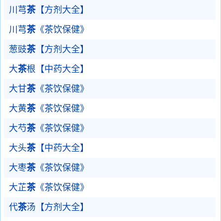
川芎
茶
【方剂大全】
川芎
茶
《茶饮保健》
葱豉
茶
【方剂大全】
大
茶
根【中药大全】
大甘
茶
《茶饮保健》
大黄
茶
《茶饮保健》
大芍
茶
《茶饮保健》
大头
茶
【中药大全】
大枣
茶
《茶饮保健》
大芷
茶
《茶饮保健》
代
茶
汤【方剂大全】