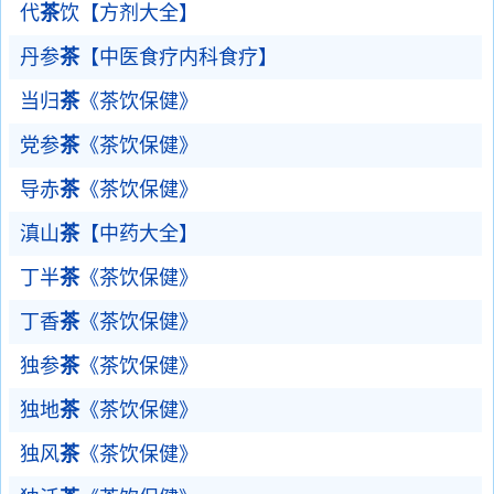
代
茶
饮【方剂大全】
丹参
茶
【中医食疗内科食疗】
当归
茶
《茶饮保健》
党参
茶
《茶饮保健》
导赤
茶
《茶饮保健》
滇山
茶
【中药大全】
丁半
茶
《茶饮保健》
丁香
茶
《茶饮保健》
独参
茶
《茶饮保健》
独地
茶
《茶饮保健》
独风
茶
《茶饮保健》