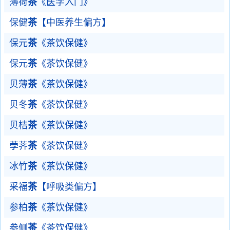
薄荷
茶
《医学入门》
保健
茶
【中医养生偏方】
保元
茶
《茶饮保健》
保元
茶
《茶饮保健》
贝薄
茶
《茶饮保健》
贝冬
茶
《茶饮保健》
贝桔
茶
《茶饮保健》
荸荠
茶
《茶饮保健》
冰竹
茶
《茶饮保健》
采福
茶
【呼吸类偏方】
参柏
茶
《茶饮保健》
参侧
茶
《茶饮保健》