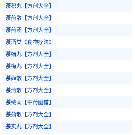
茶
积丸【方剂大全】
茶
煎散【方剂大全】
茶
煎汤【方剂大全】
茶
酒类《食物疗法》
茶
蜡丸【方剂大全】
茶
梅丸【方剂大全】
茶
癖散【方剂大全】
茶
清散【方剂大全】
茶
绒蒿【中药图谱】
茶
蒻散【方剂大全】
茶
实丸【方剂大全】