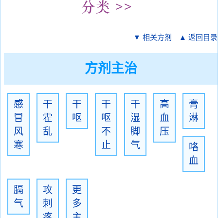
▼ 相关方剂
▲ 返回目录
方剂主治
感
干
干
干
干
高
膏
冒
霍
呕
呕
湿
血
淋
风
乱
不
脚
压
寒
止
气
咯
血
膈
攻
更
气
刺
多
疼
主