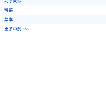
高原蚤缀
糕菜
藁本
更多中药 >>>