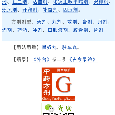
剂
、
止血剂
、
活血剂
、
化痰止咳平喘剂
、
安神剂
、
熄风剂
、
开窍剂
、
补益剂
、
固涩剂
。
方剂剂型：
汤剂
、
丸剂
、
散剂
、
膏剂
、
丹剂
、
酒剂
、
药酒
、
冲剂
、
口服液剂
、
胶囊剂
、
片剂
【用法用量】
黑奴丸
、
驻车丸
。
【摘录】
《外台》
卷二引
《古今录验》