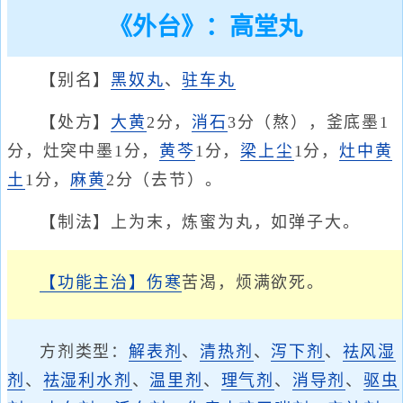
《外台》：高堂丸
【别名】
黑奴丸
、
驻车丸
【处方】
大黄
2分，
消石
3分（熬），釜底墨1
分，灶突中墨1分，
黄芩
1分，
梁上尘
1分，
灶中黄
土
1分，
麻黄
2分（去节）。
【制法】上为末，炼蜜为丸，如弹子大。
【功能主治】
伤寒
苦渴，烦满欲死。
方剂类型：
解表剂
、
清热剂
、
泻下剂
、
祛风湿
剂
、
祛湿利水剂
、
温里剂
、
理气剂
、
消导剂
、
驱虫