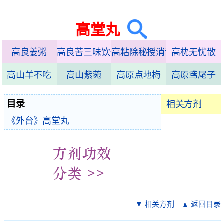
高堂丸
高良姜粥
高良苦三味饮子
高粘除秘授消散败毒万应灵
高枕无忧散
高山羊不吃
高山紫菀
高原点地梅
高原鸢尾子
目录
相关方剂
《外台》高堂丸
▼ 相关方剂
▲ 返回目录