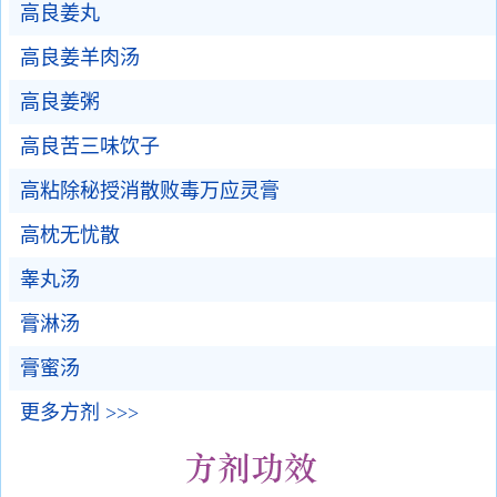
高良姜丸
高良姜羊肉汤
高良姜粥
高良苦三味饮子
高粘除秘授消散败毒万应灵膏
高枕无忧散
睾丸汤
膏淋汤
膏蜜汤
更多方剂 >>>