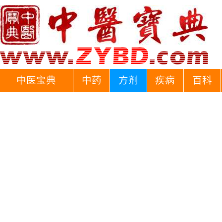
中医宝典
中药
方剂
疾病
百科