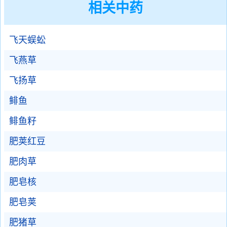
相关中药
飞天蜈蚣
飞燕草
飞扬草
鲱鱼
鲱鱼籽
肥荚红豆
肥肉草
肥皂核
肥皂荚
肥猪草