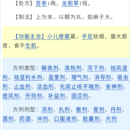
【处方】
苦参
1两，
龙胆草
1钱。
【制法】上为末，以糊为丸，如麻子大。
【功能主治】
小儿疳
瘦
羸，
手足
枯细，腹大筋
青，食不
生肌
。
方剂类型：
解表剂
、
清热剂
、
泻下剂
、
祛风湿
剂
、
祛湿利水剂
、
温里剂
、
理气剂
、
消导剂
、
驱虫
剂
、
止血剂
、
活血剂
、
化痰止咳平喘剂
、
安神剂
、
熄风剂
、
开窍剂
、
补益剂
、
固涩剂
。
方剂剂型：
汤剂
、
丸剂
、
散剂
、
膏剂
、
丹剂
、
酒剂
、
药酒
、
冲剂
、
口服液剂
、
胶囊剂
、
片剂