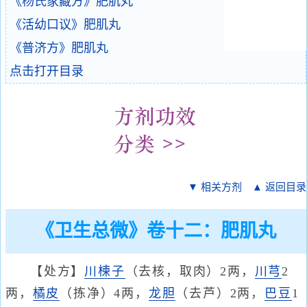
《杨氏家藏方》肥肌丸
《活幼口议》肥肌丸
《普济方》肥肌丸
点击打开目录
▼ 相关方剂
▲ 返回目录
《卫生总微》卷十二：肥肌丸
【处方】
川楝子
（去核，取肉）2两，
川芎
2
两，
橘皮
（拣净）4两，
龙胆
（去芦）2两，
巴豆
1