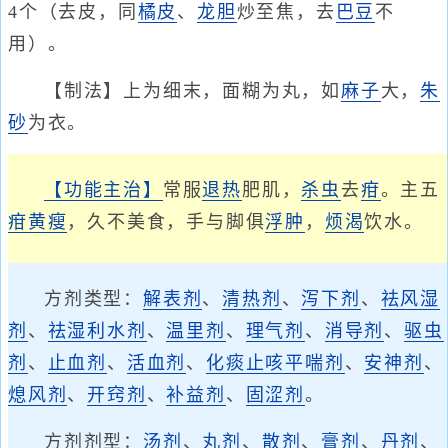
4个（去皮，同
橘皮
、
龙胆
炒至焦，去
巴豆
不
用）。
【制法】上为细末，面糊为丸，如
麻子
大，
朱
砂
为衣。
【功能主治】
常服
退热
肥肌，
杀虫
去
疳
。主五
疳
黄瘦
，久不美食，手与脚俱
浮肿
，
烦渴
饮水。
方剂类型：
解表剂
、
清热剂
、
泻下剂
、
祛风湿
剂
、
祛湿利水剂
、
温里剂
、
理气剂
、
消导剂
、
驱虫
剂
、
止血剂
、
活血剂
、
化痰止咳平喘剂
、
安神剂
、
熄风剂
、
开窍剂
、
补益剂
、
固涩剂
。
方剂剂型：
汤剂
、
丸剂
、
散剂
、
膏剂
、
丹剂
、