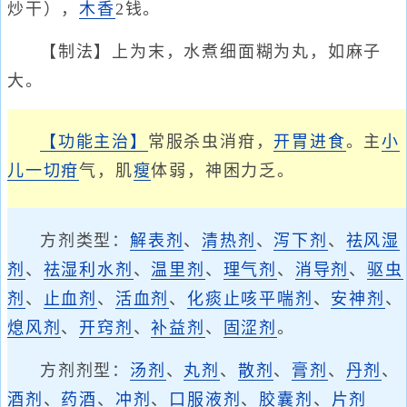
炒干），
木香
2钱。
【制法】上为末，水煮细面糊为丸，如麻子
大。
【功能主治】
常服杀虫消疳，
开胃进食
。主
小
儿一切疳
气，肌
瘦
体弱，神困力乏。
方剂类型：
解表剂
、
清热剂
、
泻下剂
、
祛风湿
剂
、
祛湿利水剂
、
温里剂
、
理气剂
、
消导剂
、
驱虫
剂
、
止血剂
、
活血剂
、
化痰止咳平喘剂
、
安神剂
、
熄风剂
、
开窍剂
、
补益剂
、
固涩剂
。
方剂剂型：
汤剂
、
丸剂
、
散剂
、
膏剂
、
丹剂
、
酒剂
、
药酒
、
冲剂
、
口服液剂
、
胶囊剂
、
片剂