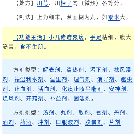
【处方】
川芎
、川
楝子
肉（微炒）各等分。
【制法】上为细末，煮面糊为丸，如
黍米
大。
【功能主治】
小儿诸疳
羸瘦
，
手足
枯细，腹大
筋青，
食不生肌
。
方剂类型：
解表剂
、
清热剂
、
泻下剂
、
祛风湿
剂
、
祛湿利水剂
、
温里剂
、
理气剂
、
消导剂
、
驱虫
剂
、
止血剂
、
活血剂
、
化痰止咳平喘剂
、
安神剂
、
熄风剂
、
开窍剂
、
补益剂
、
固涩剂
。
方剂剂型：
汤剂
、
丸剂
、
散剂
、
膏剂
、
丹剂
、
酒剂
、
药酒
、
冲剂
、
口服液剂
、
胶囊剂
、
片剂