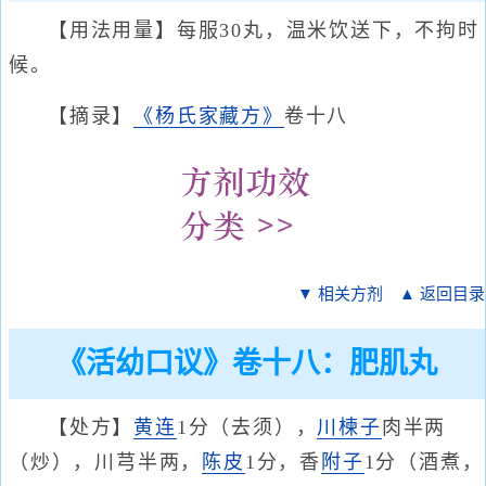
【用法用量】每服30丸，温米饮送下，不拘时
候。
【摘录】
《杨氏家藏方》
卷十八
▼ 相关方剂
▲ 返回目录
《活幼口议》卷十八：肥肌丸
【处方】
黄连
1分（去须），
川楝子
肉半两
（炒），川芎半两，
陈皮
1分，香
附子
1分（酒煮，