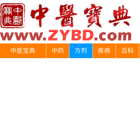
中医宝典
中药
方剂
疾病
百科