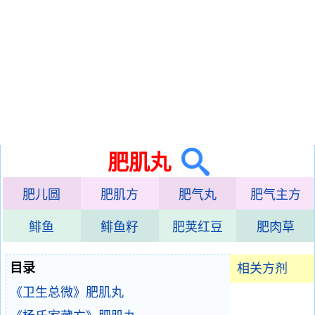
肥肌丸
肥儿圆
肥肌方
肥气丸
肥气主方
鲱鱼
鲱鱼籽
肥荚红豆
肥肉草
目录
相关方剂
《卫生总微》肥肌丸