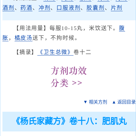
酒剂
、
药酒
、
冲剂
、
口服液剂
、
胶囊剂
、
片剂
【用法用量】每服10-15丸，米饮送下。
腹
胀
，
橘皮汤
送下，不拘时候。
【摘录】
《卫生总微》
卷十二
▼ 相关方剂
▲ 返回目录
《杨氏家藏方》卷十八：肥肌丸