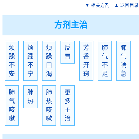
▼ 相关方剂
▲ 返回目录
方剂主治
烦
烦
烦
反
芳
肺
肺
躁
躁
躁
胃
香
气
气
不
不
口
开
不
喘
安
宁
渴
窍
足
急
肺
肺
肺
更
气
热
热
多
咳
咳
主
嗽
嗽
治