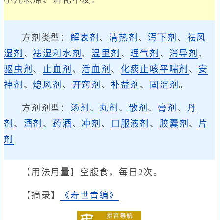
小儿积滞、消化不发。
方剂类型：
解表剂
、
清热剂
、
泻下剂
、
祛风
湿剂
、
祛湿利水剂
、
温里剂
、
理气剂
、
消导剂
、
驱虫剂
、
止血剂
、
活血剂
、
化痰止咳平喘剂
、
安
神剂
、
熄风剂
、
开窍剂
、
补益剂
、
固涩剂
。
方剂剂型：
汤剂
、
丸剂
、
散剂
、
膏剂
、
丹
剂
、
酒剂
、
药酒
、
冲剂
、
口服液剂
、
胶囊剂
、
片
剂
【用法用量】空腹食，每日2次。
【摘录】
《寿世青编》