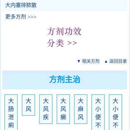
大内塞排脓散
更多方剂 >>>
▼ 相关方剂
▲ 返回目录
方剂主治
大
大
大
大
大
大
大
肠
风
风
风
麻
小
小
泄
疾
癞
风
便
便
痢
不
不