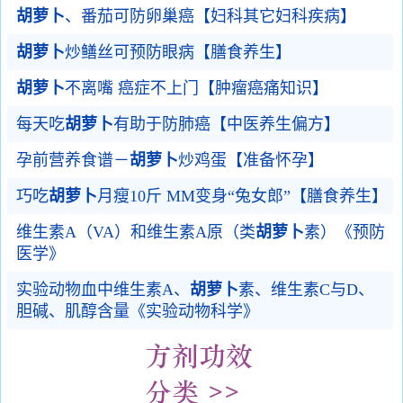
胡萝卜
、番茄可防卵巢癌【妇科其它妇科疾病】
胡萝卜
炒鳝丝可预防眼病【膳食养生】
胡萝卜
不离嘴 癌症不上门【肿瘤癌痛知识】
每天吃
胡萝卜
有助于防肺癌【中医养生偏方】
孕前营养食谱－
胡萝卜
炒鸡蛋【准备怀孕】
巧吃
胡萝卜
月瘦10斤 MM变身“兔女郎”【膳食养生】
维生素A（VA）和维生素A原（类
胡萝卜
素）《预防
医学》
实验动物血中维生素A、
胡萝卜
素、维生素C与D、
胆碱、肌醇含量《实验动物科学》