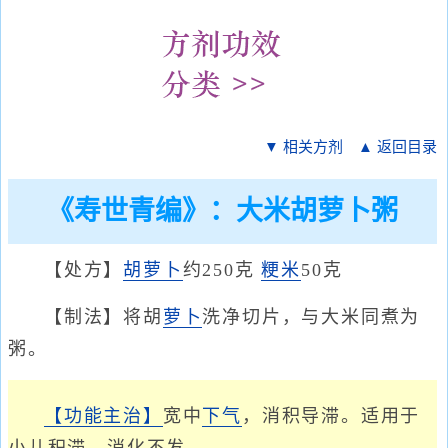
▼ 相关方剂
▲ 返回目录
《寿世青编》：大米胡萝卜粥
【处方】
胡萝卜
约250克
粳米
50克
【制法】将胡
萝卜
洗净切片，与大米同煮为
粥。
【功能主治】
宽中
下气
，消积导滞。适用于