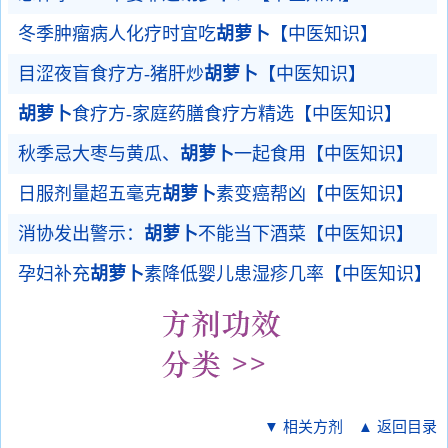
冬季肿瘤病人化疗时宜吃
胡萝卜
【中医知识】
目涩夜盲食疗方-猪肝炒
胡萝卜
【中医知识】
胡萝卜
食疗方-家庭药膳食疗方精选【中医知识】
秋季忌大枣与黄瓜、
胡萝卜
一起食用【中医知识】
日服剂量超五毫克
胡萝卜
素变癌帮凶【中医知识】
消协发出警示：
胡萝卜
不能当下酒菜【中医知识】
孕妇补充
胡萝卜
素降低婴儿患湿疹几率【中医知识】
▼ 相关方剂
▲ 返回目录