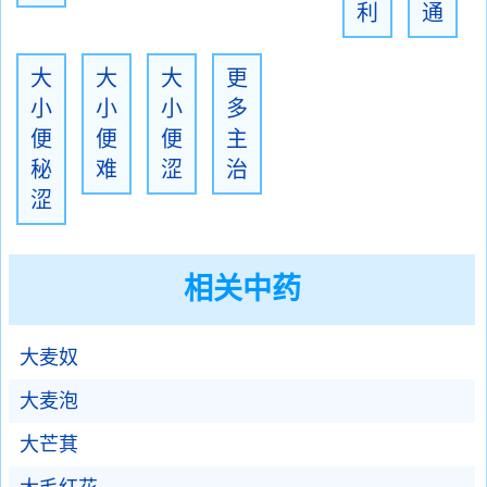
利
通
大
大
大
更
小
小
小
多
便
便
便
主
秘
难
涩
治
涩
相关中药
大麦奴
大麦泡
大芒萁