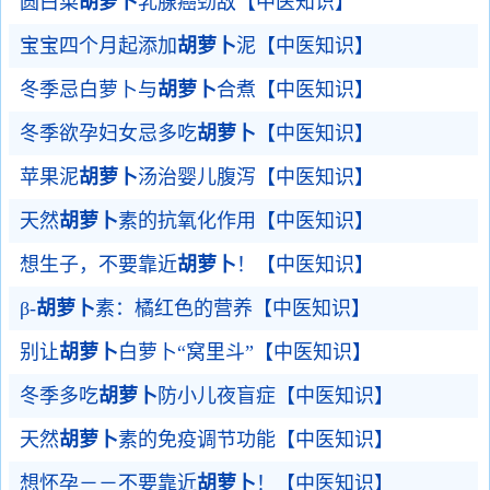
圆白菜
胡萝卜
乳腺癌劲敌【中医知识】
宝宝四个月起添加
胡萝卜
泥【中医知识】
冬季忌白萝卜与
胡萝卜
合煮【中医知识】
冬季欲孕妇女忌多吃
胡萝卜
【中医知识】
苹果泥
胡萝卜
汤治婴儿腹泻【中医知识】
天然
胡萝卜
素的抗氧化作用【中医知识】
想生子，不要靠近
胡萝卜
！【中医知识】
β-
胡萝卜
素：橘红色的营养【中医知识】
别让
胡萝卜
白萝卜“窝里斗”【中医知识】
冬季多吃
胡萝卜
防小儿夜盲症【中医知识】
天然
胡萝卜
素的免疫调节功能【中医知识】
想怀孕－－不要靠近
胡萝卜
！【中医知识】