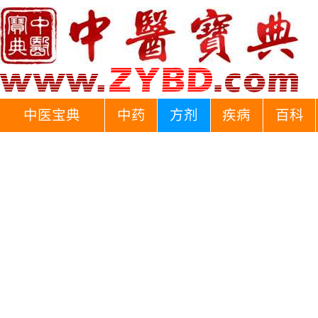
中医宝典
中药
方剂
疾病
百科