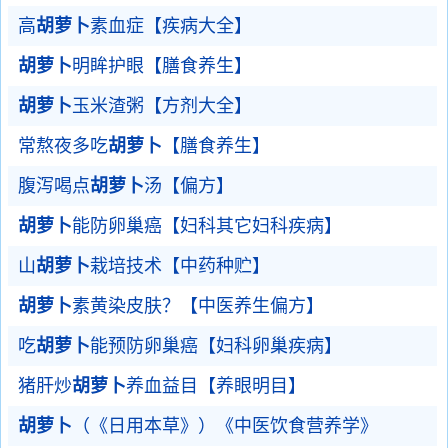
高
胡萝卜
素血症【疾病大全】
胡萝卜
明眸护眼【膳食养生】
胡萝卜
玉米渣粥【方剂大全】
常熬夜多吃
胡萝卜
【膳食养生】
腹泻喝点
胡萝卜
汤【偏方】
胡萝卜
能防卵巢癌【妇科其它妇科疾病】
山
胡萝卜
栽培技术【中药种贮】
胡萝卜
素黄染皮肤？【中医养生偏方】
吃
胡萝卜
能预防卵巢癌【妇科卵巢疾病】
猪肝炒
胡萝卜
养血益目【养眼明目】
胡萝卜
（《日用本草》）《中医饮食营养学》