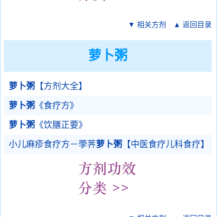
▼ 相关方剂
▲ 返回目录
萝卜粥
萝卜粥
【方剂大全】
萝卜粥
《食疗方》
萝卜粥
《饮膳正要》
小儿麻疹食疗方－荸荠
萝卜粥
【中医食疗儿科食疗】