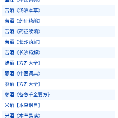
酒
注《中医词典》
苦
酒
《汤液本草》
苦
酒
《药征续编》
苦
酒
《药征续编》
苦
酒
《长沙药解》
苦
酒
《长沙药解》
蜡
酒
【方剂大全】
醪
酒
《中医词典》
蓼
酒
【方剂大全】
蓼
酒
《备急千金要方》
米
酒
【本草纲目】
米
酒
《本草易读》