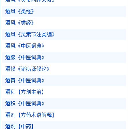
酒
风《黄帝内经太素》
酒
风《类经》
酒
风《类经》
酒
风《灵素节注类编》
酒
风《中医词典》
酒
臌《中医词典》
酒
候《诸病源候论》
酒
黄《中医词典》
酒
积【方剂主治】
酒
积《中医词典》
酒
剂【方药术语解释】
酒
剂【中药】