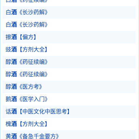
白
酒
《药征续编》
白
酒
《长沙药解》
白
酒
《长沙药解》
擦
酒
【偏方】
豉
酒
【方剂大全】
醇
酒
《药征续编》
醇
酒
《药征续编》
醇
酒
《医方考》
鹅
酒
《医学入门》
话
酒
【中医文化中医思考】
槐
酒
【方剂大全】
黄
酒
《备急千金要方》