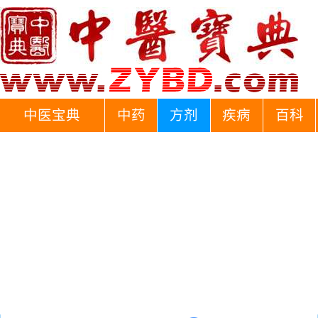
中医宝典
中药
方剂
疾病
百科