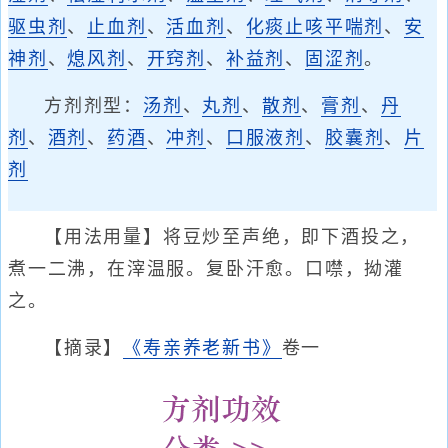
驱虫剂
、
止血剂
、
活血剂
、
化痰止咳平喘剂
、
安
神剂
、
熄风剂
、
开窍剂
、
补益剂
、
固涩剂
。
方剂剂型：
汤剂
、
丸剂
、
散剂
、
膏剂
、
丹
剂
、
酒剂
、
药酒
、
冲剂
、
口服液剂
、
胶囊剂
、
片
剂
【用法用量】将豆炒至声绝，即下酒投之，
煮一二沸，在滓温服。复卧汗愈。口噤，拗灌
之。
【摘录】
《寿亲养老新书》
卷一