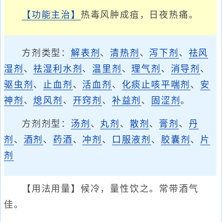
【功能主治】
热毒风肿成疽，日夜热痛。
方剂类型：
解表剂
、
清热剂
、
泻下剂
、
祛风
湿剂
、
祛湿利水剂
、
温里剂
、
理气剂
、
消导剂
、
驱虫剂
、
止血剂
、
活血剂
、
化痰止咳平喘剂
、
安
神剂
、
熄风剂
、
开窍剂
、
补益剂
、
固涩剂
。
方剂剂型：
汤剂
、
丸剂
、
散剂
、
膏剂
、
丹
剂
、
酒剂
、
药酒
、
冲剂
、
口服液剂
、
胶囊剂
、
片
剂
【用法用量】候冷，量性饮之。常带酒气
佳。