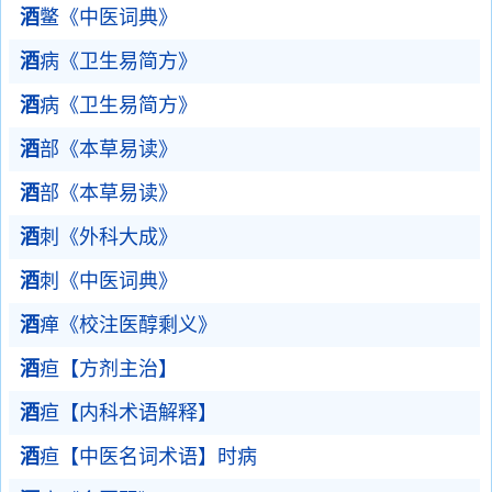
酒
鳖《中医词典》
酒
病《卫生易简方》
酒
病《卫生易简方》
酒
部《本草易读》
酒
部《本草易读》
酒
刺《外科大成》
酒
刺《中医词典》
酒
瘅《校注医醇剩义》
酒
疸【方剂主治】
酒
疸【内科术语解释】
酒
疸【中医名词术语】时病