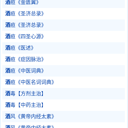
酒
疸《金匮翼》
酒
疸《圣济总录》
酒
疸《圣济总录》
酒
疸《四圣心源》
酒
疸《医述》
酒
疸《症因脉治》
酒
疸《中医词典》
酒
疸《中医名词词典》
酒
毒【方剂主治】
酒
毒【中药主治】
酒
风《黄帝内经太素》