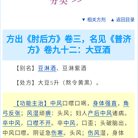
▼ 相关方剂
▲ 返回目录
方出《肘后方》卷三，名见《普济
方》卷九十二：大豆酒
【别名】
豆淋酒
、豆淋紫酒
【处方】大豆5升（熬令黄黑）。
【功能主治】
中风
口噤口㖞，
身体强直
，
角
弓反张
；
风湿
顽
痹
：头风；妇人
产后中风
诸病。
卒中风
，
口噤不开
。卒
中风
，口歪；头破脑出，
中风口噤。阴证急
伤寒
。头风；
伤风
湿，身体