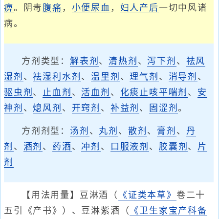
痹
。阴毒
腹痛
，
小便
尿血
，
妇人产后
一切中风诸
病。
方剂类型：
解表剂
、
清热剂
、
泻下剂
、
祛风
湿剂
、
祛湿利水剂
、
温里剂
、
理气剂
、
消导剂
、
驱虫剂
、
止血剂
、
活血剂
、
化痰止咳平喘剂
、
安
神剂
、
熄风剂
、
开窍剂
、
补益剂
、
固涩剂
。
方剂剂型：
汤剂
、
丸剂
、
散剂
、
膏剂
、
丹
剂
、
酒剂
、
药酒
、
冲剂
、
口服液剂
、
胶囊剂
、
片
剂
【用法用量】豆淋酒（
《证类本草》
卷二十
五引《产书》）、豆淋紫酒（
《卫生家宝产科备