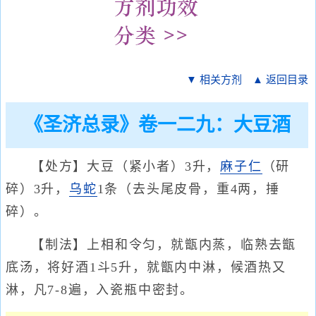
▼ 相关方剂
▲ 返回目录
《圣济总录》卷一二九：大豆酒
【处方】大豆（紧小者）3升，
麻子仁
（研
碎）3升，
乌蛇
1条（去头尾皮骨，重4两，捶
碎）。
【制法】上相和令匀，就甑内蒸，临熟去甑
底汤，将好酒1斗5升，就甑内中淋，候酒热又
淋，凡7-8遍，入瓷瓶中密封。