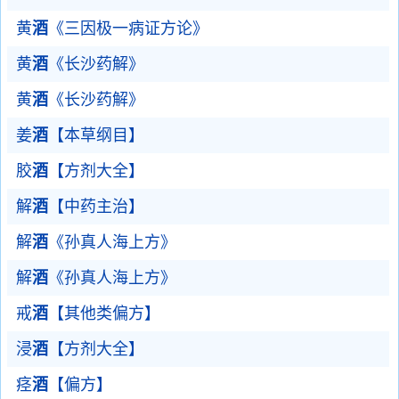
黄
酒
《三因极一病证方论》
黄
酒
《长沙药解》
黄
酒
《长沙药解》
姜
酒
【本草纲目】
胶
酒
【方剂大全】
解
酒
【中药主治】
解
酒
《孙真人海上方》
解
酒
《孙真人海上方》
戒
酒
【其他类偏方】
浸
酒
【方剂大全】
痉
酒
【偏方】