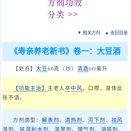
▼ 相关方剂
▲ 返回目录
《寿亲养老新书》卷一：大豆酒
【处方】
大豆
60克（炒）
清酒
6O毫升
【功能主治】
主老人
卒中风
，口噤，身体反
张不语。
方剂类型：
解表剂
、
清热剂
、
泻下剂
、
祛风
湿剂
、
祛湿利水剂
、
温里剂
、
理气剂
、
消导剂
、