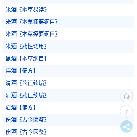
米
酒
《本草易读》
米
酒
《本草择要纲目》
米
酒
《本草择要纲目》
米
酒
《药性切用》
酿
酒
【本草纲目】
疟
酒
【偏方】
清
酒
《药征续编》
清
酒
《药征续编》
疝
酒
【偏方】
伤
酒
《古今医鉴》
伤
酒
《古今医鉴》