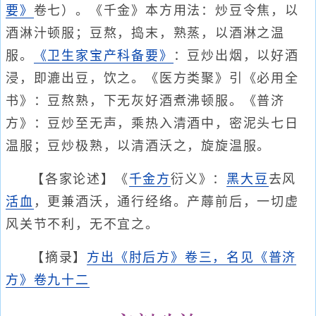
要》
卷七）。《千金》本方用法：炒豆令焦，以
酒淋汁顿服；豆熬，捣末，熟蒸，以酒淋之温
服。
《卫生家宝产科备要》
：豆炒出烟，以好酒
浸，即漉出豆，饮之。《医方类聚》引《必用全
书》：豆熬熟，下无灰好酒煮沸顿服。《普济
方》：豆炒至无声，乘热入清酒中，密泥头七日
温服；豆炒极熟，以清酒沃之，旋旋温服。
【各家论述】《
千金方
衍义》：
黑大豆
去风
活血
，更兼酒沃，通行经络。产蓐前后，一切虚
风关节不利，无不宜之。
【摘录】
方出《肘后方》卷三，名见《普济
方》卷九十二