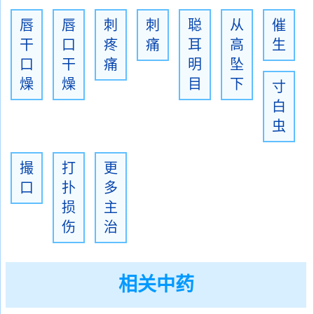
唇
唇
刺
刺
聪
从
催
干
口
疼
痛
耳
高
生
口
干
痛
明
坠
燥
燥
目
下
寸
白
虫
撮
打
更
口
扑
多
损
主
伤
治
相关中药