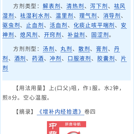
方剂类型：
解表剂
、
清热剂
、
泻下剂
、
祛风
湿剂
、
祛湿利水剂
、
温里剂
、
理气剂
、
消导剂
、
驱虫剂
、
止血剂
、
活血剂
、
化痰止咳平喘剂
、
安
神剂
、
熄风剂
、
开窍剂
、
补益剂
、
固涩剂
。
方剂剂型：
汤剂
、
丸剂
、
散剂
、
膏剂
、
丹
剂
、
酒剂
、
药酒
、
冲剂
、
口服液剂
、
胶囊剂
、
片
剂
【用法用量】上(口父)咀，作1服。水2钟，
煎8分。空心温服。
【摘录】
《增补内经拾遗》
卷四