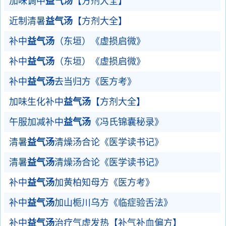
加味调中
益气汤
【方剂大全】
近制清暑
益气汤
【方剂大全】
补中
益气汤
（东垣）《虚损启微》
补中
益气汤
（东垣）《虚损启微》
补中
益气汤
去当归方《医方考》
加味生化补中
益气汤
【方剂大全】
午服加减补中
益气汤
《冯氏锦囊秘录》
清暑
益气汤
清燥汤合论《医学读书记》
清暑
益气汤
清燥汤合论《医学读书记》
补中
益气汤
加黄柏知母方《医方考》
补中
益气汤
加山栀川乌方《临症验舌法》
补中
益气汤
治疗气虚发热【补气补血偏方】