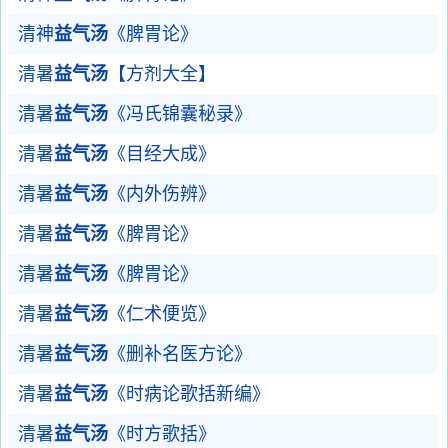
清神
益气汤
《脾胃论》
清暑
益气汤
【方剂大全】
清暑
益气汤
《冯氏锦囊秘录》
清暑
益气汤
《目经大成》
清暑
益气汤
《内外伤辨》
清暑
益气汤
《脾胃论》
清暑
益气汤
《脾胃论》
清暑
益气汤
《仁术便览》
清暑
益气汤
《删补名医方论》
清暑
益气汤
《时病论歌括新编》
清暑
益气汤
《时方歌括》