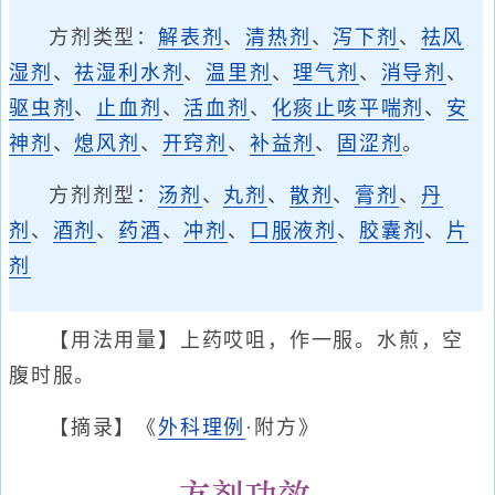
方剂类型：
解表剂
、
清热剂
、
泻下剂
、
祛风
湿剂
、
祛湿利水剂
、
温里剂
、
理气剂
、
消导剂
、
驱虫剂
、
止血剂
、
活血剂
、
化痰止咳平喘剂
、
安
神剂
、
熄风剂
、
开窍剂
、
补益剂
、
固涩剂
。
方剂剂型：
汤剂
、
丸剂
、
散剂
、
膏剂
、
丹
剂
、
酒剂
、
药酒
、
冲剂
、
口服液剂
、
胶囊剂
、
片
剂
【用法用量】上药哎咀，作一服。水煎，空
腹时服。
【摘录】《
外科理例
·附方》