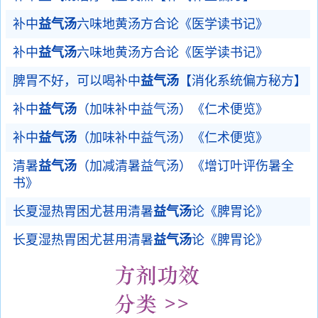
补中
益气汤
六味地黄汤方合论《医学读书记》
补中
益气汤
六味地黄汤方合论《医学读书记》
脾胃不好，可以喝补中
益气汤
【消化系统偏方秘方】
补中
益气汤
（加味补中益气汤）《仁术便览》
补中
益气汤
（加味补中益气汤）《仁术便览》
清暑
益气汤
（加减清暑益气汤）《增订叶评伤暑全
书》
长夏湿热胃困尤甚用清暑
益气汤
论《脾胃论》
长夏湿热胃困尤甚用清暑
益气汤
论《脾胃论》