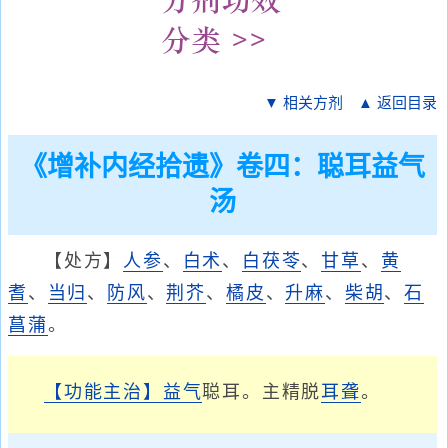
▼ 相关方剂
▲ 返回目录
《增补内经拾遗》卷四：聪耳益气
汤
【处方】
人参
、
白术
、
白茯苓
、
甘草
、
黄
耆
、
当归
、
防风
、
荆芥
、
橘皮
、
升麻
、
柴胡
、
石
菖蒲
。
【功能主治】
益气
聪耳。主精脱
耳聋
。