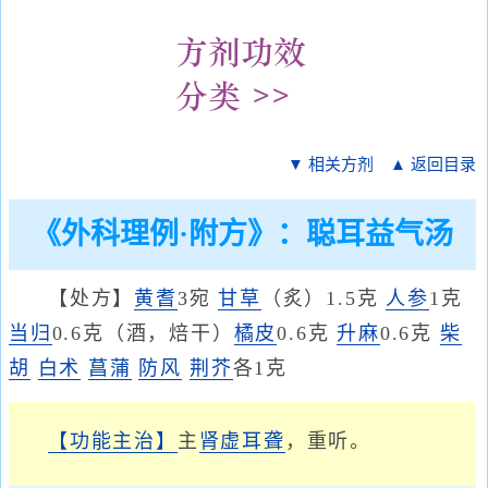
▼ 相关方剂
▲ 返回目录
《外科理例·附方》：聪耳益气汤
【处方】
黄耆
3宛
甘草
（炙）1.5克
人参
1克
当归
0.6克（酒，焙干）
橘皮
0.6克
升麻
0.6克
柴
胡
白术
菖蒲
防风
荆芥
各1克
【功能主治】
主
肾虚
耳聋
，重听。