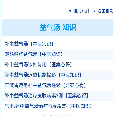
▼ 相关方剂
▲ 返回目录
益气汤 知识
补中
益气汤
【中医知识】
鹧鸪健脾
益气汤
【中医知识】
补中
益气汤
该如何用【医案心得】
补中
益气汤
退热机制揭秘【中医知识】
田淑霄运用补中
益气汤
经验【医案心得】
补中
益气汤
治疗皮肤病案2则【医案心得】
气虚,补中
益气汤
治疗气虚发热【中医知识】