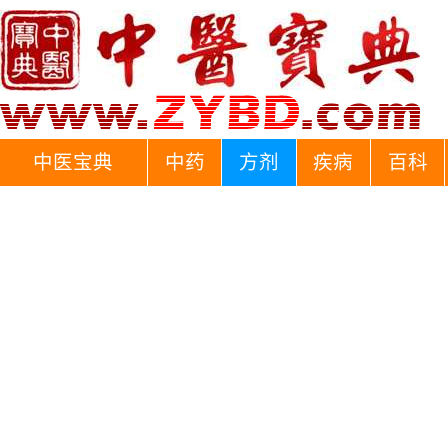
中医宝典
中药
方剂
疾病
百科