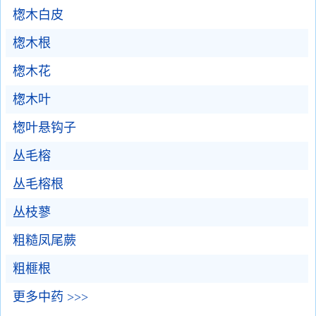
楤木白皮
楤木根
楤木花
楤木叶
楤叶悬钩子
丛毛榕
丛毛榕根
丛枝蓼
粗糙凤尾蕨
粗榧根
更多中药 >>>