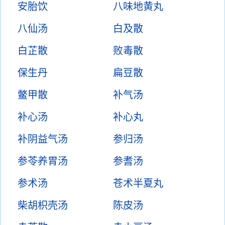
安胎饮
八味地黄丸
八仙汤
白及散
白芷散
败毒散
保生丹
扁豆散
鳖甲散
补气汤
补心汤
补心丸
补阴益气汤
参归汤
参苓养胃汤
参耆汤
参术汤
苍术半夏丸
柴胡枳壳汤
陈皮汤