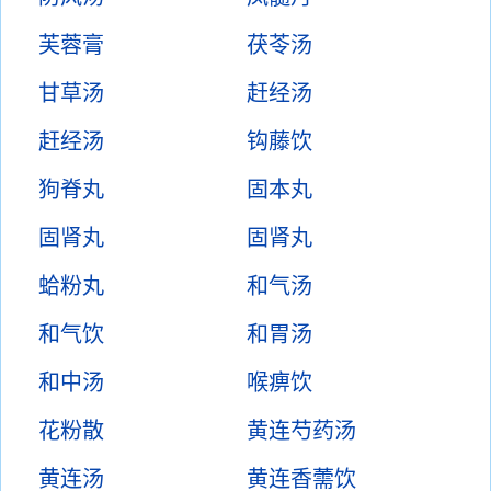
芙蓉膏
茯苓汤
甘草汤
赶经汤
赶经汤
钩藤饮
狗脊丸
固本丸
固肾丸
固肾丸
蛤粉丸
和气汤
和气饮
和胃汤
和中汤
喉痹饮
花粉散
黄连芍药汤
黄连汤
黄连香薷饮