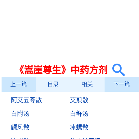
《嵩崖尊生》中药方剂
上一篇
目录
相关
下一篇
阿艾五苓散
艾煎散
白附汤
白鲜汤
鳔风散
冰螺散