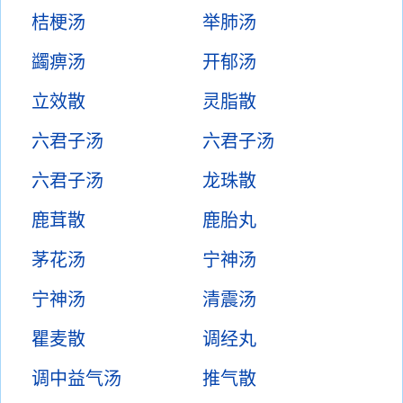
桔梗汤
举肺汤
蠲痹汤
开郁汤
立效散
灵脂散
六君子汤
六君子汤
六君子汤
龙珠散
鹿茸散
鹿胎丸
茅花汤
宁神汤
宁神汤
清震汤
瞿麦散
调经丸
调中益气汤
推气散