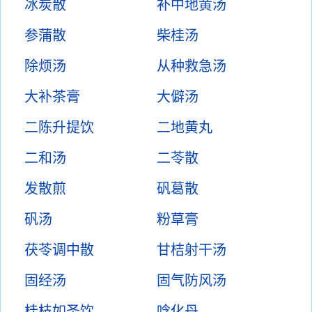
冰炭散
补中地黄汤
参蒲散
柴桂汤
除烦汤
从种救急汤
大补茶膏
大僻汤
二陈升提饮
二地黄丸
二和汤
二苓散
发散煎
矾葛散
矾汤
粉草膏
茯苓调中散
甘桔射干汤
固经汤
固气防风汤
桂枝如圣饮
唅化丹