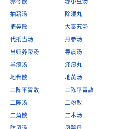
赤苓散
赤小豆汤
抽薪汤
除湿丸
搐鼻散
大秦艽汤
代抵当汤
丹参汤
当归养荣汤
导痰汤
导痰汤
涤痰丸
地骨散
地黄汤
二陈平胃散
二陈平胃散
二陈汤
二粉散
二角散
二术汤
防风汤
凤髓丹