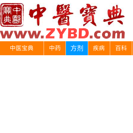
方剂
中医宝典
中药
疾病
百科