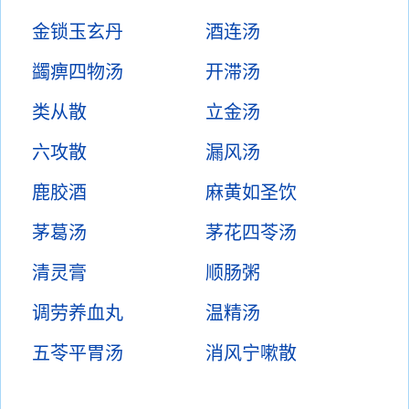
金锁玉玄丹
酒连汤
蠲痹四物汤
开滞汤
类从散
立金汤
六攻散
漏风汤
鹿胶酒
麻黄如圣饮
茅葛汤
茅花四苓汤
清灵膏
顺肠粥
调劳养血丸
温精汤
五苓平胃汤
消风宁嗽散