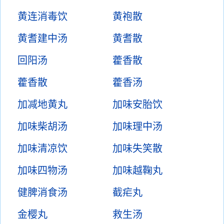
黄连消毒饮
黄袍散
黄耆建中汤
黄耆散
回阳汤
藿香散
藿香散
藿香汤
加减地黄丸
加味安胎饮
加味柴胡汤
加味理中汤
加味清凉饮
加味失笑散
加味四物汤
加味越鞠丸
健脾消食汤
截疟丸
金樱丸
救生汤