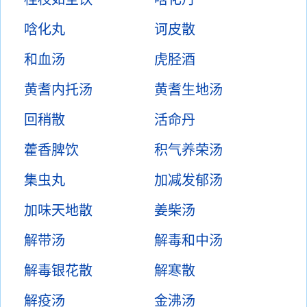
唅化丸
诃皮散
和血汤
虎胫酒
黄耆内托汤
黄耆生地汤
回稍散
活命丹
藿香脾饮
积气养荣汤
集虫丸
加减发郁汤
加味天地散
姜柴汤
解带汤
解毒和中汤
解毒银花散
解寒散
解疫汤
金沸汤