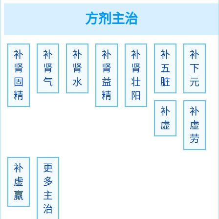
方剂主治
补
补
补
补
补
补
补
肾
肾
肾
肾
肾
五
下
固
气
水
益
壮
脏
元
精
精
阳
补
补
虚
虚
劳
补
更
虚
多
羸
主
治