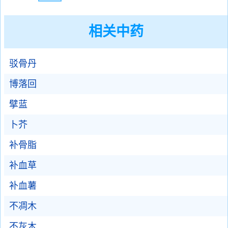
相关中药
驳骨丹
博落回
擘蓝
卜芥
补骨脂
补血草
补血薯
不凋木
不灰木