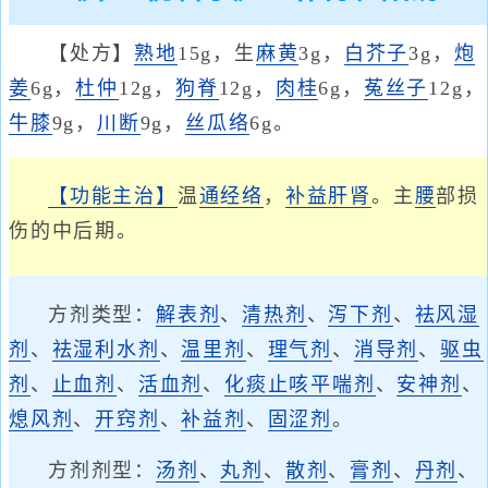
【处方】
熟地
15g，生
麻黄
3g，
白芥子
3g，
炮
姜
6g，
杜仲
12g，
狗脊
12g，
肉桂
6g，
菟丝子
12g，
牛膝
9g，
川断
9g，
丝瓜络
6g。
【功能主治】
温
通经络
，
补益肝肾
。主
腰
部损
伤的中后期。
方剂类型：
解表剂
、
清热剂
、
泻下剂
、
祛风湿
剂
、
祛湿利水剂
、
温里剂
、
理气剂
、
消导剂
、
驱虫
剂
、
止血剂
、
活血剂
、
化痰止咳平喘剂
、
安神剂
、
熄风剂
、
开窍剂
、
补益剂
、
固涩剂
。
方剂剂型：
汤剂
、
丸剂
、
散剂
、
膏剂
、
丹剂
、