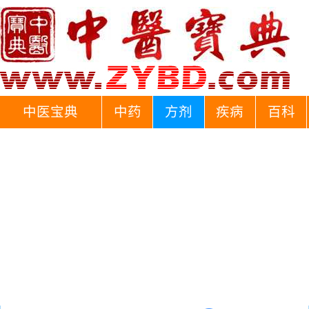
中医宝典
中药
方剂
疾病
百科