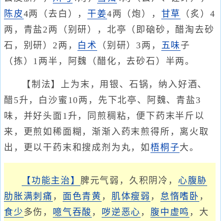
陈皮
4两（去白），
干姜
4两（炮），
甘草
（炙）4
两，青盐2两（别研），北亭（即硇砂，醋淘去砂
石，别研）2两，
白术
（别研）3两，
五味
子
（拣）1两半，阿魏（醋化，去砂石）半两。
【制法】上为末，用银、石锅，纳入好酒、
醋5升，白沙蜜10两，先下北亭、阿魏、青盐3
味，并好头面1升，同煎稠粘，便下药末半斤以
来，更煎如稀面糊，渐渐入药末煎得所，离火取
出，更以干药末和搜成剂为丸，如
梧桐子
大。
【功能主治】
脾元气弱，久积阴冷，
心腹
胁
肋胀满
刺痛
，
面色青黄
，
肌体瘦弱
，
怠惰嗜卧
，
食少
多伤，
噫气吞酸
，
哕逆恶心
，
腹中虚鸣
，大