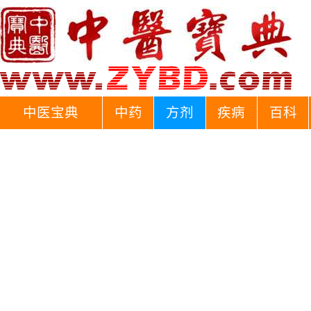
中医宝典
中药
方剂
疾病
百科