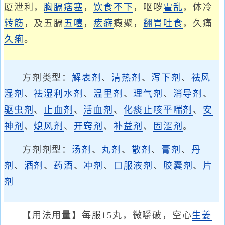
厦泄利，
胸膈痞塞
，
饮食不下
，呕哕
霍乱
，体冷
转筋
，及五膈
五噎
，
痃癖
瘕聚，
翻胃吐食
，久痛
久痢
。
方剂类型：
解表剂
、
清热剂
、
泻下剂
、
祛风
湿剂
、
祛湿利水剂
、
温里剂
、
理气剂
、
消导剂
、
驱虫剂
、
止血剂
、
活血剂
、
化痰止咳平喘剂
、
安
神剂
、
熄风剂
、
开窍剂
、
补益剂
、
固涩剂
。
方剂剂型：
汤剂
、
丸剂
、
散剂
、
膏剂
、
丹
剂
、
酒剂
、
药酒
、
冲剂
、
口服液剂
、
胶囊剂
、
片
剂
【用法用量】每服15丸，微嚼破，空心
生姜