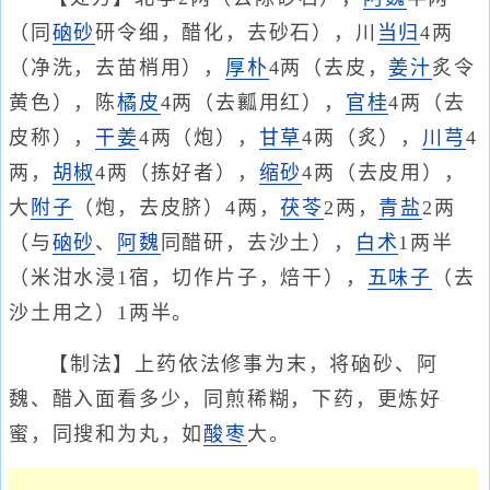
（同
硇砂
研令细，醋化，去砂石），川
当归
4两
（净洗，去苗梢用），
厚朴
4两（去皮，
姜汁
炙令
黄色），陈
橘皮
4两（去瓤用红），
官桂
4两（去
皮称），
干姜
4两（炮），
甘草
4两（炙），
川芎
4
两，
胡椒
4两（拣好者），
缩砂
4两（去皮用），
大
附子
（炮，去皮脐）4两，
茯苓
2两，
青盐
2两
（与
硇砂
、
阿魏
同醋研，去沙土），
白术
1两半
（米泔水浸1宿，切作片子，焙干），
五味子
（去
沙土用之）1两半。
【制法】上药依法修事为末，将硇砂、阿
魏、醋入面看多少，同煎稀糊，下药，更炼好
蜜，同搜和为丸，如
酸枣
大。