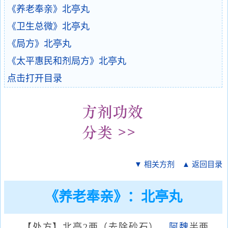
《养老奉亲》北亭丸
《卫生总微》北亭丸
《局方》北亭丸
《太平惠民和剂局方》北亭丸
点击打开目录
▼ 相关方剂
▲ 返回目录
《养老奉亲》：北亭丸
【处方】北亭2两（去除砂石），
阿魏
半两