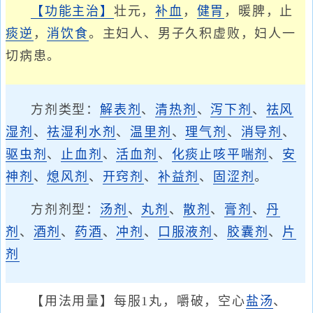
【功能主治】
壮元，
补血
，
健胃
，暖脾，止
痰逆
，
消饮食
。主妇人、男子久积虚败，妇人一
切病患。
方剂类型：
解表剂
、
清热剂
、
泻下剂
、
祛风
湿剂
、
祛湿利水剂
、
温里剂
、
理气剂
、
消导剂
、
驱虫剂
、
止血剂
、
活血剂
、
化痰止咳平喘剂
、
安
神剂
、
熄风剂
、
开窍剂
、
补益剂
、
固涩剂
。
方剂剂型：
汤剂
、
丸剂
、
散剂
、
膏剂
、
丹
剂
、
酒剂
、
药酒
、
冲剂
、
口服液剂
、
胶囊剂
、
片
剂
【用法用量】每服1丸，嚼破，空心
盐汤
、