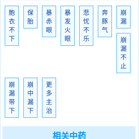
胞
保
暴
暴
悲
奔
崩
衣
胎
赤
发
忧
豚
漏
不
眼
火
不
气
下
眼
乐
崩
漏
不
止
崩
崩
更
漏
中
多
带
漏
主
下
下
治
相关中药