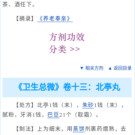
茶、酒任下。
【摘录】
《养老奉亲》
▼ 相关方剂
▲ 返回目录
《卫生总微》卷十三：北亭丸
【处方】北亭1钱（末），
朱砂
1钱（末），
腻粉，牙消1钱，
巴豆
21个（取霜）。
【制法】上为细末，用
蒸饼
剂裹药煨熟，去