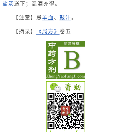
盐汤
送下；温酒亦得。
【注意】忌
羊血
、
豉汁
。
【摘录】
《局方》
卷五