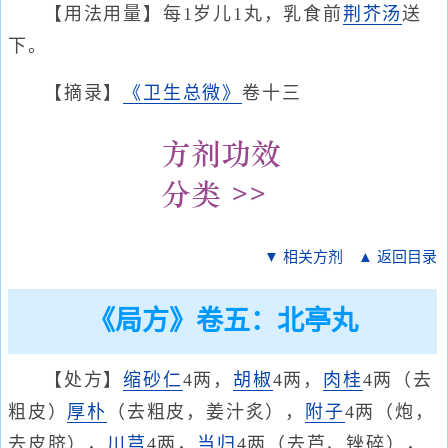
【用法用量】每1岁儿1丸，乳食前
荆芥汤
送
下。
【摘录】
《卫生总微》
卷十三
▼ 相关方剂
▲ 返回目录
《局方》卷五：北亭丸
【处方】
缩砂仁
4两，
胡椒
4两，
肉桂
4两（去
粗皮）
厚朴
（去粗皮，姜汁炙），
附子
4两（炮，
去皮脐），
川芎
4两，
当归
4两（去芦、锉碎），