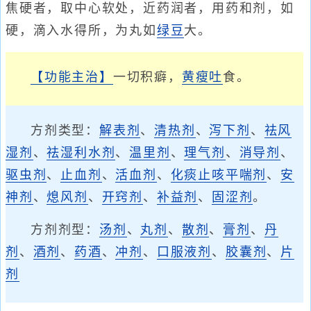
焦硬者，取中心软处，近药润者，用药和剂，如
硬，滴入水得所，为丸如
绿豆
大。
【功能主治】
一切积癖，
黄瘦
吐
食。
方剂类型：
解表剂
、
清热剂
、
泻下剂
、
祛风
湿剂
、
祛湿利水剂
、
温里剂
、
理气剂
、
消导剂
、
驱虫剂
、
止血剂
、
活血剂
、
化痰止咳平喘剂
、
安
神剂
、
熄风剂
、
开窍剂
、
补益剂
、
固涩剂
。
方剂剂型：
汤剂
、
丸剂
、
散剂
、
膏剂
、
丹
剂
、
酒剂
、
药酒
、
冲剂
、
口服液剂
、
胶囊剂
、
片
剂